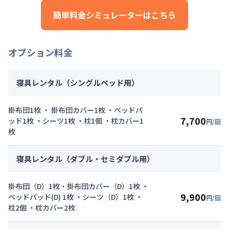
円/回
その他費用詳細料金
にてご利用いただけます！
簡単料金シミュレーターはこちら
管理費
：
24,000円/月 (800円/日)
▼
ショート
利用時の料金詳細
初期費用詳細料金
月額賃料目安詳細料金（30日利用）
契約事務手数料
：
5,000
円/回
（税抜）
賃料：
93,000円/月 (3,100円/日)
オプション料金
光熱費：
24,000円/月 (800円/日) (税抜)
清掃料：
15,000円/回 (税抜)
その他費用詳細料金
寝具レンタル（シングルベッド用）
管理費
：
24,000円/月 (800円/日)
初期費用詳細料金
掛布団1枚 ・ 掛布団カバー1枚 ・ベッドパ
契約事務手数料
：
5,000
円/回
（税抜）
7,700
ッド1枚 ・シーツ1枚 ・枕1個 ・枕カバー1
円/回
枚
寝具レンタル（ダブル・セミダブル用）
掛布団（D）1枚・掛布団カバー（D）1枚 ・
9,900
ベッドパッド(D) 1枚 ・シーツ（D）1枚 ・
円/回
枕2個 ・枕カバー2枚