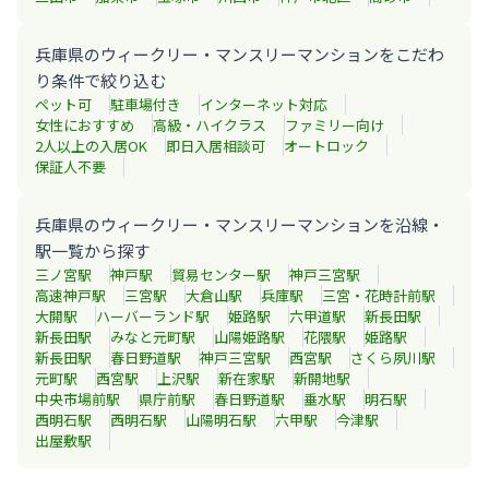
兵庫県のウィークリー・マンスリーマンションをこだわ
り条件で絞り込む
ペット可
駐車場付き
インターネット対応
女性におすすめ
高級・ハイクラス
ファミリー向け
2人以上の入居OK
即日入居相談可
オートロック
保証人不要
兵庫県のウィークリー・マンスリーマンションを沿線・
駅一覧から探す
三ノ宮
駅
神戸
駅
貿易センター
駅
神戸三宮
駅
高速神戸
駅
三宮
駅
大倉山
駅
兵庫
駅
三宮・花時計前
駅
大開
駅
ハーバーランド
駅
姫路
駅
六甲道
駅
新長田
駅
新長田
駅
みなと元町
駅
山陽姫路
駅
花隈
駅
姫路
駅
新長田
駅
春日野道
駅
神戸三宮
駅
西宮
駅
さくら夙川
駅
元町
駅
西宮
駅
上沢
駅
新在家
駅
新開地
駅
中央市場前
駅
県庁前
駅
春日野道
駅
垂水
駅
明石
駅
西明石
駅
西明石
駅
山陽明石
駅
六甲
駅
今津
駅
出屋敷
駅