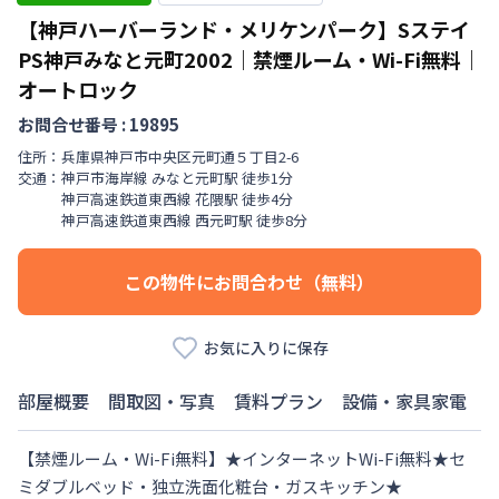
【神戸ハーバーランド・メリケンパーク】Sステイ
PS神戸みなと元町2002｜禁煙ルーム・Wi-Fi無料｜
オートロック
お問合せ番号 :
19895
住所：
兵庫県
神戸市中央区
元町通
５丁目
2-6
交通：
神戸市海岸線
みなと元町駅
徒歩
1
分
神戸高速鉄道東西線
花隈駅
徒歩
4
分
神戸高速鉄道東西線
西元町駅
徒歩
8
分
この物件にお問合わせ（無料）
お気に入りに保存
部屋概要
間取図・写真
賃料プラン
設備・家具家電
【禁煙ルーム・Wi-Fi無料】★インターネットWi-Fi無料★セ
ミダブルベッド・独立洗面化粧台・ガスキッチン★