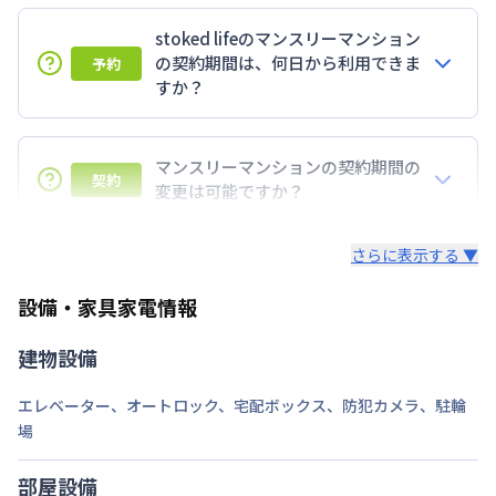
stoked lifeのマンスリーマンション
の契約期間は、何日から利用できま
予約
すか？
7日以上からのご契約期間ですが1ヶ月（30日）以上
のご契約期間の地域もございますのでお気軽にお問い
マンスリーマンションの契約期間の
契約
合わせください。
変更は可能ですか？
延長については、ご利用期間終了後に、すでに別の予
さらに表示する ▼
約が入っていなければ、ご対応可能です。その際、再
契約が必要となりますので、あらかじめご了承くださ
設備・家具家電情報
い。期間の変更がある場合は、できるだけお早めにご
相談ください。
建物設備
エレベーター
、
オートロック
、
宅配ボックス
、
防犯カメラ
、
駐輪
場
部屋設備