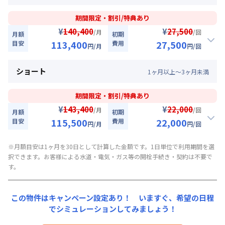
【即割｜9月30日まで入居の方に朗報】全期間賃料30％OFF
キャンペーン
2026年9月30日までに入居かつ1ヶ月（30日）以
期間限定・割引/特典あり
上ご利用のお客様
入居開始日
2026年8月10日
〜
2026年9月30日
に限り
¥
¥
140,400
27,500
/月
/回
月額
初期
、賃料30%引きキャンペーン（26,100円/月・割引）
113,400
27,500
目安
費用
対象期間
円
/月
円
/回
111,300
33,000
キャンペーン価格:
月額目安
初期費用
円/月
2026年8月10日
~
2026年9月30日
割引
ショート
円/回
1
ヶ
月
以上～
3
ヶ
月
未満
にてご利用いただけます！
【即割｜9月30日まで入居の方に朗報】全期間賃料30％OFF
お部屋が無くなり次第終了します。
キャンペーン
▼
ロング
利用時の料金詳細
期間限定・割引/特典あり
月額賃料目安詳細料金（30日利用）
入居開始日
2026年8月10日
〜
2026年9月30日
に限り
¥
¥
143,400
22,000
/月
/回
月額
初期
賃料：
87,000円/月 (2,900円/日)
、賃料30%引きキャンペーン（27,000円/月・割引）
115,500
22,000
目安
費用
円
/月
円
/回
光熱費：
24,000円/月 (800円/日) (税抜)
113,400
27,500
キャンペーン価格:
月額目安
初期費用
円/月
清掃料：
25,000円/回 (税抜)
割引
※月額目安は1ヶ月を30日として計算した金額です。1日単位で利用期間を選
円/回
その他費用詳細料金
にてご利用いただけます！
【即割｜9月30日まで入居の方に朗報】全期間賃料30％OFF
択できます。お客様による水道・電気・ガス等の開栓手続き・契約は不要で
管理費
：
24,000円/月 (800円/日)
キャンペーン
す。
▼
ミドル
利用時の料金詳細
初期費用詳細料金
月額賃料目安詳細料金（30日利用）
入居開始日
2026年8月10日
〜
2026年9月30日
に限り
契約事務手数料
：
5,000
円/回
（税抜）
賃料：
90,000円/月 (3,000円/日)
、賃料30%引きキャンペーン（27,900円/月・割引）
この物件はキャンペーン設定あり！ いますぐ、
希望の日程
光熱費：
24,000円/月 (800円/日) (税抜)
でシミュレーションしてみましょう！
115,500
22,000
キャンペーン価格:
月額目安
初期費用
円/月
清掃料：
20,000円/回 (税抜)