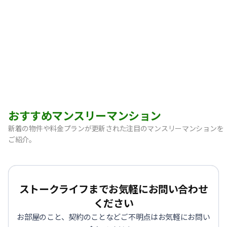
おすすめマンスリーマンション
新着の物件や料金プランが更新された注目のマンスリーマンションを
ご紹介。
【宝塚市・逆瀬川】Sステイ逆瀬川｜禁煙ルーム・Wi-Fi無料
【神戸市中央区・阪急春日野道】Sステイ三宮東フィールOL｜
【灘区・JR六甲道】Sステイ六甲道SOUTH・OL｜禁煙ルーム
ストークライフまでお気軽にお問い合わせ
【東灘区・摂津本山】Sステイ本山サンハイツOL｜禁煙ルー
ください
【東灘区・JR住吉】Sステイ神戸住吉本町OL｜禁煙ルーム・W
お部屋のこと、契約のことなどご不明点はお気軽にお問い
【東灘区・阪神御影】Sステイ御影本町OL｜禁煙ルーム・Wi