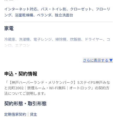
インターネット対応
、
バス・トイレ別
、
クローゼット
、
フローリ
ング
、
浴室乾燥機
、
ベランダ
、
独立洗面台
家電
冷蔵庫
、
洗濯機
、
電子レンジ
、
掃除機
、
炊飯器
、
ドライヤー
、
コ
ンロ
、
エアコン
さらに表示する ▼
申込・契約情報
「
【神戸ハーバーランド・メリケンパーク】SステイPS神戸みな
と元町2002｜禁煙ルーム・Wi-Fi無料｜オートロック
」の契約方
法についてご説明します。
契約形態・取引形態
定期借家契約｜貸主