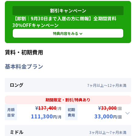
神戸市海岸線
みなと元町駅
徒歩
1
分
割引キャンペーン
交通
神戸高速鉄道東西線
花隈駅
徒歩
4
分
神戸高速鉄道東西線
西元町駅
徒歩
8
分
【即割｜9月30日まで入居の方に朗報】全期間賃料
30％OFFキャンペーン
定員
2
名
特典内容をみる
駐車場
なし
特典内容
賃料・初期費用
次回更新日
情報更新日より14日以内
9月30日までに入居されるお客様へ掲載賃料から
基本料金プラン
賃料を30％OFFさせていただきます。※管理費と
情報更新日
2026年7月27日
水道光熱費は割引対象外です。※延長・再契約の
際は賃料の割引適用はなくなります。※他のキャ
ロング
7
ヶ
月
以上～
12
ヶ
月
未満
ンペーンとの併用はできません。掲載サイトによ
りキャンペーンが複数ある場合は一番お安いキャ
ンペーンを適用させていただきます。★ご希望の
期間限定・割引/特典あり
入居日・期間に応じて、他にも賃料半額・初期費
¥
¥
137,400
33,000
/月
/回
月額
初期
用お値引き可能はお部屋もございます。お気軽に
111,300
33,000
目安
費用
円
/月
円
/回
お問い合わせください。
割引
ミドル
3
ヶ
月
以上～
7
ヶ
月
未満
利用条件