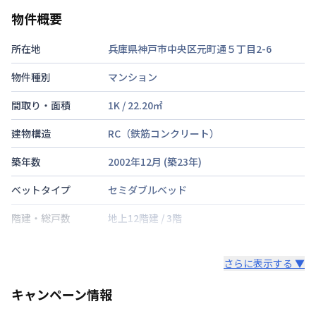
物件概要
所在地
兵庫県神戸市中央区元町通５丁目2-6
物件種別
マンション
間取り・面積
1K
/
22.20
㎡
建物構造
RC（鉄筋コンクリート）
築年数
2002年12月
(築
23
年)
ベットタイプ
セミダブルベッド
階建・総戸数
地上12階建
/
3階
鍵の種類
さらに表示する ▼
部屋の向き
キャンペーン情報
禁煙・喫煙
禁煙