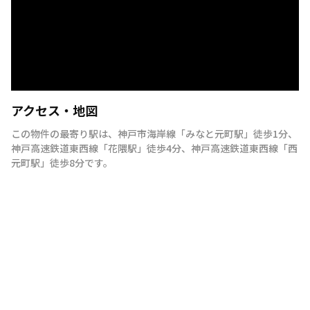
アクセス・地図
この物件の最寄り駅は
、
神戸市海岸線
「
みなと元町駅
」
徒歩1分
、
神戸高速鉄道東西線
「
花隈駅
」
徒歩4分
、
神戸高速鉄道東西線
「
西
元町駅
」
徒歩8分
です。