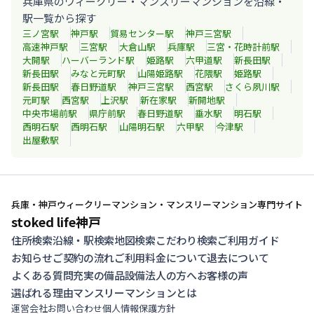
兵庫県のウィークリー・マンスリーマンションを沿線・
駅一覧から探す
三ノ宮
駅
神戸
駅
貿易センター
駅
神戸三宮
駅
高速神戸
駅
三宮
駅
大倉山
駅
兵庫
駅
三宮・花時計前
駅
大開
駅
ハーバーランド
駅
姫路
駅
六甲道
駅
新長田
駅
新長田
駅
みなと元町
駅
山陽姫路
駅
花隈
駅
姫路
駅
新長田
駅
春日野道
駅
神戸三宮
駅
西宮
駅
さくら夙川
駅
元町
駅
西宮
駅
上沢
駅
新在家
駅
新開地
駅
中央市場前
駅
県庁前
駅
春日野道
駅
垂水
駅
明石
駅
西明石
駅
西明石
駅
山陽明石
駅
六甲
駅
今津
駅
出屋敷
駅
兵庫・神戸ウィークリーマンション・マンスリーマンション専門サイト
stoked life神戸
住所検索
沿線・駅検索
地図検索
こだわり検索
ご利用ガイド
お知らせ
ご契約の流れ
ご利用料金について
退去について
よくある質問
充実の備品設備
法人の方へ
お客様の声
選ばれる理由
マンスリーマンションとは
運営会社
お問い合わせ
個人情報保護方針