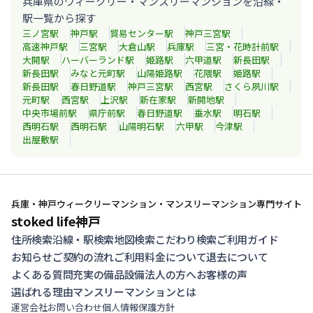
兵庫県のウィークリー・マンスリーマンションを沿線・
駅一覧から探す
三ノ宮
駅
神戸
駅
貿易センター
駅
神戸三宮
駅
高速神戸
駅
三宮
駅
大倉山
駅
兵庫
駅
三宮・花時計前
駅
大開
駅
ハーバーランド
駅
姫路
駅
六甲道
駅
新長田
駅
新長田
駅
みなと元町
駅
山陽姫路
駅
花隈
駅
姫路
駅
新長田
駅
春日野道
駅
神戸三宮
駅
西宮
駅
さくら夙川
駅
元町
駅
西宮
駅
上沢
駅
新在家
駅
新開地
駅
中央市場前
駅
県庁前
駅
春日野道
駅
垂水
駅
明石
駅
西明石
駅
西明石
駅
山陽明石
駅
六甲
駅
今津
駅
出屋敷
駅
兵庫・神戸ウィークリーマンション・マンスリーマンション専門サイト
stoked life神戸
住所検索
沿線・駅検索
地図検索
こだわり検索
ご利用ガイド
お知らせ
ご契約の流れ
ご利用料金について
退去について
よくある質問
充実の備品設備
法人の方へ
お客様の声
選ばれる理由
マンスリーマンションとは
運営会社
お問い合わせ
個人情報保護方針