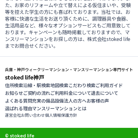
た、お家のリフォームや立て替えによる仮住まいや、受験
等を控えた学生の方にも喜ばれております。当社では、お
客様に快適な生活をお送り頂くために、調理器具や食器、
生活用品など、様々なオプションサービスもご用意致して
おります。キャンペーンも随時掲載しておりますので、マ
ンスリーマンションをお探しの方は、株式会社stoked life
までお問合せください。
兵庫・神戸ウィークリーマンション・マンスリーマンション専門サイト
stoked life神戸
住所検索
沿線・駅検索
地図検索
こだわり検索
ご利用ガイド
お知らせ
ご契約の流れ
ご利用料金について
退去について
よくある質問
充実の備品設備
法人の方へ
お客様の声
選ばれる理由
マンスリーマンションとは
運営会社
お問い合わせ
個人情報保護方針
© stoked life