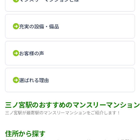
充実の設備・備品
お客様の声
選ばれる理由
三ノ宮駅のおすすめのマンスリーマンション
三ノ宮駅が最寄駅のマンスリーマンションをご紹介します！
【神戸・三宮】Sステイ神戸三宮レガニール｜禁煙ルーム・Wi
住所から探す
【三宮・花時計前】SステイEL神戸三宮磯上通｜禁煙ルーム・