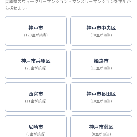
【神戸・三宮】Sステイ神戸三宮ジアコスモ｜禁煙ルーム・Wi
兵庫県のウィークリーマンション・マンスリーマンションを住所か
【神戸・三宮】Sステイ三宮ソレイユ｜Wi-Fi無料・禁煙・
ら探せます。
【三宮・花時計前】Sステイ三宮駅前ルシール｜禁煙ルーム・W
【三宮東・春日野道】Sステイ神戸三宮ラシュレ｜１LDKタイ
神戸市
神戸市中央区
【神戸・三宮】Sステイ三宮駅前７｜禁煙ルーム・Wi-Fiレ
(128室が該当)
(70室が該当)
【三宮・貿易センター】Sステイ三宮貿易センター前2｜禁煙
神戸市兵庫区
姫路市
(23室が該当)
(11室が該当)
西宮市
神戸市長田区
(11室が該当)
(10室が該当)
尼崎市
神戸市灘区
(9室が該当)
(8室が該当)