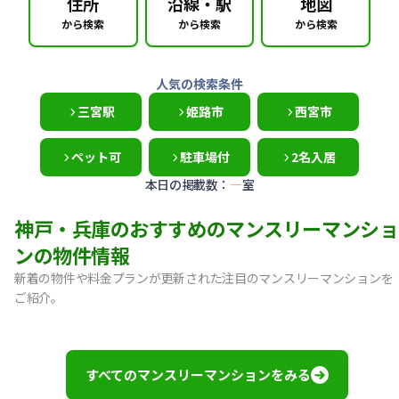
住所
沿線・駅
地図
から検索
から検索
から検索
人気の検索条件
三宮駅
姫路市
西宮市
ペット可
駐車場付
2名入居
本日の掲載数：
—
室
神戸・兵庫のおすすめのマンスリーマンショ
ンの物件情報
新着の物件や料金プランが更新された注目のマンスリーマンションを
ご紹介。
【神戸市中央区・阪急春日野道】Sステイ三宮東フィールOL｜
【灘区・JR六甲道】Sステイ六甲道SOUTH・OL｜禁煙ルーム
【東灘区・摂津本山】Sステイ本山サンハイツOL｜禁煙ルー
すべてのマンスリーマンションをみる
【東灘区・JR住吉】Sステイ神戸住吉本町OL｜禁煙ルーム・W