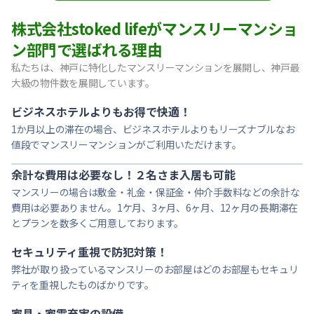
【東灘区・阪神御影】Sステイ御影本町OL｜禁煙ルーム・Wi
株式会社stoked lifeがマンスリーマンショ
【神戸・春日野道】Sステイ三宮東アスヴェル｜禁煙ルーム・W
ン部門で選ばれる理由
【宝塚市・逆瀬川】Sステイ逆瀬川｜禁煙ルーム・Wi-Fi無料
私たちは、神戸に特化したマンスリーマンションを展開し、神戸最
【西宮北口】Sステイ西宮北口第２｜禁煙ルーム・Wi-Fi
大級の物件数を展開しています。
【西宮北口】Sステイ西宮北口第２｜禁煙ルーム・Wi-Fi
【神戸・三宮】Sステイ神戸三宮レガニール｜禁煙ルーム・Wi
ビジネスホテルよりもお得で快適！
1か月以上の滞在の場合、ビジネスホテルよりもリーズナブルなお
値段でマンスリーマンションがご利用いただけます。
余計な費用は必要なし！２名さま入居も可能
マンスリーの場合は敷金・礼金・保証金・仲介手数料などの余計な
費用は必要ありません。1ケ月、3ヶ月、6ヶ月、12ヶ月の長期滞在
とプランを数多くご用意しております。
セキュリティ重視で防犯対策！
弊社が取り扱っているマンスリーのお部屋はどのお部屋もセキュリ
ティを重視したものばかりです。
家具・家電充実の設備