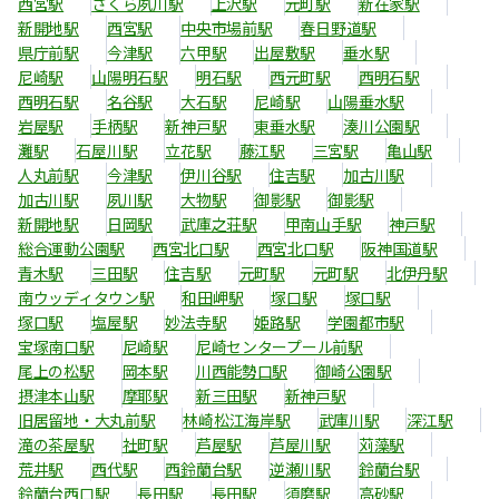
西宮駅
さくら夙川駅
上沢駅
元町駅
新在家駅
新開地駅
西宮駅
中央市場前駅
春日野道駅
県庁前駅
今津駅
六甲駅
出屋敷駅
垂水駅
尼崎駅
山陽明石駅
明石駅
西元町駅
西明石駅
西明石駅
名谷駅
大石駅
尼崎駅
山陽垂水駅
岩屋駅
手柄駅
新神戸駅
東垂水駅
湊川公園駅
灘駅
石屋川駅
立花駅
藤江駅
三宮駅
亀山駅
人丸前駅
今津駅
伊川谷駅
住吉駅
加古川駅
加古川駅
夙川駅
大物駅
御影駅
御影駅
新開地駅
日岡駅
武庫之荘駅
甲南山手駅
神戸駅
総合運動公園駅
西宮北口駅
西宮北口駅
阪神国道駅
青木駅
三田駅
住吉駅
元町駅
元町駅
北伊丹駅
南ウッディタウン駅
和田岬駅
塚口駅
塚口駅
塚口駅
塩屋駅
妙法寺駅
姫路駅
学園都市駅
宝塚南口駅
尼崎駅
尼崎センタープール前駅
尾上の松駅
岡本駅
川西能勢口駅
御崎公園駅
摂津本山駅
摩耶駅
新三田駅
新神戸駅
旧居留地・大丸前駅
林崎松江海岸駅
武庫川駅
深江駅
滝の茶屋駅
社町駅
芦屋駅
芦屋川駅
苅藻駅
荒井駅
西代駅
西鈴蘭台駅
逆瀬川駅
鈴蘭台駅
鈴蘭台西口駅
長田駅
長田駅
須磨駅
高砂駅