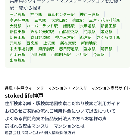
兵庫県のウィークリー・マンスリーマンションを沿線・
駅一覧から探す
三ノ宮
駅
神戸
駅
貿易センター
駅
神戸三宮
駅
高速神戸
駅
三宮
駅
大倉山
駅
兵庫
駅
三宮・花時計前
駅
大開
駅
ハーバーランド
駅
姫路
駅
六甲道
駅
新長田
駅
新長田
駅
みなと元町
駅
山陽姫路
駅
花隈
駅
姫路
駅
新長田
駅
春日野道
駅
神戸三宮
駅
西宮
駅
さくら夙川
駅
元町
駅
西宮
駅
上沢
駅
新在家
駅
新開地
駅
中央市場前
駅
県庁前
駅
春日野道
駅
垂水
駅
明石
駅
西明石
駅
西明石
駅
山陽明石
駅
六甲
駅
今津
駅
出屋敷
駅
兵庫・神戸ウィークリーマンション・マンスリーマンション専門サイト
stoked life神戸
住所検索
沿線・駅検索
地図検索
こだわり検索
ご利用ガイド
お知らせ
ご契約の流れ
ご利用料金について
退去について
よくある質問
充実の備品設備
法人の方へ
お客様の声
選ばれる理由
マンスリーマンションとは
運営会社
お問い合わせ
個人情報保護方針