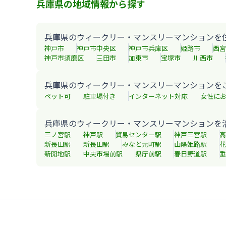
兵庫県の地域情報から探す
兵庫県のウィークリー・マンスリーマンションを
神戸市
神戸市中央区
神戸市兵庫区
姫路市
西宮
神戸市須磨区
三田市
加東市
宝塚市
川西市
兵庫県のウィークリー・マンスリーマンションを
ペット可
駐車場付き
インターネット対応
女性に
兵庫県のウィークリー・マンスリーマンションを
三ノ宮
駅
神戸
駅
貿易センター
駅
神戸三宮
駅
高
新長田
駅
新長田
駅
みなと元町
駅
山陽姫路
駅
花
新開地
駅
中央市場前
駅
県庁前
駅
春日野道
駅
垂