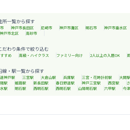
住所一覧から探す
市
神戸市長田区
尼崎市
神戸市灘区
明石市
神戸市垂水区
神戸市北区
高砂市
こだわり条件で絞り込む
おすすめ
高級・ハイクラス
ファミリー向け
2人以上の入居OK
沿線・駅一覧から探す
速神戸
駅
三宮
駅
大倉山
駅
兵庫
駅
三宮・花時計前
駅
大開
隈
駅
姫路
駅
新長田
駅
春日野道
駅
神戸三宮
駅
西宮
駅
水
駅
明石
駅
西明石
駅
西明石
駅
山陽明石
駅
六甲
駅
今