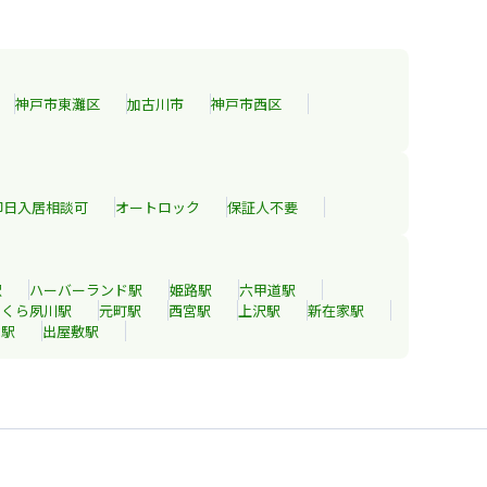
神戸市東灘区
加古川市
神戸市西区
即日入居相談可
オートロック
保証人不要
駅
ハーバーランド
駅
姫路
駅
六甲道
駅
さくら夙川
駅
元町
駅
西宮
駅
上沢
駅
新在家
駅
津
駅
出屋敷
駅