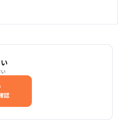
さい
さい
中
確認