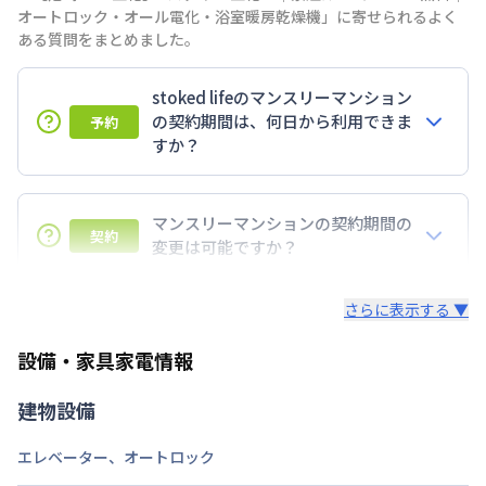
オートロック・オール電化・浴室暖房乾燥機」に寄せられるよく
ある質問をまとめました。
stoked lifeのマンスリーマンション
の契約期間は、何日から利用できま
予約
すか？
7日以上からのご契約期間ですが1ヶ月（30日）以上
のご契約期間の地域もございますのでお気軽にお問い
マンスリーマンションの契約期間の
契約
合わせください。
変更は可能ですか？
延長については、ご利用期間終了後に、すでに別の予
さらに表示する ▼
約が入っていなければ、ご対応可能です。その際、再
契約が必要となりますので、あらかじめご了承くださ
設備・家具家電情報
い。期間の変更がある場合は、できるだけお早めにご
相談ください。
建物設備
エレベーター
、
オートロック