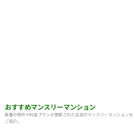
おすすめマンスリーマンション
新着の物件や料金プランが更新された注目のマンスリーマンションを
ご紹介。
【宝塚市・逆瀬川】Sステイ逆瀬川｜禁煙ルーム・Wi-Fi無料