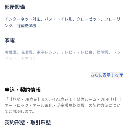
部屋設備
インターネット対応
、
バス・トイレ別
、
クローゼット
、
フローリ
ング
、
浴室乾燥機
家電
冷蔵庫
、
洗濯機
、
電子レンジ
、
テレビ・テレビ台
、
掃除機
、
ドラ
イヤー
、
エアコン
さらに表示する ▼
申込・契約情報
「
【尼崎・JR立花】SステイAL立花１｜禁煙ルーム・Wi-Fi無料｜
オートロック・オール電化・浴室暖房乾燥機
」の契約方法につい
てご説明します。
契約形態・取引形態