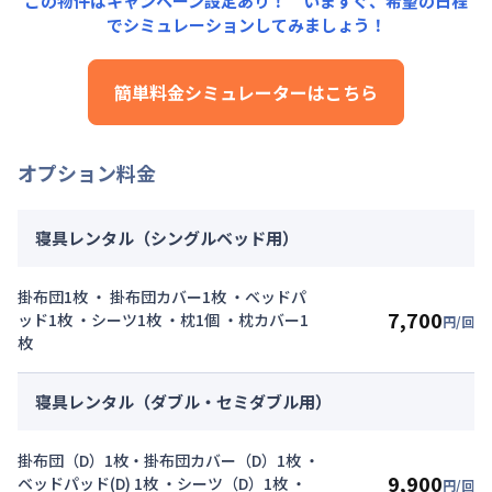
この物件はキャンペーン設定あり！ いますぐ、
希望の日程
光熱費：
26,400円/月 (880円/日) (税抜)
でシミュレーションしてみましょう！
124,650
22,000
キャンペーン価格:
月額目安
初期費用
円/月
清掃料：
15,000円/回 (税抜)
円/回
その他費用詳細料金
にてご利用いただけます！
簡単料金シミュレーターはこちら
管理費
：
24,000円/月 (800円/日)
▼
スーパーショート
利用時の料金詳細
初期費用詳細料金
月額賃料目安詳細料金（30日利用）
契約事務手数料
：
5,000
円/回
（税抜）
賃料：
93,000円/月 (3,100円/日) (税抜)
オプション料金
光熱費：
26,400円/月 (880円/日) (税抜)
清掃料：
15,000円/回 (税抜)
その他費用詳細料金
寝具レンタル（シングルベッド用）
管理費
：
24,000円/月 (800円/日)
初期費用詳細料金
掛布団1枚 ・ 掛布団カバー1枚 ・ベッドパ
契約事務手数料
：
5,000
円/回
（税抜）
7,700
ッド1枚 ・シーツ1枚 ・枕1個 ・枕カバー1
円/回
枚
寝具レンタル（ダブル・セミダブル用）
掛布団（D）1枚・掛布団カバー（D）1枚 ・
9,900
ベッドパッド(D) 1枚 ・シーツ（D）1枚 ・
円/回