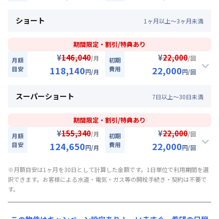
113,940
33,000
キャンペーン価格:
月額目安
初期費用
円/月
2026年8月10日
~
2026年9月30日
割引
ショート
円/回
1
ヶ
月
以上～
3
ヶ
月
未満
にてご利用いただけます！
【即割｜9月30日まで入居の方に朗報】全期間賃料30％OFF
お部屋が無くなり次第終了します。
キャンペーン
▼
ロング
利用時の料金詳細
期間限定・割引/特典あり
月額賃料目安詳細料金（30日利用）
入居開始日
2026年8月10日
〜
2026年9月30日
に限り
¥
¥
146,040
22,000
/月
/回
月額
初期
賃料：
87,000円/月 (2,900円/日)
、賃料30%引きキャンペーン（27,000円/月・割引）
118,140
22,000
目安
費用
円
/月
円
/回
光熱費：
26,400円/月 (880円/日) (税抜)
116,040
27,500
キャンペーン価格:
月額目安
初期費用
円/月
清掃料：
25,000円/回 (税抜)
割引
スーパーショート
円/回
7
日
以上～
30
日
未満
その他費用詳細料金
にてご利用いただけます！
【即割｜9月30日まで入居の方に朗報】全期間賃料30％OFF
管理費
：
24,000円/月 (800円/日)
キャンペーン
▼
ミドル
利用時の料金詳細
初期費用詳細料金
期間限定・割引/特典あり
月額賃料目安詳細料金（30日利用）
入居開始日
2026年8月10日
〜
2026年9月30日
に限り
契約事務手数料
¥
：
5,000
円/回
（税抜）
¥
155,340
22,000
/月
/回
月額
初期
賃料：
90,000円/月 (3,000円/日)
、賃料30%引きキャンペーン（27,900円/月・割引）
124,650
22,000
目安
費用
円
/月
円
/回
光熱費：
26,400円/月 (880円/日) (税抜)
118,140
22,000
キャンペーン価格:
月額目安
初期費用
円/月
清掃料：
20,000円/回 (税抜)
割引
※月額目安は1ヶ月を30日として計算した金額です。1日単位で利用期間を選
円/回
その他費用詳細料金
にてご利用いただけます！
【即割｜9月30日まで入居の方に朗報】全期間賃料30％OFF
択できます。お客様による水道・電気・ガス等の開栓手続き・契約は不要で
管理費
：
24,000円/月 (800円/日)
キャンペーン
す。
▼
ショート
利用時の料金詳細
初期費用詳細料金
月額賃料目安詳細料金（30日利用）
入居開始日
2026年8月10日
〜
2026年9月30日
に限り
契約事務手数料
：
5,000
円/回
（税抜）
賃料：
93,000円/月 (3,100円/日)
、賃料30%引きキャンペーン（27,900円/月・割引）