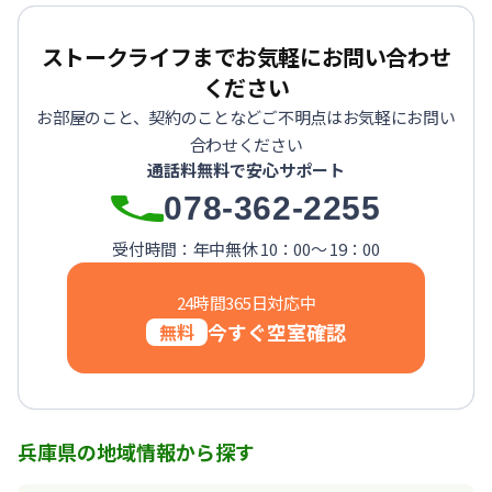
【神戸市中央区・阪急春日野道】Sステイ三宮東フィールOL｜
【灘区・JR六甲道】Sステイ六甲道SOUTH・OL｜禁煙ルーム
ストークライフまでお気軽にお問い合わせ
【東灘区・摂津本山】Sステイ本山サンハイツOL｜禁煙ルー
ください
【東灘区・JR住吉】Sステイ神戸住吉本町OL｜禁煙ルーム・W
お部屋のこと、契約のことなどご不明点はお気軽にお問い
【東灘区・阪神御影】Sステイ御影本町OL｜禁煙ルーム・Wi
合わせください
【神戸・春日野道】Sステイ三宮東アスヴェル｜禁煙ルーム・W
通話料無料で安心サポート
【西宮北口】Sステイ西宮北口第２｜禁煙ルーム・Wi-Fi
078-362-2255
【西宮北口】Sステイ西宮北口第２｜禁煙ルーム・Wi-Fi
【神戸・三宮】Sステイ神戸三宮レガニール｜禁煙ルーム・Wi
受付時間：年中無休 10：00～ 19：00
24時間365日対応中
今すぐ空室確認
無料
兵庫県の地域情報から探す