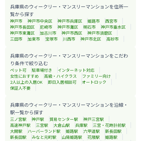
兵庫県のウィークリー・マンスリーマンションを住所一
覧から探す
神戸市
神戸市中央区
神戸市兵庫区
姫路市
西宮市
神戸市長田区
尼崎市
神戸市灘区
明石市
神戸市垂水区
神戸市東灘区
加古川市
神戸市西区
神戸市須磨区
三田市
加東市
宝塚市
川西市
神戸市北区
高砂市
兵庫県のウィークリー・マンスリーマンションをこだわ
り条件で絞り込む
ペット可
駐車場付き
インターネット対応
女性におすすめ
高級・ハイクラス
ファミリー向け
2人以上の入居OK
即日入居相談可
オートロック
保証人不要
兵庫県のウィークリー・マンスリーマンションを沿線・
駅一覧から探す
三ノ宮
駅
神戸
駅
貿易センター
駅
神戸三宮
駅
高速神戸
駅
三宮
駅
大倉山
駅
兵庫
駅
三宮・花時計前
駅
大開
駅
ハーバーランド
駅
姫路
駅
六甲道
駅
新長田
駅
新長田
駅
みなと元町
駅
山陽姫路
駅
花隈
駅
姫路
駅