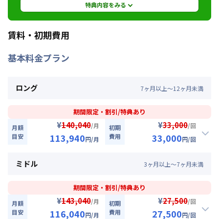
駐車場
なし
特典内容をみる
次回更新日
情報更新日より14日以内
特典内容
賃料・初期費用
情報更新日
2026年7月27日
9月30日までに入居されるお客様へ掲載賃料から
基本料金プラン
賃料を30％OFFさせていただきます。※管理費と
水道光熱費は割引対象外です。※延長・再契約の
際は賃料の割引適用はなくなります。※他のキャ
ロング
7
ヶ
月
以上～
12
ヶ
月
未満
ンペーンとの併用はできません。掲載サイトによ
りキャンペーンが複数ある場合は一番お安いキャ
ンペーンを適用させていただきます。★ご希望の
期間限定・割引/特典あり
入居日・期間に応じて、他にも賃料半額・初期費
¥
¥
140,040
33,000
/月
/回
月額
初期
用お値引き可能はお部屋もございます。お気軽に
113,940
33,000
目安
費用
円
/月
円
/回
お問い合わせください。
割引
ミドル
3
ヶ
月
以上～
7
ヶ
月
未満
利用条件
【即割｜9月30日まで入居の方に朗報】全期間賃料30％OFF
キャンペーン
2026年9月30日までに入居かつ1ヶ月（30日）以
期間限定・割引/特典あり
上ご利用のお客様
入居開始日
2026年8月10日
〜
2026年9月30日
に限り
¥
¥
143,040
27,500
/月
/回
月額
初期
、賃料30%引きキャンペーン（26,100円/月・割引）
116,040
27,500
目安
費用
対象期間
円
/月
円
/回