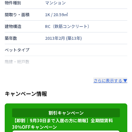
物件種別
マンション
間取り・面積
1K
/
20.59
㎡
建物構造
RC（鉄筋コンクリート）
築年数
2013年2月
(築
13
年)
ベットタイプ
階建・総戸数
鍵の種類
さらに表示する ▼
部屋の向き
キャンペーン情報
禁煙・喫煙
交通
東海道本線
立花駅
徒歩
2
分
割引キャンペーン
【即割｜9月30日まで入居の方に朗報】全期間賃料
定員
2
名
30％OFFキャンペーン