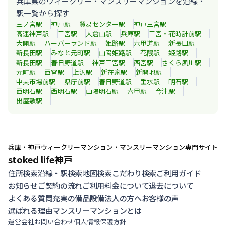
兵庫県のウィークリー・マンスリーマンションを沿線・
駅一覧から探す
三ノ宮
駅
神戸
駅
貿易センター
駅
神戸三宮
駅
高速神戸
駅
三宮
駅
大倉山
駅
兵庫
駅
三宮・花時計前
駅
大開
駅
ハーバーランド
駅
姫路
駅
六甲道
駅
新長田
駅
新長田
駅
みなと元町
駅
山陽姫路
駅
花隈
駅
姫路
駅
新長田
駅
春日野道
駅
神戸三宮
駅
西宮
駅
さくら夙川
駅
元町
駅
西宮
駅
上沢
駅
新在家
駅
新開地
駅
中央市場前
駅
県庁前
駅
春日野道
駅
垂水
駅
明石
駅
西明石
駅
西明石
駅
山陽明石
駅
六甲
駅
今津
駅
出屋敷
駅
兵庫・神戸ウィークリーマンション・マンスリーマンション専門サイト
stoked life神戸
住所検索
沿線・駅検索
地図検索
こだわり検索
ご利用ガイド
お知らせ
ご契約の流れ
ご利用料金について
退去について
よくある質問
充実の備品設備
法人の方へ
お客様の声
選ばれる理由
マンスリーマンションとは
運営会社
お問い合わせ
個人情報保護方針