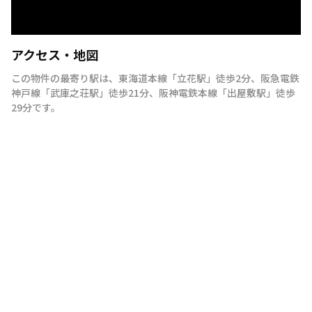
アクセス・地図
この物件の最寄り駅は
、
東海道本線
「
立花駅
」
徒歩2分
、
阪急電鉄
神戸線
「
武庫之荘駅
」
徒歩21分
、
阪神電鉄本線
「
出屋敷駅
」
徒歩
29分
です。