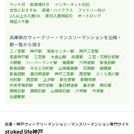
ペット可
駐車場付き
インターネット対応
女性におすすめ
高級・ハイクラス
ファミリー向け
2人以上の入居OK
即日入居相談可
オートロック
保証人不要
兵庫県のウィークリー・マンスリーマンションを沿線・
駅一覧から探す
三ノ宮
駅
神戸
駅
貿易センター
駅
神戸三宮
駅
高速神戸
駅
三宮
駅
大倉山
駅
兵庫
駅
三宮・花時計前
駅
大開
駅
ハーバーランド
駅
姫路
駅
六甲道
駅
新長田
駅
新長田
駅
みなと元町
駅
山陽姫路
駅
花隈
駅
姫路
駅
新長田
駅
春日野道
駅
神戸三宮
駅
西宮
駅
さくら夙川
駅
元町
駅
西宮
駅
上沢
駅
新在家
駅
新開地
駅
中央市場前
駅
県庁前
駅
春日野道
駅
垂水
駅
明石
駅
西明石
駅
西明石
駅
山陽明石
駅
六甲
駅
今津
駅
出屋敷
駅
兵庫・神戸ウィークリーマンション・マンスリーマンション専門サイト
stoked life神戸