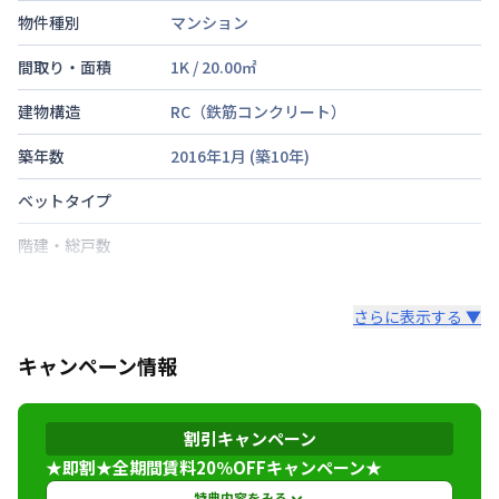
物件種別
マンション
間取り・面積
1K
/
20.00
㎡
建物構造
RC（鉄筋コンクリート）
築年数
2016年1月
(築
10
年)
ベットタイプ
階建・総戸数
鍵の種類
さらに表示する ▼
部屋の向き
キャンペーン情報
禁煙・喫煙
東海道本線
立花駅
徒歩
2
分
割引キャンペーン
交通
阪急電鉄神戸線
武庫之荘駅
徒歩
21
分
阪神電鉄本線
出屋敷駅
徒歩
29
分
★即割★全期間賃料20％OFFキャンペーン★
特典内容をみる