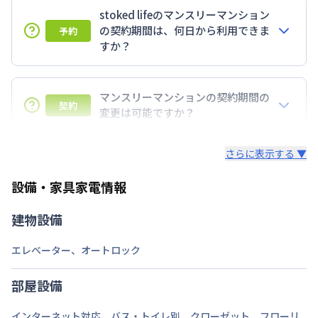
stoked lifeのマンスリーマンション
の契約期間は、何日から利用できま
予約
すか？
7日以上からのご契約期間ですが1ヶ月（30日）以上
のご契約期間の地域もございますのでお気軽にお問い
マンスリーマンションの契約期間の
契約
合わせください。
変更は可能ですか？
延長については、ご利用期間終了後に、すでに別の予
さらに表示する ▼
約が入っていなければ、ご対応可能です。その際、再
契約が必要となりますので、あらかじめご了承くださ
設備・家具家電情報
い。期間の変更がある場合は、できるだけお早めにご
相談ください。
建物設備
エレベーター
、
オートロック
部屋設備
インターネット対応
、
バス・トイレ別
、
クローゼット
、
フローリ