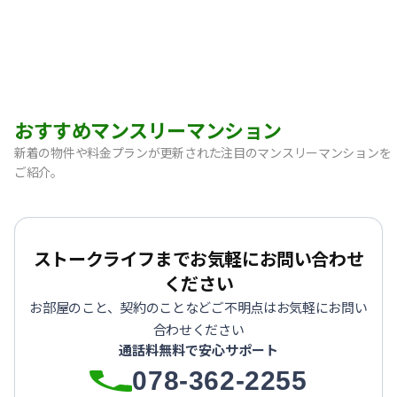
おすすめマンスリーマンション
新着の物件や料金プランが更新された注目のマンスリーマンションを
ご紹介。
【神戸市中央区・阪急春日野道】Sステイ三宮東フィールOL｜
【灘区・JR六甲道】Sステイ六甲道SOUTH・OL｜禁煙ルーム
【東灘区・摂津本山】Sステイ本山サンハイツOL｜禁煙ルー
ストークライフまでお気軽にお問い合わせ
【東灘区・JR住吉】Sステイ神戸住吉本町OL｜禁煙ルーム・W
ください
【東灘区・阪神御影】Sステイ御影本町OL｜禁煙ルーム・Wi
お部屋のこと、契約のことなどご不明点はお気軽にお問い
【神戸・春日野道】Sステイ三宮東アスヴェル｜禁煙ルーム・W
合わせください
【宝塚市・逆瀬川】Sステイ逆瀬川｜禁煙ルーム・Wi-Fi無料
通話料無料で安心サポート
【西宮北口】Sステイ西宮北口第２｜禁煙ルーム・Wi-Fi
078-362-2255
【西宮北口】Sステイ西宮北口第２｜禁煙ルーム・Wi-Fi