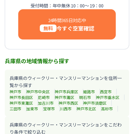
【神戸・三宮】Sステイ神戸三宮レガニール｜禁煙ルーム・Wi
受付時間：年中無休 10：00～ 19：00
24時間365日対応中
今すぐ空室確認
無料
兵庫県の地域情報から探す
兵庫県のウィークリー・マンスリーマンションを住所一
覧から探す
神戸市
神戸市中央区
神戸市兵庫区
姫路市
西宮市
神戸市長田区
尼崎市
神戸市灘区
明石市
神戸市垂水区
神戸市東灘区
加古川市
神戸市西区
神戸市須磨区
三田市
加東市
宝塚市
川西市
神戸市北区
高砂市
兵庫県のウィークリー・マンスリーマンションをこだわ
り条件で絞り込む