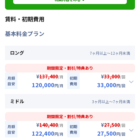
定員
2
名
駐車場
なし
特典内容
賃料・初期費用
契約中の賃料を全期間20％引きさせていただきま
次回更新日
情報更新日より14日以内
基本料金プラン
す。※管理費と水道光熱費は割引対象外です。※
延長・再契約の際は賃料の割引適用はなくなりま
情報更新日
2026年7月24日
す。※他のキャンペーンとの併用はできません。
ロング
7
ヶ
月
以上～
12
ヶ
月
未満
★ご希望の入居日・期間に応じて、他にも賃料半
額・初期費用お値引き可能はお部屋もございま
す。お気軽にお問い合わせください。
期間限定・割引/特典あり
¥
¥
137,400
33,000
/月
/回
月額
初期
利用条件
120,000
33,000
目安
費用
円
/月
円
/回
2026年9月30日までに入居かつ１か月（30日）以
★即割★全期間賃料20％OFFキャンペーン★
割引
上ご利用のお客様
ミドル
3
ヶ
月
以上～
7
ヶ
月
未満
入居開始日
2026年8月7日
〜
2026年9月30日
に限り
対象期間
、賃料20%引きキャンペーン（17,400円/月・割引）
期間限定・割引/特典あり
2026年8月7日
~
2026年9月30日
¥
¥
140,400
27,500
/月
/回
月額
初期
120,000
33,000
キャンペーン価格:
月額目安
初期費用
円/月
122,400
27,500
目安
費用
円
/月
円
/回
お部屋が無くなり次第終了します。
円/回
にてご利用いただけます！