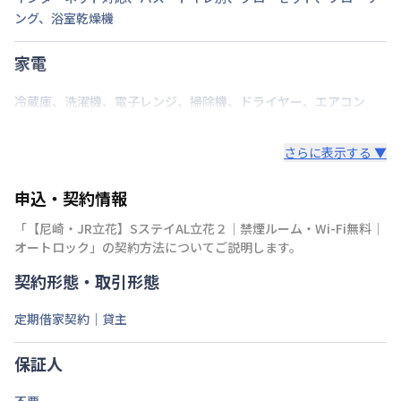
ング
、
浴室乾燥機
家電
冷蔵庫
、
洗濯機
、
電子レンジ
、
掃除機
、
ドライヤー
、
エアコン
さらに表示する ▼
申込・契約情報
「
【尼崎・JR立花】SステイAL立花２｜禁煙ルーム・Wi-Fi無料｜
オートロック
」の契約方法についてご説明します。
契約形態・取引形態
定期借家契約｜貸主
保証人