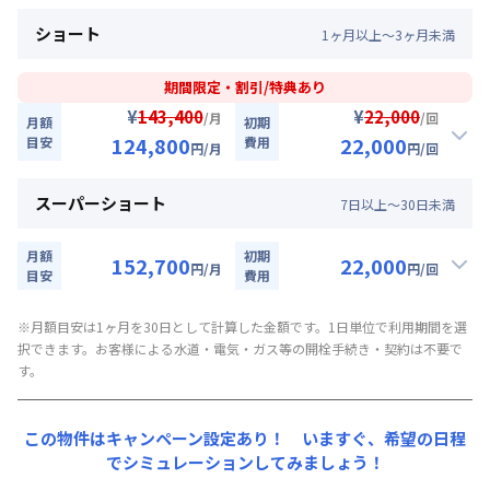
★即割★全期間賃料20％OFFキャンペーン★
割引
▼
ロング
利用時の料金詳細
ショート
1
ヶ
月
以上～
3
ヶ
月
未満
月額賃料目安詳細料金（30日利用）
入居開始日
2026年8月7日
〜
2026年9月30日
に限り
賃料：
87,000円/月 (2,900円/日)
、賃料20%引きキャンペーン（18,000円/月・割引）
期間限定・割引/特典あり
光熱費：
24,000円/月 (800円/日) (税抜)
¥
¥
143,400
22,000
/月
/回
月額
初期
122,400
27,500
キャンペーン価格:
月額目安
初期費用
円/月
清掃料：
25,000円/回 (税抜)
124,800
22,000
目安
費用
円
/月
円
/回
円/回
その他費用詳細料金
にてご利用いただけます！
管理費
：
24,000円/月 (800円/日)
★即割★全期間賃料20％OFFキャンペーン★
割引
▼
ミドル
利用時の料金詳細
スーパーショート
7
日
以上～
30
日
未満
初期費用詳細料金
月額賃料目安詳細料金（30日利用）
入居開始日
2026年8月7日
〜
2026年9月30日
に限り
契約事務手数料
：
5,000
円/回
（税抜）
賃料：
90,000円/月 (3,000円/日)
月額
、賃料20%引きキャンペーン（18,600円/月・割引）
初期
152,700
22,000
円
/月
円
/回
光熱費：
目安
24,000円/月 (800円/日) (税抜)
費用
124,800
22,000
キャンペーン価格:
月額目安
初期費用
▼
スーパーショート
利用時の料金詳細
円/月
清掃料：
20,000円/回 (税抜)
月額賃料目安詳細料金（30日利用）
※月額目安は1ヶ月を30日として計算した金額です。1日単位で利用期間を選
円/回
その他費用詳細料金
にてご利用いただけます！
択できます。お客様による水道・電気・ガス等の開栓手続き・契約は不要で
賃料：
93,000円/月 (3,100円/日) (税抜)
管理費
：
24,000円/月 (800円/日)
▼
ショート
利用時の料金詳細
す。
光熱費：
24,000円/月 (800円/日) (税抜)
初期費用詳細料金
月額賃料目安詳細料金（30日利用）
清掃料：
15,000円/回 (税抜)
契約事務手数料
：
5,000
円/回
（税抜）
賃料：
93,000円/月 (3,100円/日)
その他費用詳細料金
この物件はキャンペーン設定あり！ いますぐ、
希望の日程
光熱費：
24,000円/月 (800円/日) (税抜)
管理費
：
24,000円/月 (800円/日)
でシミュレーションしてみましょう！
清掃料：
15,000円/回 (税抜)
初期費用詳細料金