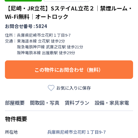
【尼崎・JR立花】SステイAL立花２｜禁煙ルーム・
Wi-Fi無料｜オートロック
お問合せ番号 :
5824
住所：
兵庫県
尼崎市
立花町
１丁目
9-7
交通：
東海道本線
立花駅
徒歩
2
分
阪急電鉄神戸線
武庫之荘駅
徒歩
21
分
阪神電鉄本線
出屋敷駅
徒歩
29
分
この物件にお問合わせ（無料）
お気に入りに保存
部屋概要
間取図・写真
賃料プラン
設備・家具家電
物件概要
所在地
兵庫県尼崎市立花町１丁目9-7