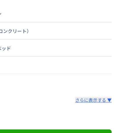
ン
筋コンクリート）
ベッド
さらに表示する ▼
より14日以内