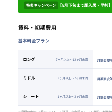
【8月下旬まで即入居・早割】初
特典キャンペーン
2026年7月23日
情報更新日
掲載金額より初回30日間の賃
特典内容
外です。※31日目以降の賃
賃料・初期費用
ん。★ご希望の入居日・期間
基本料金プラン
利用条件
2026年8月31日までに入
対象期間
2026年7月31日
~
2026年8月
ロング
7
ヶ
月
以上～
12
ヶ
月
未満
月額目安
お部屋が無くなり次第終了します。
▼
ロン
月額賃料
ミドル
賃料：
8
3
ヶ
月
以上～
7
ヶ
月
未満
月額目安
光熱費：
▼
ミド
清掃料：
月額賃料
ショート
その他費
賃料：
8
1
ヶ
月
以上～
3
ヶ
月
未満
月額目安
管理費
：
光熱費：
▼
ショ
初期費用
清掃料：
月額賃料
※月額目安は1ヶ月を30日として計算した金額です。1日単位で利用