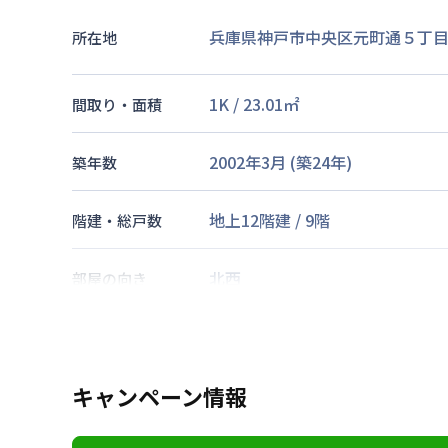
兵庫県神戸市中央区元町通５丁目2
所在地
1K
/
23.01
㎡
間取り・面積
2002年3月
(築
24
年)
築年数
地上12階建
/
9階
階建・総戸数
北西
部屋の向き
神戸市海岸線
みなと元町駅
徒歩
東海道本線
神戸駅
徒歩
9
分
交通
東海道本線
元町駅
徒歩
10
分
キャンペーン情報
なし
駐車場