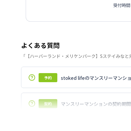
受付時間：
よくある質問
「【ハーバーランド・メリケンパーク】Sステイみなと元
stoked lifeのマンスリー
予約
7日以上からのご契約期間ですが1ヶ月（3
マンスリーマンションの契約期間
契約
延長については、ご利用期間終了後に、す
ださい。期間の変更がある場合は、できる