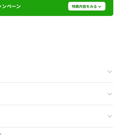
ャンペーン
特典内容をみる
0,000円値引き）※管理費と水道光熱費は割引対象
なります。※他のキャンペーンとの併用はできませ
います。お気軽にお問い合わせください。
す。