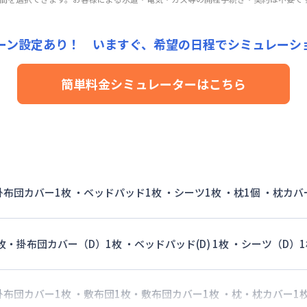
手数料
：
5,000
円/回
（税抜）
用詳細料金
0,000円/月 (3,000円/日)
24,000円/月 (800円/日)
24,000円/月 (800円/日) (税抜)
詳細料金
15,000円/回 (税抜)
ーン設定あり！ いますぐ、
希望の日程でシミュレーシ
手数料
：
5,000
円/回
（税抜）
用詳細料金
24,000円/月 (800円/日)
簡単料金シミュレーターはこちら
詳細料金
手数料
：
5,000
円/回
（税抜）
 掛布団カバー1枚 ・ベッドパッド1枚 ・シーツ1枚 ・枕1個 ・枕カバ
枚・掛布団カバー（D）1枚 ・ベッドパッド(D) 1枚 ・シーツ（D）1
 掛布団カバー1枚 ・敷布団1枚・敷布団カバー1枚 ・枕・枕カバー1