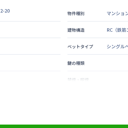
-20
マンショ
物件種別
RC（鉄
建物構造
シングル
ベットタイプ
鍵の種類
禁煙・喫煙
2
分
2
名
定員
情報更新日
次回更新日