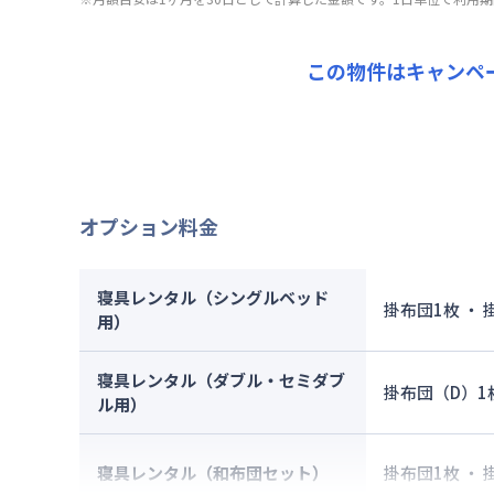
契約事務
その他費
賃料：
9
管理費
：
光熱費：
初期費用
清掃料：
この物件はキャンペ
契約事務
その他費
管理費
：
初期費用
契約事務
オプション料金
寝具レンタル（シングルベッド
掛布団1枚 ・
用）
寝具レンタル（ダブル・セミダブ
掛布団（D）1
ル用）
寝具レンタル（和布団セット）
掛布団1枚 ・