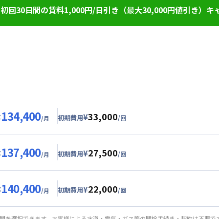
回30日間の賃料1,000円/日引き（最大30,000円値引き）キ
料を表示賃料から1,000円/日 引きさせていただきます。（最大3
料は割引適用外です。※延長・再契約の際は賃料の割引適用はなく
に応じて、他にも賃料半額・初期費用お値引き可能はお部屋もござ
居かつ１か月（30日）以上ご利用のお客様
31日
134,400
33,000
¥
¥
初期費用
/回
/月
グ
利用時の料金詳細
目安詳細料金（30日利用）
137,400
27,500
4,000円/月 (2,800円/日)
¥
¥
初期費用
/回
/月
24,000円/月 (800円/日) (税抜)
ル
利用時の料金詳細
目安詳細料金（30日利用）
25,000円/回 (税抜)
140,400
22,000
用詳細料金
7,000円/月 (2,900円/日)
¥
¥
初期費用
/回
/月
24,000円/月 (800円/日)
24,000円/月 (800円/日) (税抜)
ート
利用時の料金詳細
詳細料金
目安詳細料金（30日利用）
20,000円/回 (税抜)
期間を選択できます。お客様による水道・電気・ガス等の開栓手続き・契約は不要で