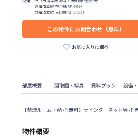
交通：
神戸市海岸線
みなと元町駅
徒歩
2
分
東海道本線
神戸駅
徒歩
9
分
東海道本線
元町駅
徒歩
10
分
この物件にお問合わせ（無料）
お気に入りに保存
部屋概要
間取図・写真
賃料プラン
設備・
【禁煙ルーム・Wi-Fi無料】☆インターネットWi
物件概要