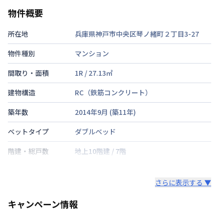
物件概要
所在地
兵庫県神戸市中央区琴ノ緒町２丁目3-27
物件種別
マンション
間取り・面積
1R
/
27.13
㎡
建物構造
RC（鉄筋コンクリート）
築年数
2014年9月
(築
11
年)
ベットタイプ
ダブルベッド
階建・総戸数
地上10階建
/
7階
鍵の種類
さらに表示する ▼
部屋の向き
キャンペーン情報
禁煙・喫煙
禁煙