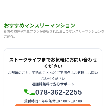
おすすめマンスリーマンション
新着の物件や料金プランが更新された注目のマンスリーマンションを
ご紹介。
【神戸市中央区・阪急春日野道】Sステイ三宮東フィールOL｜
【灘区・JR六甲道】Sステイ六甲道SOUTH・OL｜禁煙ルーム
【東灘区・摂津本山】Sステイ本山サンハイツOL｜禁煙ルー
ストークライフまでお気軽にお問い合わせ
【東灘区・JR住吉】Sステイ神戸住吉本町OL｜禁煙ルーム・W
ください
【東灘区・阪神御影】Sステイ御影本町OL｜禁煙ルーム・Wi
お部屋のこと、契約のことなどご不明点はお気軽にお問い
【神戸・春日野道】Sステイ三宮東アスヴェル｜禁煙ルーム・W
合わせください
【宝塚市・逆瀬川】Sステイ逆瀬川｜禁煙ルーム・Wi-Fi無料
通話料無料で安心サポート
【西宮北口】Sステイ西宮北口第２｜禁煙ルーム・Wi-Fi
078-362-2255
【西宮北口】Sステイ西宮北口第２｜禁煙ルーム・Wi-Fi
【神戸・三宮】Sステイ神戸三宮レガニール｜禁煙ルーム・Wi
受付時間：年中無休 10：00～ 19：00