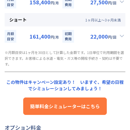
2026年9月30日までに入居かつ１か月（30日）以
158,400
27,500
円
/月
円
/回
清掃料：
目安
25,000円/回 (税抜)
費用
上ご利用のお客様
▼
ミドル
利用時の料金詳細
その他費用詳細料金
月額賃料目安詳細料金（30日利用）
管理費
：
24,000円/月 (800円/日)
ショート
対象期間
1
ヶ
月
以上～
3
ヶ
月
未満
賃料：
108,000円/月 (3,600円/日)
初期費用詳細料金
2026年8月8日
~
2026年9月30日
光熱費：
24,000円/月 (800円/日) (税抜)
契約事務手数料
：
5,000
円/回
（税抜）
月額
初期
161,400
22,000
円
/月
円
/回
清掃料：
目安
20,000円/回 (税抜)
費用
お部屋が無くなり次第終了します。
▼
ショート
利用時の料金詳細
その他費用詳細料金
月額賃料目安詳細料金（30日利用）
管理費
※月額目安は1ヶ月を30日として計算した金額です。1日単位で利用期間を選
：
24,000円/月 (800円/日)
択できます。お客様による水道・電気・ガス等の開栓手続き・契約は不要で
賃料：
111,000円/月 (3,700円/日)
初期費用詳細料金
す。
光熱費：
24,000円/月 (800円/日) (税抜)
契約事務手数料
：
5,000
円/回
（税抜）
清掃料：
15,000円/回 (税抜)
その他費用詳細料金
この物件はキャンペーン設定あり！ いますぐ、
希望の日程
管理費
：
24,000円/月 (800円/日)
でシミュレーションしてみましょう！
初期費用詳細料金
契約事務手数料
：
5,000
円/回
（税抜）
簡単料金シミュレーターはこちら
オプション料金