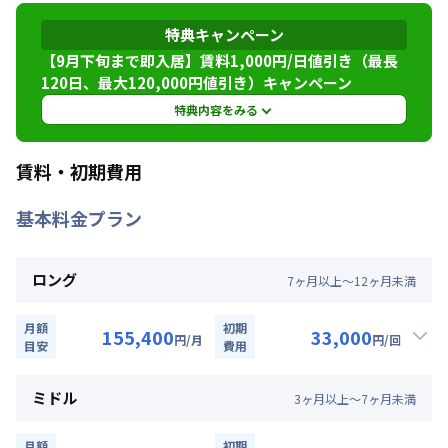
東海道本線
三ノ宮駅
徒歩
5
分
特典キャンペーン
交通
神戸新交通
貿易センター駅
徒歩
14
分
神戸市西神山手線
三宮駅
徒歩
5
分
【9月下旬まで即入居】賃料1,000円/日値引き（最長
120日、最大120,000円値引き）キャンペーン
定員
2
名
特典内容をみる
駐車場
なし
特典内容
賃料・初期費用
次回更新日
情報更新日より14日以内
最長120日間、賃料を表示賃料から1,000円/日 引
基本料金プラン
きにさせていただきます。 （最長120日、最大
情報更新日
2026年7月26日
120,000円値引き）※管理費と水道光熱費は割引
対象外です。※121日目以降の賃料は割引適用外
ロング
7
ヶ
月
以上～
12
ヶ
月
未満
です。※延長・再契約の際は賃料の割引適用はな
くなります。※他のキャンペーンとの併用はでき
ません。★ご希望の入居日・期間に応じて、他に
月額
初期
155,400
33,000
円
/月
円
/回
目安
費用
も賃料半額・初期費用お値引き可能はお部屋もご
▼
ロング
利用時の料金詳細
ざいます。お気軽にお問い合わせください。
月額賃料目安詳細料金（30日利用）
ミドル
3
ヶ
月
以上～
7
ヶ
月
未満
賃料：
105,000円/月 (3,500円/日)
利用条件
光熱費：
24,000円/月 (800円/日) (税抜)
月額
初期