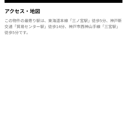
アクセス・地図
この物件の最寄り駅は
、
東海道本線
「
三ノ宮駅
」
徒歩5分
、
神戸新
交通
「
貿易センター駅
」
徒歩14分
、
神戸市西神山手線
「
三宮駅
」
徒歩5分
です。