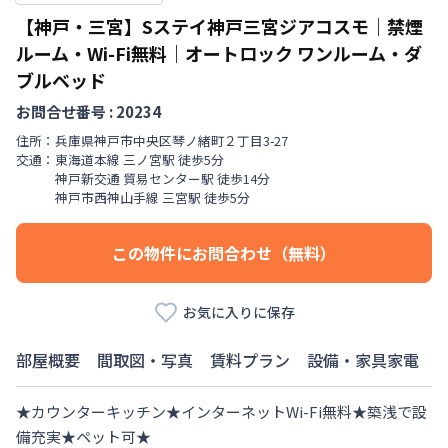
【神戸・三宮】Sステイ神戸三宮ジアコスモ｜禁煙
ルーム・Wi-Fi無料｜オートロック
ワンルーム・ダ
ブルベッド
お問合せ番号 :
20234
住所：
兵庫県
神戸市中央区
琴ノ緒町
２丁目
3-27
交通：
東海道本線
三ノ宮駅
徒歩
5
分
神戸新交通
貿易センター駅
徒歩
14
分
神戸市西神山手線
三宮駅
徒歩
5
分
この物件にお問合わせ（無料）
お気に入りに保存
部屋概要
間取図・写真
賃料プラン
設備・家具家電
★カウンターキッチン★インターネットWi-Fi無料★築浅で設
備充実★ペット可★