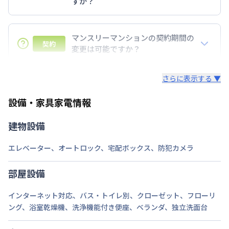
すか？
7日以上からのご契約期間ですが1ヶ月（30日）以上
のご契約期間の地域もございますのでお気軽にお問い
マンスリーマンションの契約期間の
契約
合わせください。
変更は可能ですか？
延長については、ご利用期間終了後に、すでに別の予
さらに表示する ▼
約が入っていなければ、ご対応可能です。その際、再
契約が必要となりますので、あらかじめご了承くださ
設備・家具家電情報
い。期間の変更がある場合は、できるだけお早めにご
相談ください。
建物設備
エレベーター
、
オートロック
、
宅配ボックス
、
防犯カメラ
部屋設備
インターネット対応
、
バス・トイレ別
、
クローゼット
、
フローリ
ング
、
浴室乾燥機
、
洗浄機能付き便座
、
ベランダ
、
独立洗面台