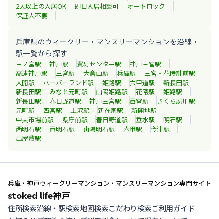
2人以上の入居OK
即日入居相談可
オートロック
保証人不要
兵庫県のウィークリー・マンスリーマンションを沿線・
駅一覧から探す
三ノ宮
駅
神戸
駅
貿易センター
駅
神戸三宮
駅
高速神戸
駅
三宮
駅
大倉山
駅
兵庫
駅
三宮・花時計前
駅
大開
駅
ハーバーランド
駅
姫路
駅
六甲道
駅
新長田
駅
新長田
駅
みなと元町
駅
山陽姫路
駅
花隈
駅
姫路
駅
新長田
駅
春日野道
駅
神戸三宮
駅
西宮
駅
さくら夙川
駅
元町
駅
西宮
駅
上沢
駅
新在家
駅
新開地
駅
中央市場前
駅
県庁前
駅
春日野道
駅
垂水
駅
明石
駅
西明石
駅
西明石
駅
山陽明石
駅
六甲
駅
今津
駅
出屋敷
駅
兵庫・神戸ウィークリーマンション・マンスリーマンション専門サイト
stoked life神戸
住所検索
沿線・駅検索
地図検索
こだわり検索
ご利用ガイド