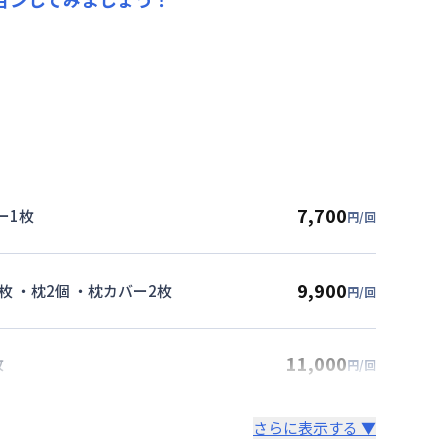
7,700
ー1枚
円/回
9,900
枚 ・枕2個 ・枕カバー2枚
円/回
11,000
枚
円/回
さらに表示する ▼