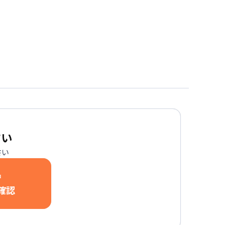
さい
さい
中
確認