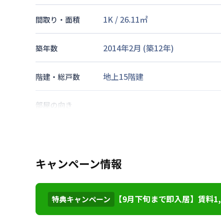
1K
/
26.11
㎡
間取り・面積
2014年2月
(築
12
年)
築年数
地上15階建
階建・総戸数
部屋の向き
神戸市海岸線
三宮・花時計前駅
東海道本線
三ノ宮駅
徒歩
10
分
交通
神戸新交通
貿易センター駅
徒歩
キャンペーン情報
なし
駐車場
【9月下旬まで即入居】賃料1,
特典キャンペーン
2026年7月25日
情報更新日