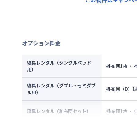
契約事務
その他費
管理費
：
初期費用
契約事務
オプション料金
寝具レンタル（シングルベッド
掛布団1枚 ・
用）
寝具レンタル（ダブル・セミダブ
掛布団（D）1
ル用）
寝具レンタル（和布団セット）
掛布団1枚 ・