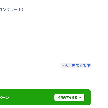
筋コンクリート）
さらに表示する ▼
より14日以内
ペーン
特典内容をみる