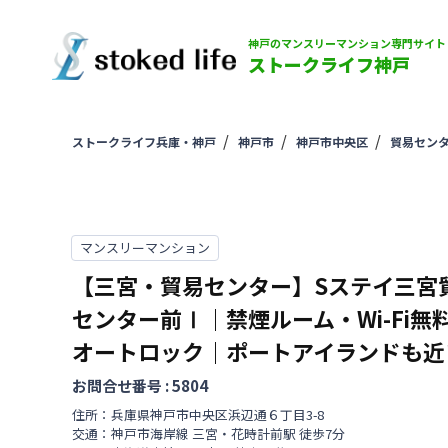
神戸のマンスリーマンション専門サイト
ストークライフ神戸
ストークライフ兵庫・神戸
神戸市
神戸市中央区
貿易セン
マンスリーマンション
【三宮・貿易センター】Sステイ三宮
センター前Ⅰ｜禁煙ルーム・Wi-Fi無
オートロック｜ポートアイランドも近
お問合せ番号 :
5804
住所：
兵庫県
神戸市中央区
浜辺通
６丁目
3-8
交通：
神戸市海岸線
三宮・花時計前駅
徒歩
7
分