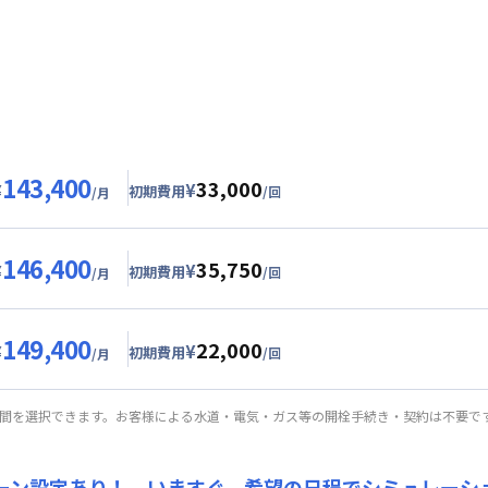
から1,000円/日 引きにさせていただきます。 （最長120日、最
の賃料は割引適用外です。※延長・再契約の際は賃料の割引適用は
期間に応じて、他にも賃料半額・初期費用お値引き可能はお部屋も
居かつ１か月（30日）以上ご利用のお客様
0日
143,400
33,000
¥
¥
初期費用
/回
/月
グ
利用時の料金詳細
目安詳細料金（30日利用）
146,400
35,750
3,000円/月 (3,100円/日)
¥
¥
初期費用
/回
/月
24,000円/月 (800円/日) (税抜)
ル
利用時の料金詳細
目安詳細料金（30日利用）
25,000円/回 (税抜)
149,400
22,000
用詳細料金
6,000円/月 (3,200円/日)
¥
¥
初期費用
/回
/月
24,000円/月 (800円/日)
24,000円/月 (800円/日) (税抜)
ート
利用時の料金詳細
詳細料金
目安詳細料金（30日利用）
27,500円/回 (税抜)
期間を選択できます。お客様による水道・電気・ガス等の開栓手続き・契約は不要で
手数料
：
5,000
円/回
（税抜）
用詳細料金
9,000円/月 (3,300円/日)
24,000円/月 (800円/日)
24,000円/月 (800円/日) (税抜)
詳細料金
15,000円/回 (税抜)
ーン設定あり！ いますぐ、
希望の日程でシミュレーシ