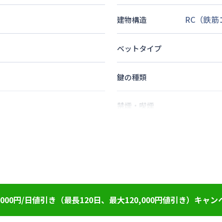
RC（鉄
建物構造
ベットタイプ
鍵の種類
禁煙・喫煙
徒歩
7
分
2
名
定員
5
分
情報更新日
次回更新日
000円/日値引き（最長120日、最大120,000円値引き）キャン