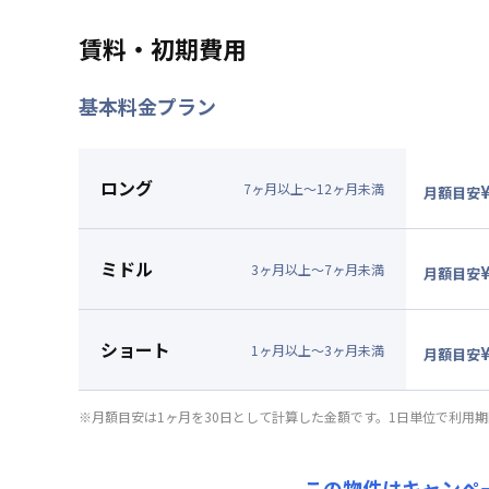
最長120日間、賃料を表示賃料
特典内容
対象外です。※31日目以降
賃料・初期費用
ません。★ご希望の入居日・
基本料金プラン
利用条件
2026年9月30日までに入
対象期間
2026年8月8日
~
2026年9月3
ロング
7
ヶ
月
以上～
12
ヶ
月
未満
月額目安
お部屋が無くなり次第終了します。
▼
ロン
月額賃料
ミドル
賃料：
9
3
ヶ
月
以上～
7
ヶ
月
未満
月額目安
光熱費：
▼
ミド
清掃料：
月額賃料
ショート
その他費
賃料：
9
1
ヶ
月
以上～
3
ヶ
月
未満
月額目安
管理費
：
光熱費：
▼
ショ
初期費用
清掃料：
月額賃料
※月額目安は1ヶ月を30日として計算した金額です。1日単位で利用
契約事務
その他費
賃料：
9
管理費
：
光熱費：
初期費用
清掃料：
この物件はキャンペ