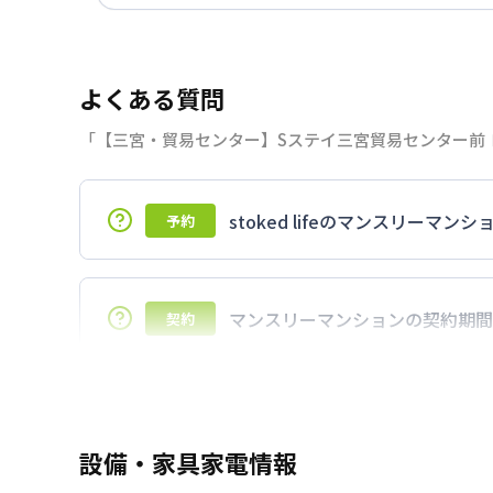
よくある質問
「【三宮・貿易センター】Sステイ三宮貿易センター前Ⅰ
stoked lifeのマンスリー
予約
7日以上からのご契約期間ですが1ヶ月（3
マンスリーマンションの契約期間
契約
延長については、ご利用期間終了後に、す
ださい。期間の変更がある場合は、できる
設備・家具家電情報