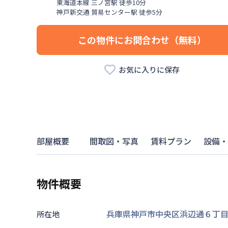
東海道本線
三ノ宮駅
徒歩
10
分
神戸新交通
貿易センター駅
徒歩
5
分
この物件にお問合わせ（無料）
お気に入りに保存
部屋概要
間取図・写真
賃料プラン
設備・
物件概要
兵庫県神戸市中央区浜辺通６丁目3
所在地