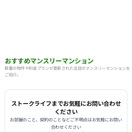
おすすめマンスリーマンション
新着の物件や料金プランが更新された注目のマンスリーマンションを
ご紹介。
【神戸市中央区・阪急春日野道】Sステイ三宮東フィールOL｜
【灘区・JR六甲道】Sステイ六甲道SOUTH・OL｜禁煙ルーム
【東灘区・摂津本山】Sステイ本山サンハイツOL｜禁煙ルー
ストークライフまでお気軽にお問い合わせ
【東灘区・JR住吉】Sステイ神戸住吉本町OL｜禁煙ルーム・W
ください
【東灘区・阪神御影】Sステイ御影本町OL｜禁煙ルーム・Wi
お部屋のこと、契約のことなどご不明点はお気軽にお問い
【神戸・春日野道】Sステイ三宮東アスヴェル｜禁煙ルーム・W
合わせください
【宝塚市・逆瀬川】Sステイ逆瀬川｜禁煙ルーム・Wi-Fi無料