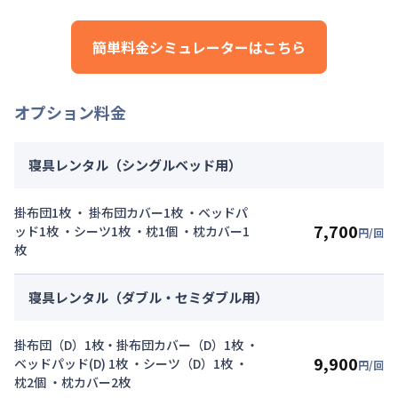
管理費
：
24,000円/月 (800円/日)
初期費用詳細料金
簡単料金シミュレーターはこちら
契約事務手数料
：
5,000
円/回
（税抜）
オプション料金
寝具レンタル（シングルベッド用）
掛布団1枚 ・ 掛布団カバー1枚 ・ベッドパ
7,700
ッド1枚 ・シーツ1枚 ・枕1個 ・枕カバー1
円/回
枚
寝具レンタル（ダブル・セミダブル用）
掛布団（D）1枚・掛布団カバー（D）1枚 ・
9,900
ベッドパッド(D) 1枚 ・シーツ（D）1枚 ・
円/回
枕2個 ・枕カバー2枚