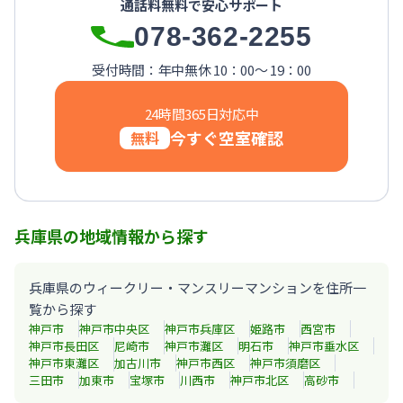
通話料無料で安心サポート
【西宮北口】Sステイ西宮北口第２｜禁煙ルーム・Wi-Fi
078-362-2255
【西宮北口】Sステイ西宮北口第２｜禁煙ルーム・Wi-Fi
【神戸・三宮】Sステイ神戸三宮レガニール｜禁煙ルーム・Wi
受付時間：年中無休 10：00～ 19：00
24時間365日対応中
今すぐ空室確認
無料
兵庫県の地域情報から探す
兵庫県のウィークリー・マンスリーマンションを住所一
覧から探す
神戸市
神戸市中央区
神戸市兵庫区
姫路市
西宮市
神戸市長田区
尼崎市
神戸市灘区
明石市
神戸市垂水区
神戸市東灘区
加古川市
神戸市西区
神戸市須磨区
三田市
加東市
宝塚市
川西市
神戸市北区
高砂市