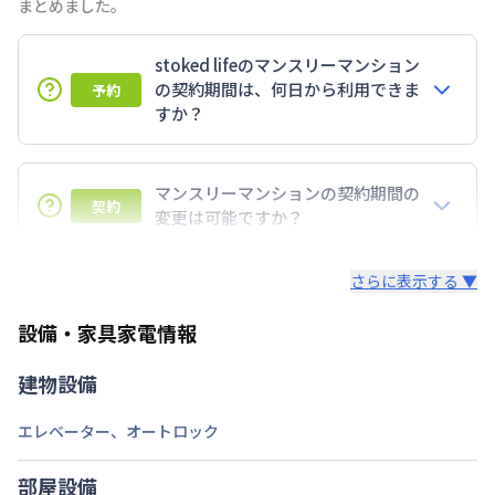
まとめました。
stoked lifeのマンスリーマンション
の契約期間は、何日から利用できま
予約
すか？
7日以上からのご契約期間ですが1ヶ月（30日）以上
のご契約期間の地域もございますのでお気軽にお問い
マンスリーマンションの契約期間の
契約
合わせください。
変更は可能ですか？
延長については、ご利用期間終了後に、すでに別の予
さらに表示する ▼
約が入っていなければ、ご対応可能です。その際、再
契約が必要となりますので、あらかじめご了承くださ
設備・家具家電情報
い。期間の変更がある場合は、できるだけお早めにご
相談ください。
建物設備
エレベーター
、
オートロック
部屋設備