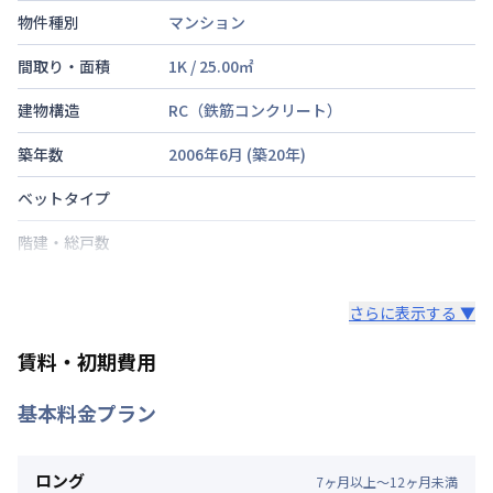
物件種別
マンション
間取り・面積
1K
/
25.00
㎡
建物構造
RC（鉄筋コンクリート）
築年数
2006年6月
(築
20
年)
ベットタイプ
階建・総戸数
鍵の種類
さらに表示する ▼
部屋の向き
賃料・初期費用
禁煙・喫煙
基本料金プラン
東海道本線
神戸駅
徒歩
4
分
交通
神戸高速鉄道東西線
高速神戸駅
徒歩
5
分
神戸市西神山手線
大倉山駅
徒歩
12
分
ロング
7
ヶ
月
以上～
12
ヶ
月
未満