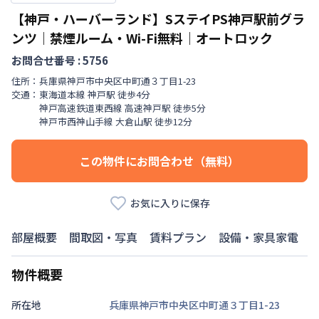
【神戸・ハーバーランド】SステイPS神戸駅前グラ
ンツ｜禁煙ルーム・Wi-Fi無料｜オートロック
お問合せ番号 :
5756
住所：
兵庫県
神戸市中央区
中町通
３丁目
1-23
交通：
東海道本線
神戸駅
徒歩
4
分
神戸高速鉄道東西線
高速神戸駅
徒歩
5
分
神戸市西神山手線
大倉山駅
徒歩
12
分
この物件にお問合わせ（無料）
お気に入りに保存
部屋概要
間取図・写真
賃料プラン
設備・家具家電
物件概要
所在地
兵庫県神戸市中央区中町通３丁目1-23