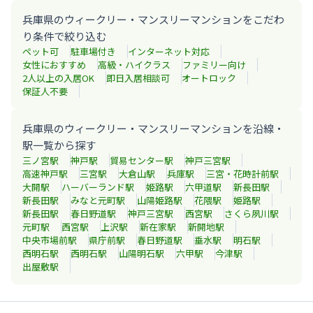
兵庫県のウィークリー・マンスリーマンションをこだわ
り条件で絞り込む
ペット可
駐車場付き
インターネット対応
女性におすすめ
高級・ハイクラス
ファミリー向け
2人以上の入居OK
即日入居相談可
オートロック
保証人不要
兵庫県のウィークリー・マンスリーマンションを沿線・
駅一覧から探す
三ノ宮
駅
神戸
駅
貿易センター
駅
神戸三宮
駅
高速神戸
駅
三宮
駅
大倉山
駅
兵庫
駅
三宮・花時計前
駅
大開
駅
ハーバーランド
駅
姫路
駅
六甲道
駅
新長田
駅
新長田
駅
みなと元町
駅
山陽姫路
駅
花隈
駅
姫路
駅
新長田
駅
春日野道
駅
神戸三宮
駅
西宮
駅
さくら夙川
駅
元町
駅
西宮
駅
上沢
駅
新在家
駅
新開地
駅
中央市場前
駅
県庁前
駅
春日野道
駅
垂水
駅
明石
駅
西明石
駅
西明石
駅
山陽明石
駅
六甲
駅
今津
駅
出屋敷
駅