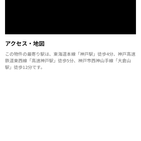
アクセス・地図
この物件の最寄り駅は
、
東海道本線
「
神戸駅
」
徒歩4分
、
神戸高速
鉄道東西線
「
高速神戸駅
」
徒歩5分
、
神戸市西神山手線
「
大倉山
駅
」
徒歩12分
です。