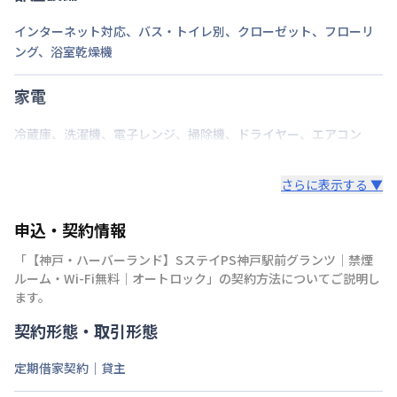
インターネット対応
、
バス・トイレ別
、
クローゼット
、
フローリ
ング
、
浴室乾燥機
家電
冷蔵庫
、
洗濯機
、
電子レンジ
、
掃除機
、
ドライヤー
、
エアコン
さらに表示する ▼
申込・契約情報
「
【神戸・ハーバーランド】SステイPS神戸駅前グランツ｜禁煙
ルーム・Wi-Fi無料｜オートロック
」の契約方法についてご説明し
ます。
契約形態・取引形態
定期借家契約｜貸主