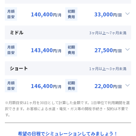
定員
2
名
月額
初期
140,400
33,000
駐車場
なし
円
/月
円
/回
目安
費用
▼
ロング
利用時の料金詳細
次回更新日
情報更新日より14日以内
月額賃料目安詳細料金（30日利用）
ミドル
3
ヶ
月
以上～
7
ヶ
月
未満
賃料：
90,000円/月 (3,000円/日)
情報更新日
2026年7月26日
光熱費：
24,000円/月 (800円/日) (税抜)
月額
初期
143,400
27,500
円
/月
円
/回
清掃料：
目安
25,000円/回 (税抜)
費用
▼
ミドル
利用時の料金詳細
その他費用詳細料金
月額賃料目安詳細料金（30日利用）
管理費
：
24,000円/月 (800円/日)
ショート
1
ヶ
月
以上～
3
ヶ
月
未満
賃料：
93,000円/月 (3,100円/日)
初期費用詳細料金
光熱費：
24,000円/月 (800円/日) (税抜)
契約事務手数料
：
5,000
円/回
（税抜）
月額
初期
146,400
22,000
円
/月
円
/回
清掃料：
目安
20,000円/回 (税抜)
費用
▼
ショート
利用時の料金詳細
その他費用詳細料金
月額賃料目安詳細料金（30日利用）
管理費
※月額目安は1ヶ月を30日として計算した金額です。1日単位で利用期間を選
：
24,000円/月 (800円/日)
択できます。お客様による水道・電気・ガス等の開栓手続き・契約は不要で
賃料：
96,000円/月 (3,200円/日)
初期費用詳細料金
す。
光熱費：
24,000円/月 (800円/日) (税抜)
契約事務手数料
：
5,000
円/回
（税抜）
清掃料：
15,000円/回 (税抜)
その他費用詳細料金
希望の日程でシミュレーションしてみましょう！