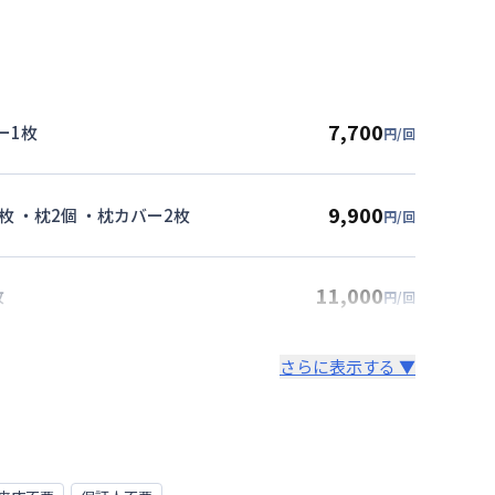
7,700
ー1枚
円/回
9,900
枚 ・枕2個 ・枕カバー2枚
円/回
11,000
枚
円/回
さらに表示する ▼