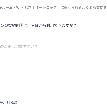
ルーム・Wi-Fi無料｜オートロック」に寄せられるよくある質問
マンションの契約期間は、何日から利用できますか？
0日）以上のご契約期間の地域もございますのでお気軽にお問い
の変更は可能ですか？
でに別の予約が入っていなければ、ご対応可能です。その際、
だけお早めにご相談ください。
ラ
、
駐輪場