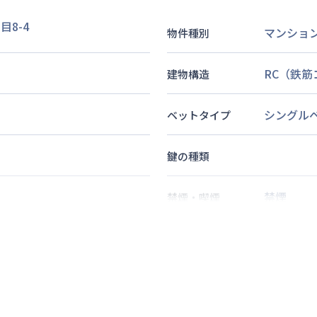
8-4
マンショ
物件種別
RC（鉄
建物構造
シングル
ベットタイプ
鍵の種類
禁煙
禁煙・喫煙
2
名
定員
徒歩
10
分
情報更新日
次回更新日