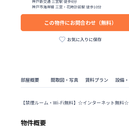
神戸新交通
三宮駅
徒歩
6
分
神戸市海岸線
三宮・花時計前駅
徒歩
10
分
この物件にお問合わせ（無料）
お気に入りに保存
部屋概要
間取図・写真
賃料プラン
設備・
【禁煙ルーム・Wi-Fi無料】☆インターネット無料
物件概要