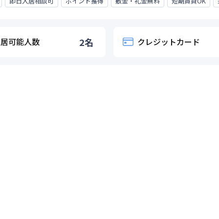
即日入居相談可
ポイント獲得
敷金・礼金無料
短期賃貸OK
入居可能人数
2
名
クレジットカード