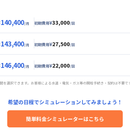
140,400
33,000
¥
¥
初期費用
/回
/月
グ
利用時の料金詳細
目安詳細料金（30日利用）
143,400
27,500
0,000円/月 (3,000円/日)
¥
¥
初期費用
/回
/月
24,000円/月 (800円/日) (税抜)
ル
利用時の料金詳細
目安詳細料金（30日利用）
25,000円/回 (税抜)
146,400
22,000
用詳細料金
3,000円/月 (3,100円/日)
¥
¥
初期費用
/回
/月
24,000円/月 (800円/日)
24,000円/月 (800円/日) (税抜)
ート
利用時の料金詳細
詳細料金
目安詳細料金（30日利用）
20,000円/回 (税抜)
期間を選択できます。お客様による水道・電気・ガス等の開栓手続き・契約は不要で
手数料
：
5,000
円/回
（税抜）
用詳細料金
6,000円/月 (3,200円/日)
24,000円/月 (800円/日)
24,000円/月 (800円/日) (税抜)
詳細料金
15,000円/回 (税抜)
希望の日程でシミュレーションしてみましょう！
手数料
：
5,000
円/回
（税抜）
用詳細料金
24,000円/月 (800円/日)
簡単料金シミュレーターはこちら
詳細料金
手数料
：
5,000
円/回
（税抜）