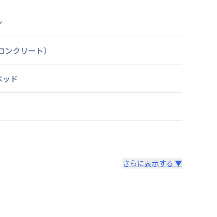
ン
筋コンクリート）
ベッド
さらに表示する ▼
より14日以内