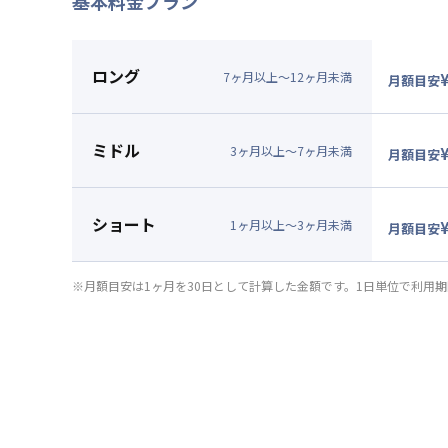
基本料金プラン
2026年7月25日
情報更新日
ロング
7
ヶ
月
以上～
12
ヶ
月
未満
月額目安
▼
ロン
月額賃料
ミドル
賃料：
9
3
ヶ
月
以上～
7
ヶ
月
未満
月額目安
光熱費：
▼
ミド
清掃料：
月額賃料
ショート
その他費
賃料：
9
1
ヶ
月
以上～
3
ヶ
月
未満
月額目安
管理費
：
光熱費：
▼
ショ
初期費用
清掃料：
月額賃料
※月額目安は1ヶ月を30日として計算した金額です。1日単位で利用
契約事務
その他費
賃料：
9
管理費
：
光熱費：
初期費用
清掃料：
契約事務
その他費
管理費
：
初期費用
契約事務