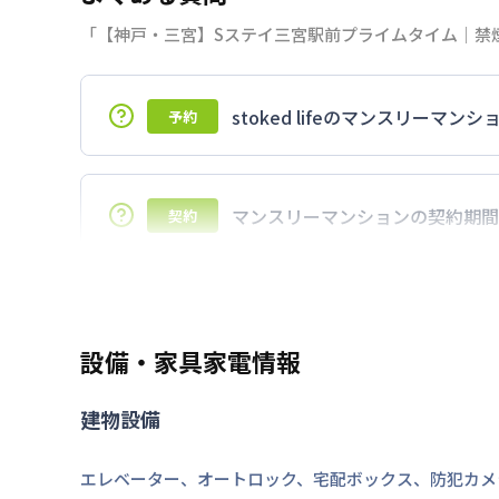
「【神戸・三宮】Sステイ三宮駅前プライムタイム｜禁煙
stoked lifeのマンスリー
予約
7日以上からのご契約期間ですが1ヶ月（3
マンスリーマンションの契約期間
契約
延長については、ご利用期間終了後に、す
ださい。期間の変更がある場合は、できる
設備・家具家電情報
建物設備
エレベーター
、
オートロック
、
宅配ボックス
、
防犯カメ