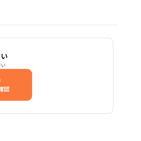
さい
さい
中
確認