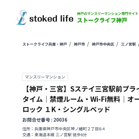
神戸のマンスリーマンション専門サイト
ストークライフ神戸
ストークライフ兵庫・神戸
神戸市
神戸市中央区
三ノ宮駅
マンスリーマンション
【神戸・三宮】Sステイ三宮駅前プラ
タイム｜禁煙ルーム・Wi-Fi無料｜オ
ロック
１K・シングルベッド
お問合せ番号 :
20036
住所：
兵庫県
神戸市中央区
琴ノ緒町
２丁目
8-4
交通：
東海道本線
三ノ宮駅
徒歩
6
分