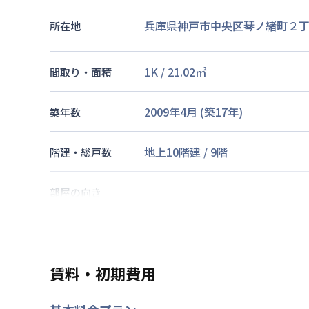
兵庫県神戸市中央区琴ノ緒町２丁目
所在地
1K
/
21.02
㎡
間取り・面積
2009年4月
(築
17
年)
築年数
地上10階建
/
9階
階建・総戸数
部屋の向き
東海道本線
三ノ宮駅
徒歩
6
分
神戸新交通
三宮駅
徒歩
6
分
交通
神戸市海岸線
三宮・花時計前駅
賃料・初期費用
なし
駐車場