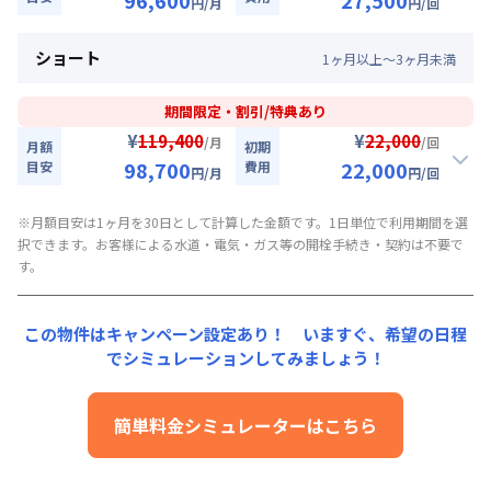
96,600
27,500
対象期間
円
/月
円
/回
94,500
33,000
キャンペーン価格:
月額目安
初期費用
円/月
2026年8月10日
~
2026年9月30日
割引
ショート
円/回
1
ヶ
月
以上～
3
ヶ
月
未満
にてご利用いただけます！
【即割｜9月30日まで入居の方に朗報】全期間賃料30％OFF
お部屋が無くなり次第終了します。
キャンペーン
▼
ロング
利用時の料金詳細
期間限定・割引/特典あり
月額賃料目安詳細料金（30日利用）
入居開始日
2026年8月10日
〜
2026年9月30日
に限り
¥
¥
119,400
22,000
/月
/回
月額
初期
賃料：
63,000円/月 (2,100円/日)
、賃料30%引きキャンペーン（19,800円/月・割引）
98,700
22,000
目安
費用
円
/月
円
/回
光熱費：
24,000円/月 (800円/日) (税抜)
96,600
27,500
キャンペーン価格:
月額目安
初期費用
円/月
清掃料：
25,000円/回 (税抜)
割引
※月額目安は1ヶ月を30日として計算した金額です。1日単位で利用期間を選
円/回
その他費用詳細料金
にてご利用いただけます！
【即割｜9月30日まで入居の方に朗報】全期間賃料30％OFF
択できます。お客様による水道・電気・ガス等の開栓手続き・契約は不要で
管理費
：
24,000円/月 (800円/日)
キャンペーン
す。
▼
ミドル
利用時の料金詳細
初期費用詳細料金
月額賃料目安詳細料金（30日利用）
入居開始日
2026年8月10日
〜
2026年9月30日
に限り
契約事務手数料
：
5,000
円/回
（税抜）
賃料：
66,000円/月 (2,200円/日)
、賃料30%引きキャンペーン（20,700円/月・割引）
この物件はキャンペーン設定あり！ いますぐ、
希望の日程
光熱費：
24,000円/月 (800円/日) (税抜)
でシミュレーションしてみましょう！
98,700
22,000
キャンペーン価格:
月額目安
初期費用
円/月
清掃料：
20,000円/回 (税抜)
円/回
その他費用詳細料金
にてご利用いただけます！
簡単料金シミュレーターはこちら
管理費
：
24,000円/月 (800円/日)
▼
ショート
利用時の料金詳細
初期費用詳細料金
月額賃料目安詳細料金（30日利用）
契約事務手数料
：
5,000
円/回
（税抜）
賃料：
69,000円/月 (2,300円/日)