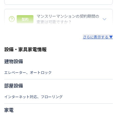
7日以上からのご契約期間ですが1ヶ月（30日）以上
のご契約期間の地域もございますのでお気軽にお問い
マンスリーマンションの契約期間の
契約
合わせください。
変更は可能ですか？
延長については、ご利用期間終了後に、すでに別の予
さらに表示する ▼
約が入っていなければ、ご対応可能です。その際、再
契約が必要となりますので、あらかじめご了承くださ
設備・家具家電情報
い。期間の変更がある場合は、できるだけお早めにご
相談ください。
建物設備
エレベーター
、
オートロック
部屋設備
インターネット対応
、
フローリング
家電