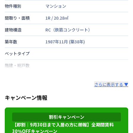
物件種別
マンション
間取り・面積
1R
/
20.28
㎡
建物構造
RC（鉄筋コンクリート）
築年数
1987年11月
(築
38
年)
ベットタイプ
階建・総戸数
鍵の種類
さらに表示する ▼
部屋の向き
キャンペーン情報
禁煙・喫煙
東海道本線
神戸駅
徒歩
5
分
割引キャンペーン
交通
神戸高速鉄道東西線
高速神戸駅
徒歩
3
分
神戸市西神山手線
大倉山駅
徒歩
10
分
【即割｜9月30日まで入居の方に朗報】全期間賃料
30％OFFキャンペーン