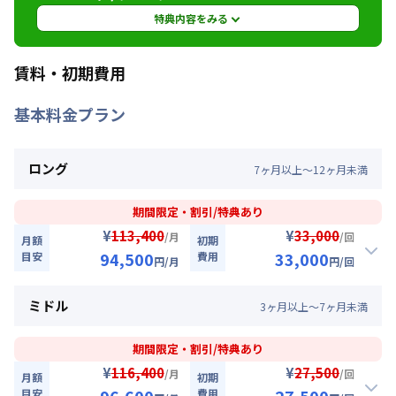
定員
2
名
特典内容をみる
駐車場
なし
特典内容
賃料・初期費用
次回更新日
情報更新日より14日以内
9月30日までに入居されるお客様へ掲載賃料から
基本料金プラン
賃料を30％OFFさせていただきます。※管理費と
情報更新日
2026年7月27日
水道光熱費は割引対象外です。※延長・再契約の
際は賃料の割引適用はなくなります。※他のキャ
ロング
7
ヶ
月
以上～
12
ヶ
月
未満
ンペーンとの併用はできません。掲載サイトによ
りキャンペーンが複数ある場合は一番お安いキャ
ンペーンを適用させていただきます。★ご希望の
期間限定・割引/特典あり
入居日・期間に応じて、他にも賃料半額・初期費
¥
¥
113,400
33,000
/月
/回
月額
初期
用お値引き可能はお部屋もございます。お気軽に
94,500
33,000
目安
費用
円
/月
円
/回
お問い合わせください。
割引
ミドル
3
ヶ
月
以上～
7
ヶ
月
未満
利用条件
【即割｜9月30日まで入居の方に朗報】全期間賃料30％OFF
キャンペーン
2026年9月30日までに入居かつ1ヶ月（30日）以
期間限定・割引/特典あり
上ご利用のお客様
入居開始日
2026年8月10日
〜
2026年9月30日
に限り
¥
¥
116,400
27,500
/月
/回
月額
初期
、賃料30%引きキャンペーン（18,900円/月・割引）
目安
費用