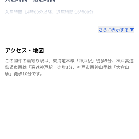
入居時間: 14時00分以降、退居時間:16時00分
さらに表示する ▼
アクセス・地図
この物件の最寄り駅は
、
東海道本線
「
神戸駅
」
徒歩5分
、
神戸高速
鉄道東西線
「
高速神戸駅
」
徒歩3分
、
神戸市西神山手線
「
大倉山
駅
」
徒歩10分
です。