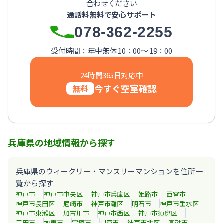
合わせください
【神戸・春日野道】Sステイ三宮東アスヴェル｜禁煙ルーム・W
通話料無料で安心サポート
【西宮北口】Sステイ西宮北口第２｜禁煙ルーム・Wi-Fi
078-362-2255
【西宮北口】Sステイ西宮北口第２｜禁煙ルーム・Wi-Fi
【神戸・三宮】Sステイ神戸三宮レガニール｜禁煙ルーム・Wi
受付時間：年中無休 10：00～ 19：00
24時間365日対応中
今すぐ空室確認
無料
兵庫県の地域情報から探す
兵庫県のウィークリー・マンスリーマンションを住所一
覧から探す
神戸市
神戸市中央区
神戸市兵庫区
姫路市
西宮市
神戸市長田区
尼崎市
神戸市灘区
明石市
神戸市垂水区
神戸市東灘区
加古川市
神戸市西区
神戸市須磨区
三田市
加東市
宝塚市
川西市
神戸市北区
高砂市