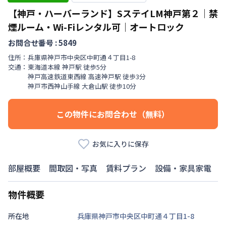
【神戸・ハーバーランド】SステイLM神戸第２｜禁
煙ルーム・Wi-Fiレンタル可｜オートロック
お問合せ番号 :
5849
住所：
兵庫県
神戸市中央区
中町通
４丁目
1-8
交通：
東海道本線
神戸駅
徒歩
5
分
神戸高速鉄道東西線
高速神戸駅
徒歩
3
分
神戸市西神山手線
大倉山駅
徒歩
10
分
この物件にお問合わせ（無料）
お気に入りに保存
部屋概要
間取図・写真
賃料プラン
設備・家具家電
物件概要
所在地
兵庫県神戸市中央区中町通４丁目1-8