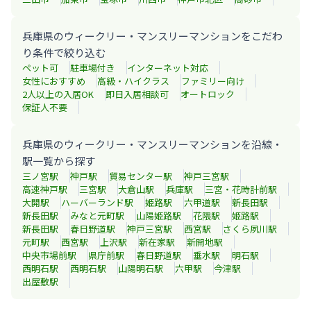
兵庫県のウィークリー・マンスリーマンションをこだわ
り条件で絞り込む
ペット可
駐車場付き
インターネット対応
女性におすすめ
高級・ハイクラス
ファミリー向け
2人以上の入居OK
即日入居相談可
オートロック
保証人不要
兵庫県のウィークリー・マンスリーマンションを沿線・
駅一覧から探す
三ノ宮
駅
神戸
駅
貿易センター
駅
神戸三宮
駅
高速神戸
駅
三宮
駅
大倉山
駅
兵庫
駅
三宮・花時計前
駅
大開
駅
ハーバーランド
駅
姫路
駅
六甲道
駅
新長田
駅
新長田
駅
みなと元町
駅
山陽姫路
駅
花隈
駅
姫路
駅
新長田
駅
春日野道
駅
神戸三宮
駅
西宮
駅
さくら夙川
駅
元町
駅
西宮
駅
上沢
駅
新在家
駅
新開地
駅
中央市場前
駅
県庁前
駅
春日野道
駅
垂水
駅
明石
駅
西明石
駅
西明石
駅
山陽明石
駅
六甲
駅
今津
駅
出屋敷
駅