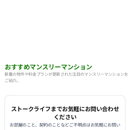
おすすめマンスリーマンション
新着の物件や料金プランが更新された注目のマンスリーマンションを
ご紹介。
【宝塚市・逆瀬川】Sステイ逆瀬川｜禁煙ルーム・Wi-Fi無料
【神戸市中央区・阪急春日野道】Sステイ三宮東フィールOL｜
【灘区・JR六甲道】Sステイ六甲道SOUTH・OL｜禁煙ルーム
ストークライフまでお気軽にお問い合わせ
【東灘区・摂津本山】Sステイ本山サンハイツOL｜禁煙ルー
ください
【東灘区・JR住吉】Sステイ神戸住吉本町OL｜禁煙ルーム・W
お部屋のこと、契約のことなどご不明点はお気軽にお問い
【東灘区・阪神御影】Sステイ御影本町OL｜禁煙ルーム・Wi