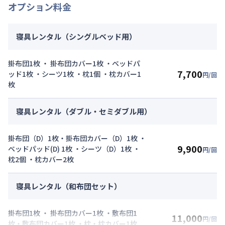
オプション料金
光熱費：
24,000円/月 (800円/日) (税抜)
清掃料：
15,000円/回 (税抜)
その他費用詳細料金
寝具レンタル（シングルベッド用）
管理費
：
24,000円/月 (800円/日)
初期費用詳細料金
掛布団1枚 ・ 掛布団カバー1枚 ・ベッドパ
契約事務手数料
：
5,000
円/回
（税抜）
7,700
ッド1枚 ・シーツ1枚 ・枕1個 ・枕カバー1
円/回
枚
寝具レンタル（ダブル・セミダブル用）
掛布団（D）1枚・掛布団カバー（D）1枚 ・
9,900
ベッドパッド(D) 1枚 ・シーツ（D）1枚 ・
円/回
枕2個 ・枕カバー2枚
寝具レンタル（和布団セット）
掛布団1枚 ・ 掛布団カバー1枚 ・敷布団1
11,000
円/回
枚・敷布団カバー1枚 ・枕・枕カバー1枚