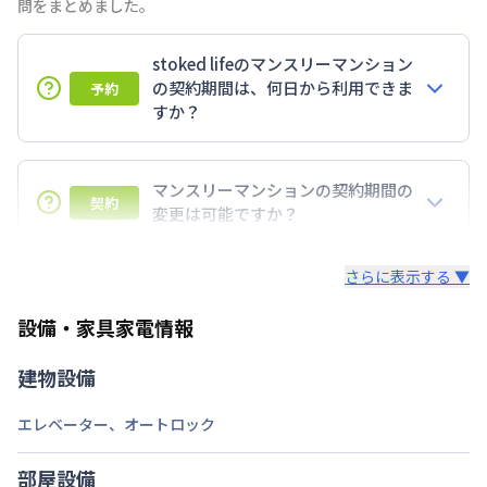
問をまとめました。
stoked lifeのマンスリーマンション
の契約期間は、何日から利用できま
予約
すか？
7日以上からのご契約期間ですが1ヶ月（30日）以上
のご契約期間の地域もございますのでお気軽にお問い
マンスリーマンションの契約期間の
契約
合わせください。
変更は可能ですか？
延長については、ご利用期間終了後に、すでに別の予
さらに表示する ▼
約が入っていなければ、ご対応可能です。その際、再
契約が必要となりますので、あらかじめご了承くださ
設備・家具家電情報
い。期間の変更がある場合は、できるだけお早めにご
相談ください。
建物設備
エレベーター
、
オートロック
部屋設備