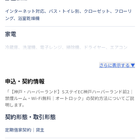
インターネット対応
、
バス・トイレ別
、
クローゼット
、
フローリ
ング
、
浴室乾燥機
家電
冷蔵庫
、
洗濯機
、
電子レンジ
、
掃除機
、
ドライヤー
、
エアコン
さらに表示する ▼
申込・契約情報
「
【神戸・ハーバーランド】SステイEC神戸ハーバーランド前2｜
禁煙ルーム・Wi-Fi無料｜オートロック
」の契約方法についてご説
明します。
契約形態・取引形態
定期借家契約｜貸主