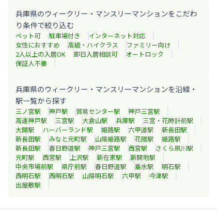
兵庫県のウィークリー・マンスリーマンションをこだわ
り条件で絞り込む
ペット可
駐車場付き
インターネット対応
女性におすすめ
高級・ハイクラス
ファミリー向け
2人以上の入居OK
即日入居相談可
オートロック
保証人不要
兵庫県のウィークリー・マンスリーマンションを沿線・
駅一覧から探す
三ノ宮
駅
神戸
駅
貿易センター
駅
神戸三宮
駅
高速神戸
駅
三宮
駅
大倉山
駅
兵庫
駅
三宮・花時計前
駅
大開
駅
ハーバーランド
駅
姫路
駅
六甲道
駅
新長田
駅
新長田
駅
みなと元町
駅
山陽姫路
駅
花隈
駅
姫路
駅
新長田
駅
春日野道
駅
神戸三宮
駅
西宮
駅
さくら夙川
駅
元町
駅
西宮
駅
上沢
駅
新在家
駅
新開地
駅
中央市場前
駅
県庁前
駅
春日野道
駅
垂水
駅
明石
駅
西明石
駅
西明石
駅
山陽明石
駅
六甲
駅
今津
駅
出屋敷
駅