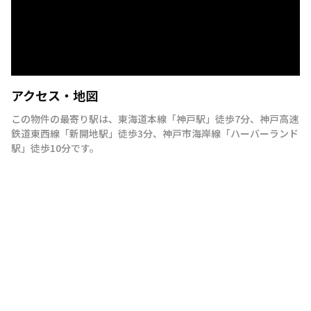
アクセス・地図
この物件の最寄り駅は
、
東海道本線
「
神戸駅
」
徒歩7分
、
神戸高速
鉄道東西線
「
新開地駅
」
徒歩3分
、
神戸市海岸線
「
ハーバーランド
駅
」
徒歩10分
です。