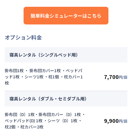
管理費
：
24,000円/月 (800円/日)
初期費用詳細料金
簡単料金シミュレーターはこちら
契約事務手数料
：
5,000
円/回
（税抜）
オプション料金
寝具レンタル（シングルベッド用）
掛布団1枚 ・ 掛布団カバー1枚 ・ベッドパ
7,700
ッド1枚 ・シーツ1枚 ・枕1個 ・枕カバー1
円/回
枚
寝具レンタル（ダブル・セミダブル用）
掛布団（D）1枚・掛布団カバー（D）1枚 ・
9,900
ベッドパッド(D) 1枚 ・シーツ（D）1枚 ・
円/回
枕2個 ・枕カバー2枚