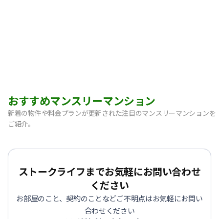
おすすめマンスリーマンション
新着の物件や料金プランが更新された注目のマンスリーマンションを
ご紹介。
【神戸市中央区・阪急春日野道】Sステイ三宮東フィールOL｜
【灘区・JR六甲道】Sステイ六甲道SOUTH・OL｜禁煙ルーム
【東灘区・摂津本山】Sステイ本山サンハイツOL｜禁煙ルー
ストークライフまでお気軽にお問い合わせ
【東灘区・JR住吉】Sステイ神戸住吉本町OL｜禁煙ルーム・W
ください
【東灘区・阪神御影】Sステイ御影本町OL｜禁煙ルーム・Wi
お部屋のこと、契約のことなどご不明点はお気軽にお問い
【神戸・春日野道】Sステイ三宮東アスヴェル｜禁煙ルーム・W
合わせください
【宝塚市・逆瀬川】Sステイ逆瀬川｜禁煙ルーム・Wi-Fi無料