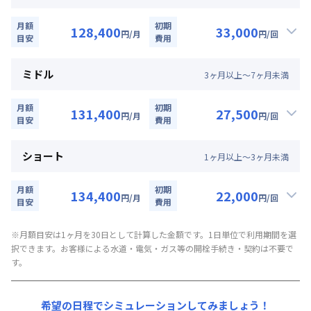
定員
2
名
月額
初期
128,400
33,000
駐車場
なし
円
/月
円
/回
目安
費用
▼
ロング
利用時の料金詳細
次回更新日
情報更新日より14日以内
月額賃料目安詳細料金（30日利用）
ミドル
3
ヶ
月
以上～
7
ヶ
月
未満
賃料：
78,000円/月 (2,600円/日)
情報更新日
2026年7月24日
光熱費：
24,000円/月 (800円/日) (税抜)
月額
初期
131,400
27,500
円
/月
円
/回
清掃料：
目安
25,000円/回 (税抜)
費用
▼
ミドル
利用時の料金詳細
その他費用詳細料金
月額賃料目安詳細料金（30日利用）
管理費
：
24,000円/月 (800円/日)
ショート
1
ヶ
月
以上～
3
ヶ
月
未満
賃料：
81,000円/月 (2,700円/日)
初期費用詳細料金
光熱費：
24,000円/月 (800円/日) (税抜)
契約事務手数料
：
5,000
円/回
（税抜）
月額
初期
134,400
22,000
円
/月
円
/回
清掃料：
目安
20,000円/回 (税抜)
費用
▼
ショート
利用時の料金詳細
その他費用詳細料金
月額賃料目安詳細料金（30日利用）
管理費
※月額目安は1ヶ月を30日として計算した金額です。1日単位で利用期間を選
：
24,000円/月 (800円/日)
択できます。お客様による水道・電気・ガス等の開栓手続き・契約は不要で
賃料：
84,000円/月 (2,800円/日)
初期費用詳細料金
す。
光熱費：
24,000円/月 (800円/日) (税抜)
契約事務手数料
：
5,000
円/回
（税抜）
清掃料：
15,000円/回 (税抜)
その他費用詳細料金
希望の日程でシミュレーションしてみましょう！