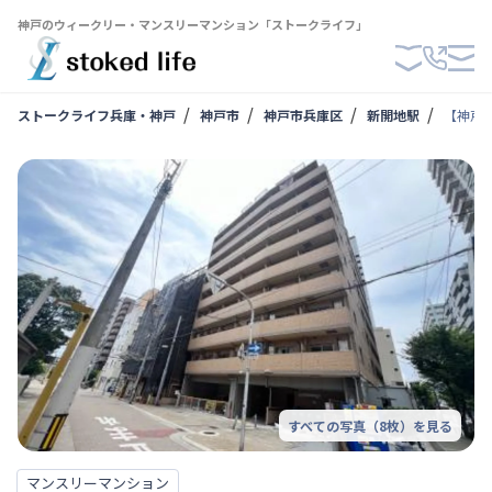
神戸のウィークリー・マンスリーマンション「ストークライフ」
ストークライフ兵庫・神戸
神戸市
神戸市兵庫区
新開地駅
【神戸・
すべての写真（
8
枚）を見る
マンスリーマンション