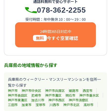
通話料無料で安心サポート
【西宮北口】Sステイ西宮北口第２｜禁煙ルーム・Wi-Fi
078-362-2255
【西宮北口】Sステイ西宮北口第２｜禁煙ルーム・Wi-Fi
【神戸・三宮】Sステイ神戸三宮レガニール｜禁煙ルーム・Wi
受付時間：年中無休 10：00～ 19：00
24時間365日対応中
今すぐ空室確認
無料
兵庫県の地域情報から探す
兵庫県のウィークリー・マンスリーマンションを住所一
覧から探す
神戸市
神戸市中央区
神戸市兵庫区
姫路市
西宮市
神戸市長田区
尼崎市
神戸市灘区
明石市
神戸市垂水区
神戸市東灘区
加古川市
神戸市西区
神戸市須磨区
三田市
加東市
宝塚市
川西市
神戸市北区
高砂市