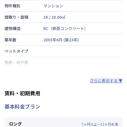
物件種別
マンション
間取り・面積
1K
/
20.00
㎡
建物構造
RC（鉄筋コンクリート）
築年数
2003年6月
(築
23
年)
ベットタイプ
階建・総戸数
鍵の種類
さらに表示する ▼
部屋の向き
賃料・初期費用
禁煙・喫煙
基本料金プラン
東海道本線
神戸駅
徒歩
7
分
交通
神戸高速鉄道東西線
新開地駅
徒歩
3
分
神戸市海岸線
ハーバーランド駅
徒歩
10
分
ロング
7
ヶ
月
以上～
12
ヶ
月
未満