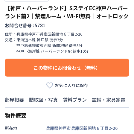
【神戸・ハーバーランド】SステイEC神戸ハーバー
ランド前2｜禁煙ルーム・Wi-Fi無料｜オートロック
お問合せ番号 :
5781
住所：
兵庫県
神戸市兵庫区
新開地
６丁目
2-26
交通：
東海道本線
神戸駅
徒歩
7
分
神戸高速鉄道東西線
新開地駅
徒歩
3
分
神戸市海岸線
ハーバーランド駅
徒歩
10
分
この物件にお問合わせ（無料）
お気に入りに保存
部屋概要
間取図・写真
賃料プラン
設備・家具家電
物件概要
所在地
兵庫県神戸市兵庫区新開地６丁目2-26