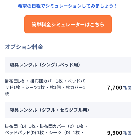
その他費用詳細料金
希望の日程でシミュレーションしてみましょう！
管理費
：
24,000円/月 (800円/日)
初期費用詳細料金
簡単料金シミュレーターはこちら
契約事務手数料
：
5,000
円/回
（税抜）
オプション料金
寝具レンタル（シングルベッド用）
掛布団1枚 ・ 掛布団カバー1枚 ・ベッドパ
7,700
ッド1枚 ・シーツ1枚 ・枕1個 ・枕カバー1
円/回
枚
寝具レンタル（ダブル・セミダブル用）
掛布団（D）1枚・掛布団カバー（D）1枚 ・
9,900
ベッドパッド(D) 1枚 ・シーツ（D）1枚 ・
円/回