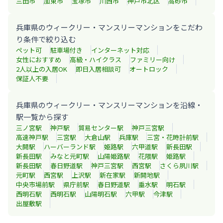
三田市
加東市
宝塚市
川西市
神戸市北区
高砂市
兵庫県のウィークリー・マンスリーマンションをこだわ
り条件で絞り込む
ペット可
駐車場付き
インターネット対応
女性におすすめ
高級・ハイクラス
ファミリー向け
2人以上の入居OK
即日入居相談可
オートロック
保証人不要
兵庫県のウィークリー・マンスリーマンションを沿線・
駅一覧から探す
三ノ宮
駅
神戸
駅
貿易センター
駅
神戸三宮
駅
高速神戸
駅
三宮
駅
大倉山
駅
兵庫
駅
三宮・花時計前
駅
大開
駅
ハーバーランド
駅
姫路
駅
六甲道
駅
新長田
駅
新長田
駅
みなと元町
駅
山陽姫路
駅
花隈
駅
姫路
駅
新長田
駅
春日野道
駅
神戸三宮
駅
西宮
駅
さくら夙川
駅
元町
駅
西宮
駅
上沢
駅
新在家
駅
新開地
駅
中央市場前
駅
県庁前
駅
春日野道
駅
垂水
駅
明石
駅
西明石
駅
西明石
駅
山陽明石
駅
六甲
駅
今津
駅
出屋敷
駅