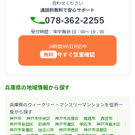
合わせください
【宝塚市・逆瀬川】Sステイ逆瀬川｜禁煙ルーム・Wi-Fi無料
通話料無料で安心サポート
【西宮北口】Sステイ西宮北口第２｜禁煙ルーム・Wi-Fi
078-362-2255
【西宮北口】Sステイ西宮北口第２｜禁煙ルーム・Wi-Fi
【神戸・三宮】Sステイ神戸三宮レガニール｜禁煙ルーム・Wi
受付時間：年中無休 10：00～ 19：00
24時間365日対応中
今すぐ空室確認
無料
兵庫県の地域情報から探す
兵庫県のウィークリー・マンスリーマンションを住所一
覧から探す
神戸市
神戸市中央区
神戸市兵庫区
姫路市
西宮市
神戸市長田区
尼崎市
神戸市灘区
明石市
神戸市垂水区
神戸市東灘区
加古川市
神戸市西区
神戸市須磨区