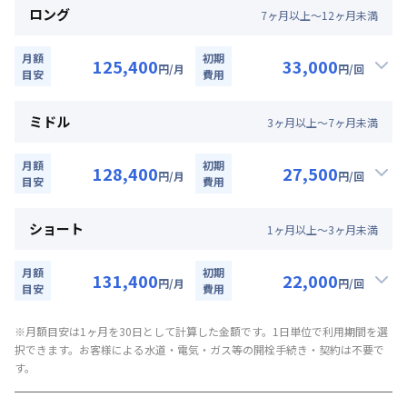
ロング
7
ヶ
月
以上～
12
ヶ
月
未満
定員
2
名
月額
初期
125,400
33,000
駐車場
なし
円
/月
円
/回
目安
費用
▼
ロング
利用時の料金詳細
次回更新日
情報更新日より14日以内
月額賃料目安詳細料金（30日利用）
ミドル
3
ヶ
月
以上～
7
ヶ
月
未満
賃料：
75,000円/月 (2,500円/日)
情報更新日
2026年7月23日
光熱費：
24,000円/月 (800円/日) (税抜)
月額
初期
128,400
27,500
円
/月
円
/回
清掃料：
目安
25,000円/回 (税抜)
費用
▼
ミドル
利用時の料金詳細
その他費用詳細料金
月額賃料目安詳細料金（30日利用）
管理費
：
24,000円/月 (800円/日)
ショート
1
ヶ
月
以上～
3
ヶ
月
未満
賃料：
78,000円/月 (2,600円/日)
初期費用詳細料金
光熱費：
24,000円/月 (800円/日) (税抜)
契約事務手数料
：
5,000
円/回
（税抜）
月額
初期
131,400
22,000
円
/月
円
/回
清掃料：
目安
20,000円/回 (税抜)
費用
▼
ショート
利用時の料金詳細
その他費用詳細料金
月額賃料目安詳細料金（30日利用）
管理費
※月額目安は1ヶ月を30日として計算した金額です。1日単位で利用期間を選
：
24,000円/月 (800円/日)
択できます。お客様による水道・電気・ガス等の開栓手続き・契約は不要で
賃料：
81,000円/月 (2,700円/日)
初期費用詳細料金
す。
光熱費：
24,000円/月 (800円/日) (税抜)
契約事務手数料
：
5,000
円/回
（税抜）
清掃料：
15,000円/回 (税抜)