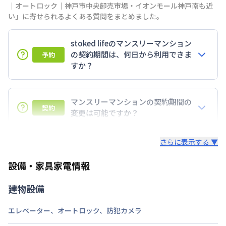
｜オートロック｜神戸市中央卸売市場・イオンモール神戸南も近
い」に寄せられるよくある質問をまとめました。
stoked lifeのマンスリーマンション
の契約期間は、何日から利用できま
予約
すか？
7日以上からのご契約期間ですが1ヶ月（30日）以上
のご契約期間の地域もございますのでお気軽にお問い
マンスリーマンションの契約期間の
契約
合わせください。
変更は可能ですか？
延長については、ご利用期間終了後に、すでに別の予
さらに表示する ▼
約が入っていなければ、ご対応可能です。その際、再
契約が必要となりますので、あらかじめご了承くださ
設備・家具家電情報
い。期間の変更がある場合は、できるだけお早めにご
相談ください。
建物設備
エレベーター
、
オートロック
、
防犯カメラ