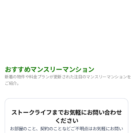
おすすめマンスリーマンション
新着の物件や料金プランが更新された注目のマンスリーマンションを
ご紹介。
【神戸市中央区・阪急春日野道】Sステイ三宮東フィールOL｜
【灘区・JR六甲道】Sステイ六甲道SOUTH・OL｜禁煙ルーム
【東灘区・摂津本山】Sステイ本山サンハイツOL｜禁煙ルー
ストークライフまでお気軽にお問い合わせ
【東灘区・JR住吉】Sステイ神戸住吉本町OL｜禁煙ルーム・W
ください
【東灘区・阪神御影】Sステイ御影本町OL｜禁煙ルーム・Wi
お部屋のこと、契約のことなどご不明点はお気軽にお問い
【神戸・春日野道】Sステイ三宮東アスヴェル｜禁煙ルーム・W