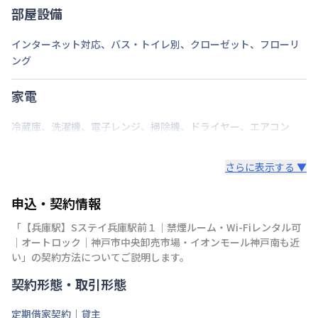
部屋設備
インターネット対応
、
バス・トイレ別
、
クローゼット
、
フローリ
ング
家電
冷蔵庫
、
洗濯機
、
電子レンジ
、
掃除機
、
ドライヤー
、
エアコン
さらに表示する ▼
申込・契約情報
「
【兵庫駅】Sステイ兵庫駅前１｜禁煙ルーム・Wi-Fiレンタル可
｜オートロック｜神戸市中央卸売市場・イオンモール神戸南も近
い
」の契約方法についてご説明します。
契約形態・取引形態
定期借家契約｜貸主