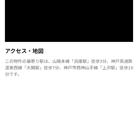
アクセス・地図
この物件の最寄り駅は
、
山陽本線
「
兵庫駅
」
徒歩3分
、
神戸高速鉄
道東西線
「
大開駅
」
徒歩7分
、
神戸市西神山手線
「
上沢駅
」
徒歩10
分
です。