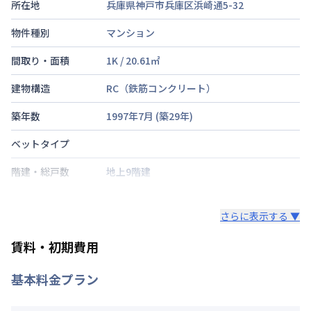
所在地
兵庫県神戸市兵庫区浜崎通5-32
物件種別
マンション
間取り・面積
1K
/
20.61
㎡
建物構造
RC（鉄筋コンクリート）
築年数
1997年7月
(築
29
年)
ベットタイプ
階建・総戸数
地上9階建
鍵の種類
さらに表示する ▼
部屋の向き
賃料・初期費用
禁煙・喫煙
基本料金プラン
山陽本線
兵庫駅
徒歩
3
分
交通
神戸高速鉄道東西線
大開駅
徒歩
7
分
神戸市西神山手線
上沢駅
徒歩
10
分