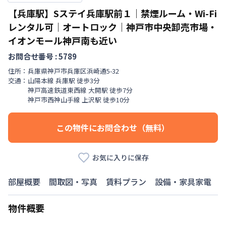
【兵庫駅】Sステイ兵庫駅前１｜禁煙ルーム・Wi-Fi
レンタル可｜オートロック｜神戸市中央卸売市場・
イオンモール神戸南も近い
お問合せ番号 :
5789
住所：
兵庫県
神戸市兵庫区
浜崎通
5-32
交通：
山陽本線
兵庫駅
徒歩
3
分
神戸高速鉄道東西線
大開駅
徒歩
7
分
神戸市西神山手線
上沢駅
徒歩
10
分
この物件にお問合わせ（無料）
お気に入りに保存
部屋概要
間取図・写真
賃料プラン
設備・家具家電
物件概要