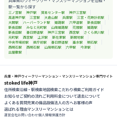
兵庫県のウィークリー・マンスリーマンションを沿線・
駅一覧から探す
三ノ宮
駅
神戸
駅
貿易センター
駅
神戸三宮
駅
高速神戸
駅
三宮
駅
大倉山
駅
兵庫
駅
三宮・花時計前
駅
大開
駅
ハーバーランド
駅
姫路
駅
六甲道
駅
新長田
駅
新長田
駅
みなと元町
駅
山陽姫路
駅
花隈
駅
姫路
駅
新長田
駅
春日野道
駅
神戸三宮
駅
西宮
駅
さくら夙川
駅
元町
駅
西宮
駅
上沢
駅
新在家
駅
新開地
駅
中央市場前
駅
県庁前
駅
春日野道
駅
垂水
駅
明石
駅
西明石
駅
西明石
駅
山陽明石
駅
六甲
駅
今津
駅
出屋敷
駅
兵庫・神戸ウィークリーマンション・マンスリーマンション専門サイト
stoked life神戸
住所検索
沿線・駅検索
地図検索
こだわり検索
ご利用ガイド
お知らせ
ご契約の流れ
ご利用料金について
退去について
よくある質問
充実の備品設備
法人の方へ
お客様の声
選ばれる理由
マンスリーマンションとは
運営会社
お問い合わせ
個人情報保護方針