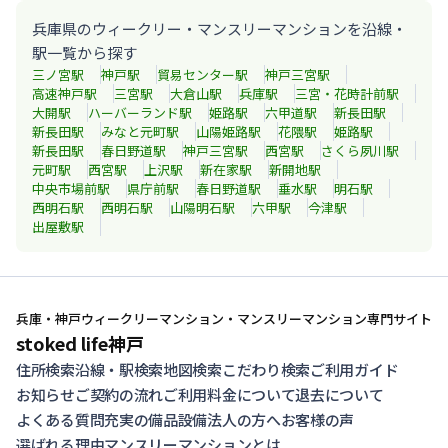
兵庫県のウィークリー・マンスリーマンションを沿線・
駅一覧から探す
三ノ宮
駅
神戸
駅
貿易センター
駅
神戸三宮
駅
高速神戸
駅
三宮
駅
大倉山
駅
兵庫
駅
三宮・花時計前
駅
大開
駅
ハーバーランド
駅
姫路
駅
六甲道
駅
新長田
駅
新長田
駅
みなと元町
駅
山陽姫路
駅
花隈
駅
姫路
駅
新長田
駅
春日野道
駅
神戸三宮
駅
西宮
駅
さくら夙川
駅
元町
駅
西宮
駅
上沢
駅
新在家
駅
新開地
駅
中央市場前
駅
県庁前
駅
春日野道
駅
垂水
駅
明石
駅
西明石
駅
西明石
駅
山陽明石
駅
六甲
駅
今津
駅
出屋敷
駅
兵庫・神戸ウィークリーマンション・マンスリーマンション専門サイト
stoked life神戸
住所検索
沿線・駅検索
地図検索
こだわり検索
ご利用ガイド
お知らせ
ご契約の流れ
ご利用料金について
退去について
よくある質問
充実の備品設備
法人の方へ
お客様の声
選ばれる理由
マンスリーマンションとは