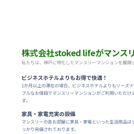
【神戸市中央区・阪急春日野道】Sステイ三宮東フィー
【灘区・JR六甲道】Sステイ六甲道SOUTH・OL｜禁
【東灘区・摂津本山】Sステイ本山サンハイツOL｜禁
【東灘区・JR住吉】Sステイ神戸住吉本町OL｜禁煙ル
【東灘区・阪神御影】Sステイ御影本町OL｜禁煙ルー
【神戸・春日野道】Sステイ三宮東アスヴェル｜禁煙ル
【宝塚市・逆瀬川】Sステイ逆瀬川｜禁煙ルーム・Wi-
株式会社stoked lifeが
【西宮北口】Sステイ西宮北口第２｜禁煙ルーム・W
【西宮北口】Sステイ西宮北口第２｜禁煙ルーム・W
私たちは、神戸に特化したマンスリーマンションを展開
【神戸・三宮】Sステイ神戸三宮レガニール｜禁煙ルー
ビジネスホテルよりもお得で快適！
1か月以上の滞在の場合、ビジネスホテルよりもリーズナ
ブルなお値段でマンスリーマンションがご利用いただけ
す。
家具・家電充実の設備
マンスリーの各お部屋に家具・家電といった生活用品は
っかり完備されております。