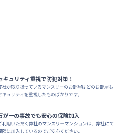
大学徒歩圏内
セキュリティ重視で防犯対策！
弊社が取り扱っているマンスリーのお部屋はどのお部屋も
セキュリティを重視したものばかりです。
万が一の事故でも安心
の保険加入
ご利用いただく弊社のマンスリーマンションは、弊社にて
保険に加入しているのでご安心ください。