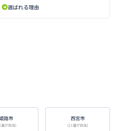
選ばれる理由
ドも近い
姫路市
西宮市
11室が該当)
(11室が該当)