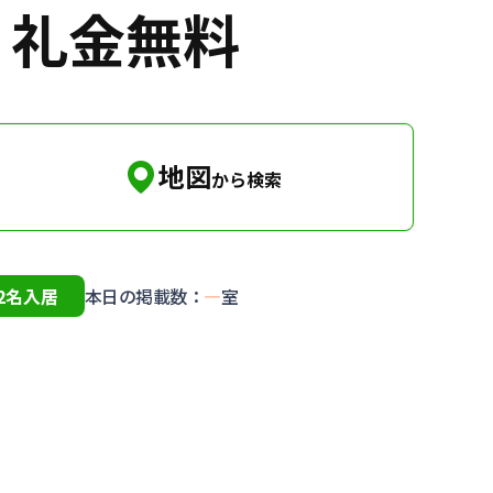
・礼金無料
地図
から検索
2名入居
本日の掲載数：
—
室