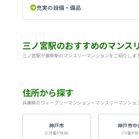
充実の設備・備品
三ノ宮駅のおすすめのマンス
三ノ宮駅が最寄駅のマンスリーマンションをご紹介しま
【神戸・三宮】Sステイ神戸三宮レガニール｜禁煙ルー
【三宮・花時計前】SステイEL神戸三宮磯上通｜禁煙
【神戸・三宮】Sステイ神戸三宮ジアコスモ｜禁煙ルー
住所から探す
【神戸・三宮】Sステイ三宮ソレイユ｜Wi-Fi無料
【三宮・花時計前】Sステイ三宮駅前ルシール｜禁煙ル
兵庫県のウィークリーマンション・マンスリーマンショ
【三宮東・春日野道】Sステイ神戸三宮ラシュレ｜１L
【神戸・三宮】Sステイ三宮駅前７｜禁煙ルーム・Wi
【三宮・貿易センター】Sステイ三宮貿易センター前2
神戸市
神戸市中
(128室が該当)
(70室が該