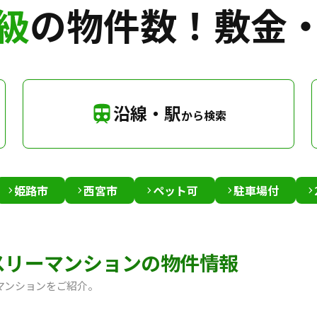
級
の物件数！
敷金
沿線・駅
から検索
姫路市
西宮市
ペット可
駐車場付
スリーマンションの物件情報
マンションをご紹介。