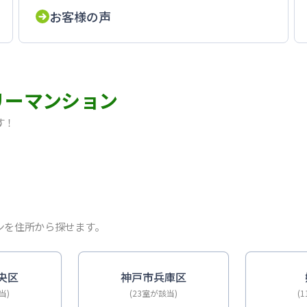
お客様の声
リーマンション
す！
ム・Wi-Fi無料｜オートロック
ルーム・Wi-Fi無料｜オートロック
ム・Wi-Fi無料｜オートロック
・禁煙・オール電化｜出張・単身赴任に
ーム・Wi-Fi無料｜オートロック
ンを住所から探せます。
DKタイプ｜禁煙ルーム・Wi-Fi無料｜オートロック
-Fiレンタル可｜オートロック
｜禁煙ルーム・Wi-Fi無料｜オートロック｜ポートアイラン
央区
神戸市兵庫区
当)
(23室が該当)
(