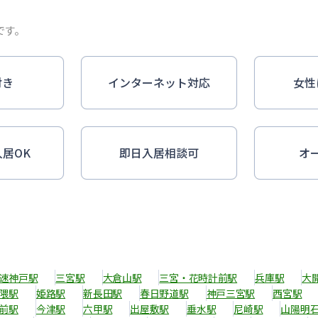
です。
付き
インターネット対応
女性
入居OK
即日入居相談可
オ
速神戸駅
三宮駅
大倉山駅
三宮・花時計前駅
兵庫駅
大
隈駅
姫路駅
新長田駅
春日野道駅
神戸三宮駅
西宮駅
前駅
今津駅
六甲駅
出屋敷駅
垂水駅
尼崎駅
山陽明