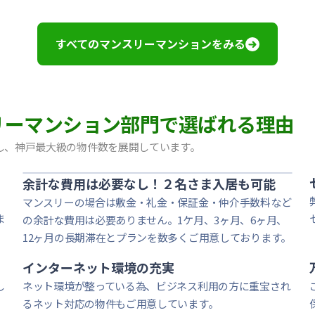
ルOL｜禁煙ルーム・Wi-Fiレンタル可（有料）
煙ルーム・Wi-Fiレンタル可（有料）
煙ルーム・Wi-Fiレンタル可（有料）｜神戸大学・甲南女子
すべてのマンスリーマンションをみる
ーム・Wi-Fiレンタル可（有料）
ム・Wi-Fiレンタル可（有料）
ーム・Wi-Fi無料｜オートロック
Fi無料
マンスリーマンション部門で選ばれる理由
i-Fiレンタル可｜オートロック｜西宮ガーデンズすぐ近く
i-Fiレンタル可｜オートロック｜西宮ガーデンズすぐ近く
し、神戸最大級の物件数を展開しています。
ム・Wi-Fi無料｜オートロック
余計な費用は必要なし！２名さま入居も可能
マンスリーの場合は敷金・礼金・保証金・仲介手数料など
ま
の余計な費用は必要ありません。1ケ月、3ヶ月、6ヶ月、
12ヶ月の長期滞在とプランを数多くご用意しております。
インターネット環境の充実
し
ネット環境が整っている為、ビジネス利用の方に重宝され
るネット対応の物件もご用意しています。