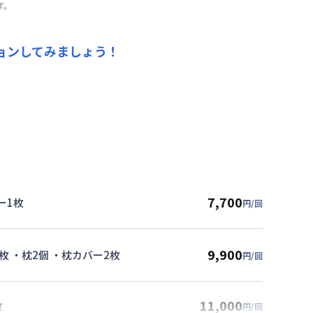
す。
ョンしてみましょう！
7,700
ー1枚
円/回
9,900
枚 ・枕2個 ・枕カバー2枚
円/回
11,000
枚
円/回