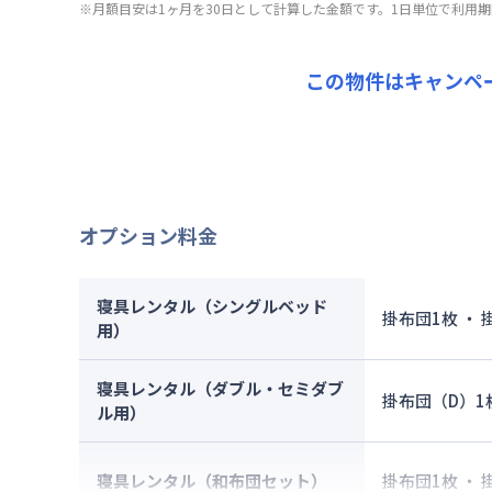
※月額目安は1ヶ月を30日として計算した金額です。1日単位で利用
契約事務
その他費
賃料：
8
管理費
：
光熱費：
初期費用
清掃料：
この物件はキャンペ
契約事務
その他費
管理費
：
初期費用
契約事務
オプション料金
寝具レンタル（シングルベッド
掛布団1枚 ・
用）
寝具レンタル（ダブル・セミダブ
掛布団（D）1
ル用）
寝具レンタル（和布団セット）
掛布団1枚 ・