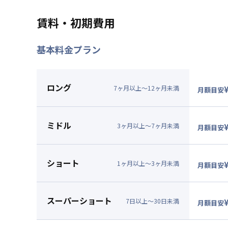
最長120日間、賃料を表示賃料
特典内容
対象外です。※121日目以
賃料・初期費用
きません。★ご希望の入居日
基本料金プラン
利用条件
2026年9月30日までに入
対象期間
2026年8月8日
~
2026年9月3
ロング
7
ヶ
月
以上～
12
ヶ
月
未満
月額目安
お部屋が無くなり次第終了します。
▼
ロン
月額賃料
ミドル
賃料：
7
3
ヶ
月
以上～
7
ヶ
月
未満
月額目安
光熱費：
▼
ミド
清掃料：
月額賃料
ショート
その他費
賃料：
7
1
ヶ
月
以上～
3
ヶ
月
未満
月額目安
管理費
：
光熱費：
▼
ショ
初期費用
清掃料：
月額賃料
契約事務
スーパーショート
その他費
賃料：
8
7
日
以上～
30
日
未満
月額目安
管理費
：
光熱費：
▼
スー
初期費用
清掃料：
月額賃料