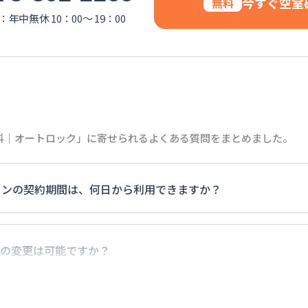
今すぐ空室
無料
年中無休 10：00～ 19：00
i無料｜オートロック」に寄せられるよくある質問をまとめました。
マンションの契約期間は、何日から利用できますか？
0日）以上のご契約期間の地域もございますのでお気軽にお問い
の変更は可能ですか？
でに別の予約が入っていなければ、ご対応可能です。その際、
だけお早めにご相談ください。