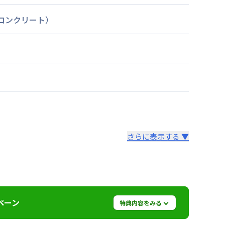
筋コンクリート）
さらに表示する ▼
より14日以内
ペーン
特典内容をみる