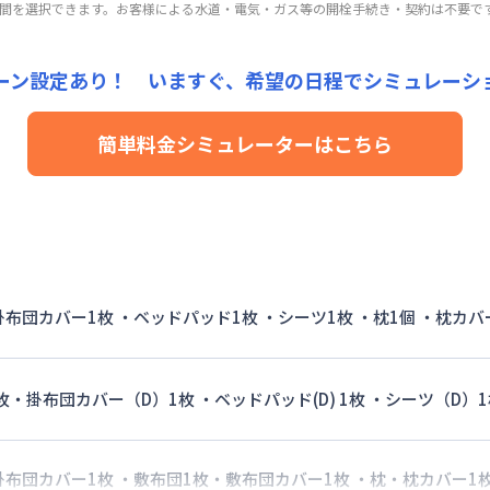
期間を選択できます。お客様による水道・電気・ガス等の開栓手続き・契約は不要で
手数料
：
5,000
円/回
（税抜）
用詳細料金
1,000円/月 (2,700円/日) (税抜)
24,000円/月 (800円/日)
24,000円/月 (800円/日) (税抜)
詳細料金
15,000円/回 (税抜)
ーン設定あり！ いますぐ、
希望の日程でシミュレーシ
手数料
：
5,000
円/回
（税抜）
用詳細料金
24,000円/月 (800円/日)
簡単料金シミュレーターはこちら
詳細料金
手数料
：
5,000
円/回
（税抜）
 掛布団カバー1枚 ・ベッドパッド1枚 ・シーツ1枚 ・枕1個 ・枕カバ
枚・掛布団カバー（D）1枚 ・ベッドパッド(D) 1枚 ・シーツ（D）1
 掛布団カバー1枚 ・敷布団1枚・敷布団カバー1枚 ・枕・枕カバー1