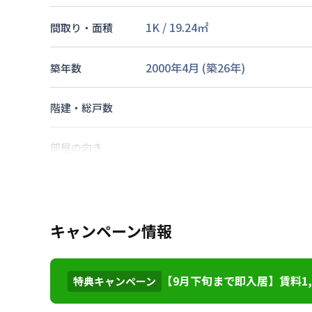
1K
/
19.24
㎡
間取り・面積
2000年4月
(築
26
年)
築年数
階建・総戸数
部屋の向き
山陽電気鉄道本線
山陽姫路駅
徒
交通
キャンペーン情報
なし
駐車場
2026年7月26日
情報更新日
【9月下旬まで即入居】賃料1,
特典キャンペーン