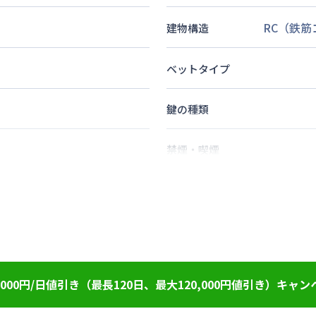
RC（鉄
建物構造
ベットタイプ
鍵の種類
禁煙・喫煙
歩
10
分
2
名
定員
情報更新日
次回更新日
000円/日値引き（最長120日、最大120,000円値引き）キャン