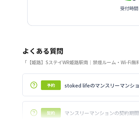
受付時間：
よくある質問
「【姫路】SステイWR姫路駅南｜禁煙ルーム・Wi-F
stoked lifeのマンスリー
予約
7日以上からのご契約期間ですが1ヶ月（3
マンスリーマンションの契約期間
契約
延長については、ご利用期間終了後に、す
ださい。期間の変更がある場合は、できる