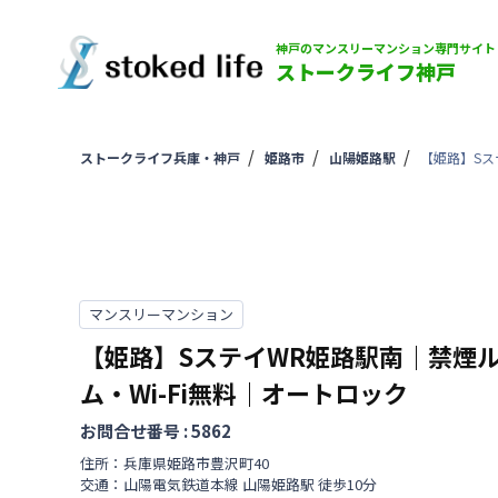
神戸のマンスリーマンション専門サイト
ストークライフ神戸
ストークライフ兵庫・神戸
姫路市
山陽姫路駅
【姫路】Sス
マンスリーマンション
【姫路】SステイWR姫路駅南｜禁煙
ム・Wi-Fi無料｜オートロック
お問合せ番号 :
5862
住所：
兵庫県
姫路市
豊沢町
40
交通：
山陽電気鉄道本線
山陽姫路駅
徒歩
10
分