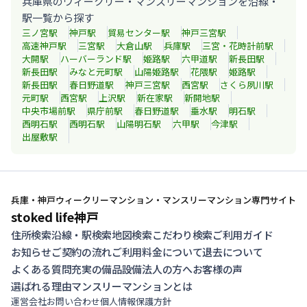
兵庫県のウィークリー・マンスリーマンションを沿線・
駅一覧から探す
三ノ宮
駅
神戸
駅
貿易センター
駅
神戸三宮
駅
高速神戸
駅
三宮
駅
大倉山
駅
兵庫
駅
三宮・花時計前
駅
大開
駅
ハーバーランド
駅
姫路
駅
六甲道
駅
新長田
駅
新長田
駅
みなと元町
駅
山陽姫路
駅
花隈
駅
姫路
駅
新長田
駅
春日野道
駅
神戸三宮
駅
西宮
駅
さくら夙川
駅
元町
駅
西宮
駅
上沢
駅
新在家
駅
新開地
駅
中央市場前
駅
県庁前
駅
春日野道
駅
垂水
駅
明石
駅
西明石
駅
西明石
駅
山陽明石
駅
六甲
駅
今津
駅
出屋敷
駅
兵庫・神戸ウィークリーマンション・マンスリーマンション専門サイト
stoked life神戸
住所検索
沿線・駅検索
地図検索
こだわり検索
ご利用ガイド
お知らせ
ご契約の流れ
ご利用料金について
退去について
よくある質問
充実の備品設備
法人の方へ
お客様の声
選ばれる理由
マンスリーマンションとは
運営会社
お問い合わせ
個人情報保護方針