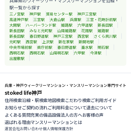
兵庫県のウィークリー・マンスリーマンションを沿線・
駅一覧から探す
三ノ宮
駅
神戸
駅
貿易センター
駅
神戸三宮
駅
高速神戸
駅
三宮
駅
大倉山
駅
兵庫
駅
三宮・花時計前
駅
大開
駅
ハーバーランド
駅
姫路
駅
六甲道
駅
新長田
駅
新長田
駅
みなと元町
駅
山陽姫路
駅
花隈
駅
姫路
駅
新長田
駅
春日野道
駅
神戸三宮
駅
西宮
駅
さくら夙川
駅
元町
駅
西宮
駅
上沢
駅
新在家
駅
新開地
駅
中央市場前
駅
県庁前
駅
春日野道
駅
垂水
駅
明石
駅
西明石
駅
西明石
駅
山陽明石
駅
六甲
駅
今津
駅
出屋敷
駅
兵庫・神戸ウィークリーマンション・マンスリーマンション専門サイト
stoked life神戸
住所検索
沿線・駅検索
地図検索
こだわり検索
ご利用ガイド
お知らせ
ご契約の流れ
ご利用料金について
退去について
よくある質問
充実の備品設備
法人の方へ
お客様の声
選ばれる理由
マンスリーマンションとは
運営会社
お問い合わせ
個人情報保護方針