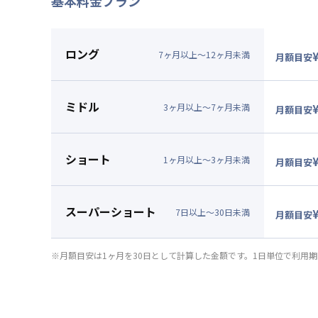
基本料金プラン
2026年7月24日
情報更新日
ロング
7
ヶ
月
以上～
12
ヶ
月
未満
月額目安
▼
ロン
月額賃料
ミドル
賃料：
8
3
ヶ
月
以上～
7
ヶ
月
未満
月額目安
光熱費：
▼
ミド
清掃料：
月額賃料
ショート
その他費
賃料：
9
1
ヶ
月
以上～
3
ヶ
月
未満
月額目安
管理費
：
光熱費：
▼
ショ
初期費用
清掃料：
月額賃料
契約事務
スーパーショート
その他費
賃料：
9
7
日
以上～
30
日
未満
月額目安
管理費
：
光熱費：
▼
スー
初期費用
清掃料：
月額賃料
※月額目安は1ヶ月を30日として計算した金額です。1日単位で利用
契約事務
その他費
賃料：
9
管理費
：
光熱費：
初期費用
清掃料：
契約事務
その他費