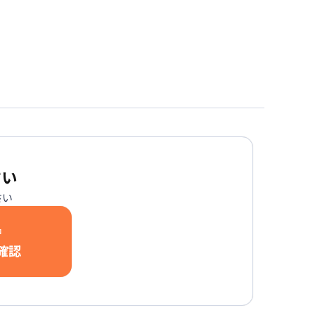
さい
さい
中
確認