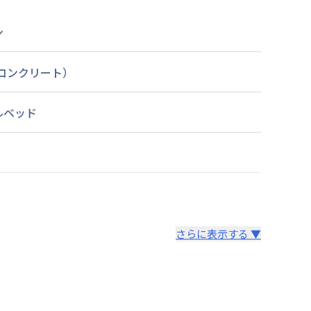
ン
筋コンクリート）
ルベッド
さらに表示する ▼
より14日以内