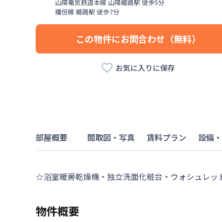
山陽電気鉄道本線
山陽姫路駅
徒歩
5
分
播但線
姫路駅
徒歩
7
分
この物件にお問合わせ（無料）
お気に入りに保存
部屋概要
間取図・写真
賃料プラン
設備・
☆浴室暖房乾燥機・独立洗面化粧台・ウォシュレット
物件概要