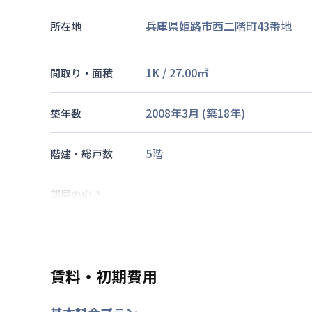
兵庫県姫路市西二階町43番地
所在地
1K
/
27.00
㎡
間取り・面積
2008年3月
(築
18
年)
築年数
5階
階建・総戸数
部屋の向き
山陽本線
姫路駅
徒歩
8
分
山陽電気鉄道本線
山陽姫路駅
徒
交通
播但線
姫路駅
徒歩
7
分
賃料・初期費用
なし
駐車場