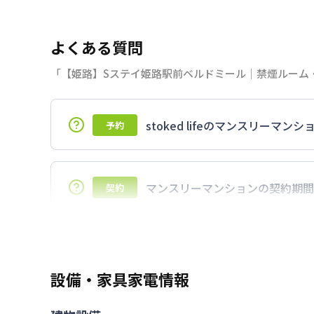
よくある質問
「【姫路】Sステイ姫路駅前ベルドミール｜禁煙ルーム・
stoked lifeのマンスリー
予約
7日以上からのご契約期間ですが1ヶ月（3
マンスリーマンションの契約期間
契約
延長については、ご利用期間終了後に、す
ださい。期間の変更がある場合は、できる
設備・家具家電情報