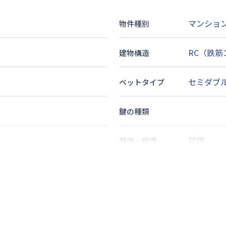
マンショ
物件種別
RC（鉄
建物構造
セミダブ
ベットタイプ
鍵の種類
禁煙
禁煙・喫煙
歩
5
分
2
名
定員
情報更新日
次回更新日