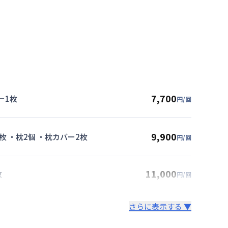
7,700
ー1枚
円/回
9,900
枚 ・枕2個 ・枕カバー2枚
円/回
11,000
枚
円/回
さらに表示する ▼