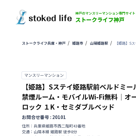
神戸のマンスリーマンション専門サイト
ストークライフ神戸
ストークライフ兵庫・神戸
姫路市
山陽姫路駅
【姫路】Sス
マンスリーマンション
【姫路】Sステイ姫路駅前ベルドミー
禁煙ルーム・モバイルWi-Fi無料｜オ
ロック
１K・セミダブルベッド
お問合せ番号 :
20101
住所：
兵庫県
姫路市
西二階町
43番地
交通：
山陽本線
姫路駅
徒歩
8
分