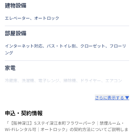
相談ください。
建物設備
エレベーター
、
オートロック
部屋設備
インターネット対応
、
バス・トイレ別
、
クローゼット
、
フローリ
ング
家電
冷蔵庫
、
洗濯機
、
電子レンジ
、
掃除機
、
ドライヤー
、
エアコン
さらに表示する ▼
申込・契約情報
「
【阪神深江】Sステイ深江本町フラワーパーク｜禁煙ルーム・
Wi-Fiレンタル可｜オートロック
」の契約方法についてご説明しま