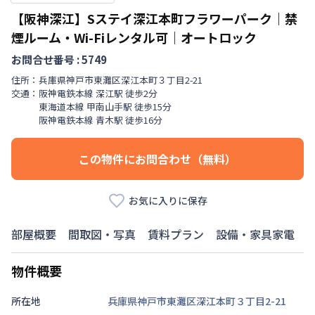
【阪神深江】Sステイ深江本町フラワーパーク｜禁
煙ルーム・Wi-Fiレンタル可｜オートロック
お問合せ番号 :
5749
住所：
兵庫県
神戸市東灘区
深江本町
３丁目
2-21
交通：
阪神電鉄本線
深江駅
徒歩
2
分
東海道本線
甲南山手駅
徒歩
15
分
阪神電鉄本線
青木駅
徒歩
16
分
この物件にお問合わせ（無料）
お気に入りに保存
部屋概要
間取図・写真
賃料プラン
設備・家具家電
物件概要
所在地
兵庫県神戸市東灘区深江本町３丁目2-21