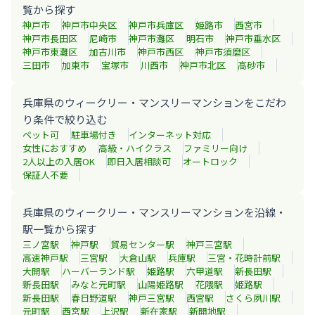
覧から探す
神戸市
神戸市中央区
神戸市兵庫区
姫路市
西宮市
神戸市長田区
尼崎市
神戸市灘区
明石市
神戸市垂水区
神戸市東灘区
加古川市
神戸市西区
神戸市須磨区
三田市
加東市
宝塚市
川西市
神戸市北区
高砂市
兵庫県のウィークリー・マンスリーマンションをこだわ
り条件で絞り込む
ペット可
駐車場付き
インターネット対応
女性におすすめ
高級・ハイクラス
ファミリー向け
2人以上の入居OK
即日入居相談可
オートロック
保証人不要
兵庫県のウィークリー・マンスリーマンションを沿線・
駅一覧から探す
三ノ宮
駅
神戸
駅
貿易センター
駅
神戸三宮
駅
高速神戸
駅
三宮
駅
大倉山
駅
兵庫
駅
三宮・花時計前
駅
大開
駅
ハーバーランド
駅
姫路
駅
六甲道
駅
新長田
駅
新長田
駅
みなと元町
駅
山陽姫路
駅
花隈
駅
姫路
駅
新長田
駅
春日野道
駅
神戸三宮
駅
西宮
駅
さくら夙川
駅
元町
駅
西宮
駅
上沢
駅
新在家
駅
新開地
駅