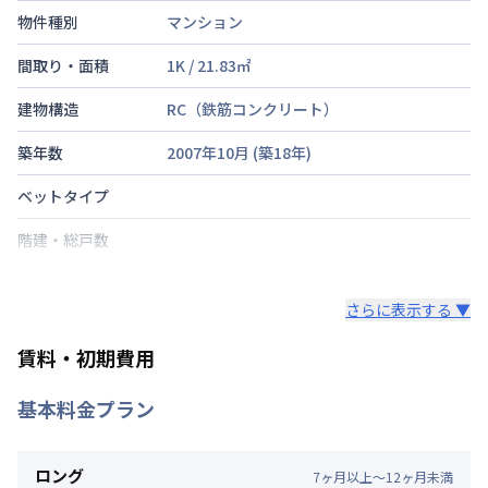
物件種別
マンション
間取り・面積
1K
/
21.83
㎡
建物構造
RC（鉄筋コンクリート）
築年数
2007年10月
(築
18
年)
ベットタイプ
階建・総戸数
鍵の種類
さらに表示する ▼
部屋の向き
賃料・初期費用
禁煙・喫煙
基本料金プラン
阪神電鉄本線
深江駅
徒歩
2
分
交通
東海道本線
甲南山手駅
徒歩
15
分
阪神電鉄本線
青木駅
徒歩
16
分
ロング
7
ヶ
月
以上～
12
ヶ
月
未満