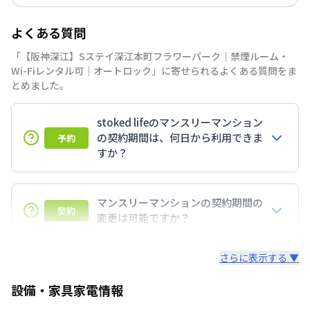
よくある質問
「【阪神深江】Sステイ深江本町フラワーパーク｜禁煙ルーム・
Wi-Fiレンタル可｜オートロック」に寄せられるよくある質問をま
とめました。
stoked lifeのマンスリーマンション
の契約期間は、何日から利用できま
予約
すか？
7日以上からのご契約期間ですが1ヶ月（30日）以上
のご契約期間の地域もございますのでお気軽にお問い
マンスリーマンションの契約期間の
契約
合わせください。
変更は可能ですか？
延長については、ご利用期間終了後に、すでに別の予
さらに表示する ▼
約が入っていなければ、ご対応可能です。その際、再
契約が必要となりますので、あらかじめご了承くださ
設備・家具家電情報
い。期間の変更がある場合は、できるだけお早めにご