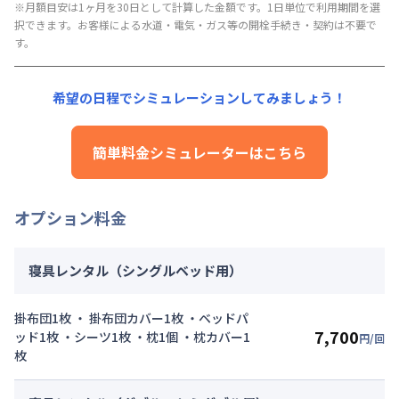
月額賃料目安詳細料金（30日利用）
管理費
※月額目安は1ヶ月を30日として計算した金額です。1日単位で利用期間を選
：
24,000円/月 (800円/日)
択できます。お客様による水道・電気・ガス等の開栓手続き・契約は不要で
賃料：
87,000円/月 (2,900円/日) (税抜)
初期費用詳細料金
す。
光熱費：
26,400円/月 (880円/日) (税抜)
契約事務手数料
：
5,000
円/回
（税抜）
清掃料：
10,000円/回 (税抜)
その他費用詳細料金
希望の日程でシミュレーションしてみましょう！
管理費
：
24,000円/月 (800円/日)
初期費用詳細料金
簡単料金シミュレーターはこちら
契約事務手数料
：
5,000
円/回
（税抜）
オプション料金
寝具レンタル（シングルベッド用）
掛布団1枚 ・ 掛布団カバー1枚 ・ベッドパ
7,700
ッド1枚 ・シーツ1枚 ・枕1個 ・枕カバー1
円/回
枚