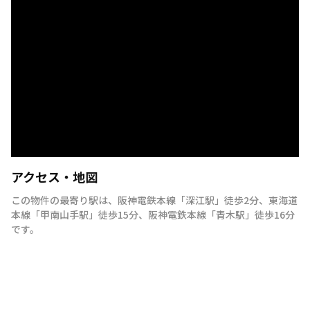
アクセス・地図
この物件の最寄り駅は
、
阪神電鉄本線
「
深江駅
」
徒歩2分
、
東海道
本線
「
甲南山手駅
」
徒歩15分
、
阪神電鉄本線
「
青木駅
」
徒歩16分
です。