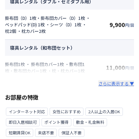
寝具レンタル（ダブル・セミダブル用）
掛布団（D）1枚・掛布団カバー（D）1枚 ・
9,900
ベッドパッド(D) 1枚 ・シーツ（D）1枚 ・
円/回
枕2個 ・枕カバー2枚
寝具レンタル（和布団セット）
掛布団1枚 ・ 掛布団カバー1枚 ・敷布団1
11,000
円/回
枚・敷布団カバー1枚 ・枕・枕カバー1枚
さらに表示する ▼
お部屋の特徴
インターネット対応
女性におすすめ
2人以上の入居OK
即日入居相談可
ポイント獲得
敷金・礼金無料
短期賃貸OK
来店不要
保証人不要