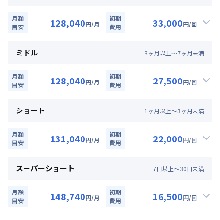
定員
2
名
月額
初期
128,040
33,000
駐車場
なし
円
/月
円
/回
目安
費用
▼
ロング
利用時の料金詳細
次回更新日
情報更新日より14日以内
月額賃料目安詳細料金（30日利用）
ミドル
3
ヶ
月
以上～
7
ヶ
月
未満
賃料：
75,000円/月 (2,500円/日)
情報更新日
2026年7月25日
光熱費：
26,400円/月 (880円/日) (税抜)
月額
初期
128,040
27,500
円
/月
円
/回
清掃料：
目安
25,000円/回 (税抜)
費用
▼
ミドル
利用時の料金詳細
その他費用詳細料金
月額賃料目安詳細料金（30日利用）
管理費
：
24,000円/月 (800円/日)
ショート
1
ヶ
月
以上～
3
ヶ
月
未満
賃料：
75,000円/月 (2,500円/日)
初期費用詳細料金
光熱費：
26,400円/月 (880円/日) (税抜)
契約事務手数料
：
5,000
円/回
（税抜）
月額
初期
131,040
22,000
円
/月
円
/回
清掃料：
目安
20,000円/回 (税抜)
費用
▼
ショート
利用時の料金詳細
その他費用詳細料金
月額賃料目安詳細料金（30日利用）
管理費
：
24,000円/月 (800円/日)
スーパーショート
7
日
以上～
30
日
未満
賃料：
78,000円/月 (2,600円/日)
初期費用詳細料金
光熱費：
26,400円/月 (880円/日) (税抜)
契約事務手数料
：
5,000
円/回
（税抜）
月額
初期
148,740
16,500
円
/月
円
/回
清掃料：
目安
15,000円/回 (税抜)
費用
▼
スーパーショート
利用時の料金詳細
その他費用詳細料金