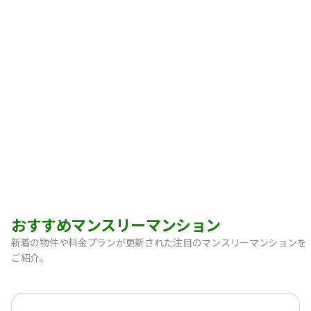
おすすめマンスリーマンション
新着の物件や料金プランが更新された注目のマンスリーマンションを
ご紹介。
【神戸市中央区・阪急春日野道】Sステイ三宮東フィールOL｜
【灘区・JR六甲道】Sステイ六甲道SOUTH・OL｜禁煙ルーム