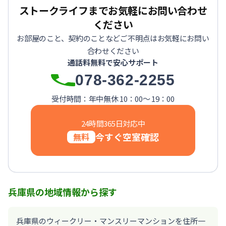
【東灘区・摂津本山】Sステイ本山サンハイツOL｜禁煙ルー
ストークライフまでお気軽にお問い合わせ
【東灘区・JR住吉】Sステイ神戸住吉本町OL｜禁煙ルーム・W
ください
【東灘区・阪神御影】Sステイ御影本町OL｜禁煙ルーム・Wi
お部屋のこと、契約のことなどご不明点はお気軽にお問い
【神戸・春日野道】Sステイ三宮東アスヴェル｜禁煙ルーム・W
合わせください
【宝塚市・逆瀬川】Sステイ逆瀬川｜禁煙ルーム・Wi-Fi無料
通話料無料で安心サポート
【西宮北口】Sステイ西宮北口第２｜禁煙ルーム・Wi-Fi
078-362-2255
【西宮北口】Sステイ西宮北口第２｜禁煙ルーム・Wi-Fi
【神戸・三宮】Sステイ神戸三宮レガニール｜禁煙ルーム・Wi
受付時間：年中無休 10：00～ 19：00
24時間365日対応中
今すぐ空室確認
無料
兵庫県の地域情報から探す
兵庫県のウィークリー・マンスリーマンションを住所一