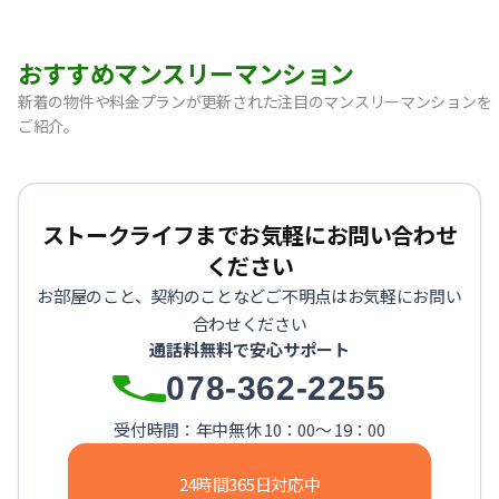
おすすめマンスリーマンション
新着の物件や料金プランが更新された注目のマンスリーマンションを
ご紹介。
【神戸市中央区・阪急春日野道】Sステイ三宮東フィールOL｜
【灘区・JR六甲道】Sステイ六甲道SOUTH・OL｜禁煙ルーム
【東灘区・摂津本山】Sステイ本山サンハイツOL｜禁煙ルー
ストークライフまでお気軽にお問い合わせ
【東灘区・JR住吉】Sステイ神戸住吉本町OL｜禁煙ルーム・W
ください
【東灘区・阪神御影】Sステイ御影本町OL｜禁煙ルーム・Wi
お部屋のこと、契約のことなどご不明点はお気軽にお問い
【神戸・春日野道】Sステイ三宮東アスヴェル｜禁煙ルーム・W
合わせください
【宝塚市・逆瀬川】Sステイ逆瀬川｜禁煙ルーム・Wi-Fi無料
通話料無料で安心サポート
【西宮北口】Sステイ西宮北口第２｜禁煙ルーム・Wi-Fi
078-362-2255
【西宮北口】Sステイ西宮北口第２｜禁煙ルーム・Wi-Fi
【神戸・三宮】Sステイ神戸三宮レガニール｜禁煙ルーム・Wi
受付時間：年中無休 10：00～ 19：00
24時間365日対応中