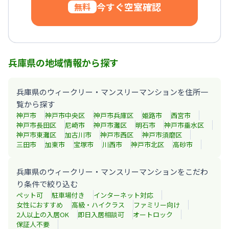
今すぐ空室確認
無料
兵庫県の地域情報から探す
兵庫県のウィークリー・マンスリーマンションを住所一
覧から探す
神戸市
神戸市中央区
神戸市兵庫区
姫路市
西宮市
神戸市長田区
尼崎市
神戸市灘区
明石市
神戸市垂水区
神戸市東灘区
加古川市
神戸市西区
神戸市須磨区
三田市
加東市
宝塚市
川西市
神戸市北区
高砂市
兵庫県のウィークリー・マンスリーマンションをこだわ
り条件で絞り込む
ペット可
駐車場付き
インターネット対応
女性におすすめ
高級・ハイクラス
ファミリー向け
2人以上の入居OK
即日入居相談可
オートロック
保証人不要