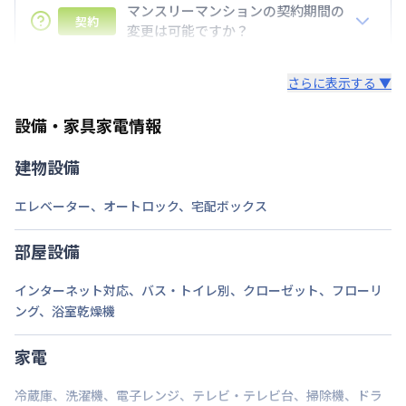
のご契約期間の地域もございますのでお気軽にお問い
マンスリーマンションの契約期間の
契約
合わせください。
変更は可能ですか？
延長については、ご利用期間終了後に、すでに別の予
さらに表示する ▼
約が入っていなければ、ご対応可能です。その際、再
契約が必要となりますので、あらかじめご了承くださ
設備・家具家電情報
い。期間の変更がある場合は、できるだけお早めにご
相談ください。
建物設備
エレベーター
、
オートロック
、
宅配ボックス
部屋設備
インターネット対応
、
バス・トイレ別
、
クローゼット
、
フローリ
ング
、
浴室乾燥機
家電
冷蔵庫
、
洗濯機
、
電子レンジ
、
テレビ・テレビ台
、
掃除機
、
ドラ