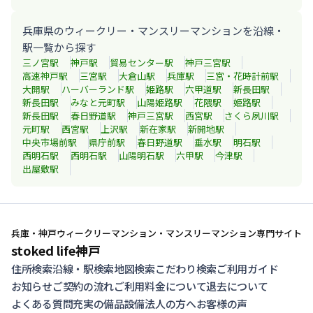
兵庫県のウィークリー・マンスリーマンションを沿線・
駅一覧から探す
三ノ宮
駅
神戸
駅
貿易センター
駅
神戸三宮
駅
高速神戸
駅
三宮
駅
大倉山
駅
兵庫
駅
三宮・花時計前
駅
大開
駅
ハーバーランド
駅
姫路
駅
六甲道
駅
新長田
駅
新長田
駅
みなと元町
駅
山陽姫路
駅
花隈
駅
姫路
駅
新長田
駅
春日野道
駅
神戸三宮
駅
西宮
駅
さくら夙川
駅
元町
駅
西宮
駅
上沢
駅
新在家
駅
新開地
駅
中央市場前
駅
県庁前
駅
春日野道
駅
垂水
駅
明石
駅
西明石
駅
西明石
駅
山陽明石
駅
六甲
駅
今津
駅
出屋敷
駅
兵庫・神戸ウィークリーマンション・マンスリーマンション専門サイト
stoked life神戸
住所検索
沿線・駅検索
地図検索
こだわり検索
ご利用ガイド
お知らせ
ご契約の流れ
ご利用料金について
退去について
よくある質問
充実の備品設備
法人の方へ
お客様の声