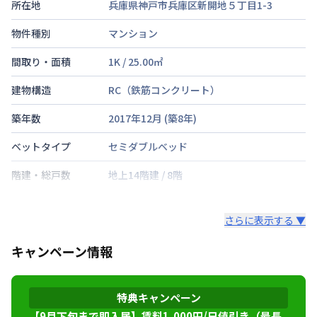
所在地
兵庫県神戸市兵庫区新開地５丁目1-3
物件種別
マンション
間取り・面積
1K
/
25.00
㎡
建物構造
RC（鉄筋コンクリート）
築年数
2017年12月
(築
8
年)
ベットタイプ
セミダブルベッド
階建・総戸数
地上14階建
/
8階
鍵の種類
さらに表示する ▼
部屋の向き
タイプによって異なる
キャンペーン情報
禁煙・喫煙
東海道本線
神戸駅
徒歩
7
分
特典キャンペーン
交通
神戸高速鉄道東西線
新開地駅
徒歩
4
分
神戸市海岸線
ハーバーランド駅
徒歩
10
分
【9月下旬まで即入居】賃料1,000円/日値引き（最長