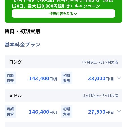
120日、最大120,000円値引き）キャンペーン
定員
2
名
特典内容をみる
駐車場
あり(空き要確認)
特典内容
賃料・初期費用
次回更新日
情報更新日より14日以内
最長120日間、賃料を表示賃料から1,000円/日 引
基本料金プラン
きにさせていただきます。 （最長120日、最大
情報更新日
2026年7月25日
120,000円値引き）※管理費と水道光熱費は割引
対象外です。※31日目以降の賃料は割引適用外で
ロング
7
ヶ
月
以上～
12
ヶ
月
未満
す。※延長・再契約の際は賃料の割引適用はなく
なります。※他のキャンペーンとの併用はできま
せん。★ご希望の入居日・期間に応じて、他にも
月額
初期
143,400
33,000
円
/月
円
/回
目安
費用
賃料半額・初期費用お値引き可能はお部屋もござ
▼
ロング
利用時の料金詳細
います。お気軽にお問い合わせください。
月額賃料目安詳細料金（30日利用）
ミドル
3
ヶ
月
以上～
7
ヶ
月
未満
賃料：
93,000円/月 (3,100円/日)
利用条件
光熱費：
24,000円/月 (800円/日) (税抜)
月額
初期
2026年9月30日までに入居かつ１か月（30日）以
146,400
27,500
円
/月
円
/回
清掃料：
目安
25,000円/回 (税抜)
費用
上ご利用のお客様
▼
ミドル
利用時の料金詳細
その他費用詳細料金
月額賃料目安詳細料金（30日利用）