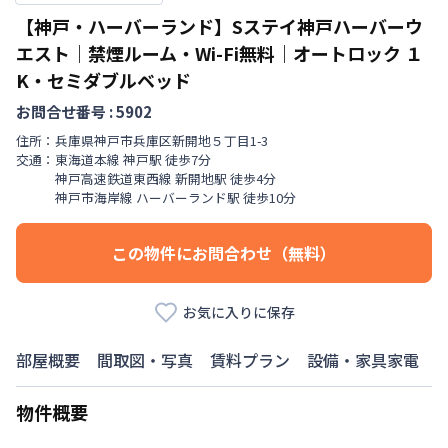
【神戸・ハーバーランド】Sステイ神戸ハーバーウ
エスト｜禁煙ルーム・Wi-Fi無料｜オートロック
１
K・セミダブルベッド
お問合せ番号 :
5902
住所：
兵庫県
神戸市兵庫区
新開地
５丁目
1-3
交通：
東海道本線
神戸駅
徒歩
7
分
神戸高速鉄道東西線
新開地駅
徒歩
4
分
神戸市海岸線
ハーバーランド駅
徒歩
10
分
この物件にお問合わせ（無料）
お気に入りに保存
部屋概要
間取図・写真
賃料プラン
設備・家具家電
物件概要