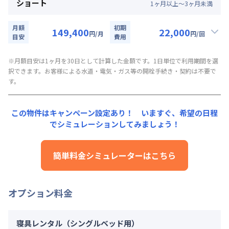
管理費
：
24,000円/月 (800円/日)
ショート
対象期間
1
ヶ
月
以上～
3
ヶ
月
未満
賃料：
96,000円/月 (3,200円/日)
初期費用詳細料金
2026年8月8日
~
2026年9月30日
光熱費：
24,000円/月 (800円/日) (税抜)
契約事務手数料
：
5,000
円/回
（税抜）
月額
初期
149,400
22,000
円
/月
円
/回
清掃料：
目安
20,000円/回 (税抜)
費用
お部屋が無くなり次第終了します。
▼
ショート
利用時の料金詳細
その他費用詳細料金
月額賃料目安詳細料金（30日利用）
管理費
※月額目安は1ヶ月を30日として計算した金額です。1日単位で利用期間を選
：
24,000円/月 (800円/日)
択できます。お客様による水道・電気・ガス等の開栓手続き・契約は不要で
賃料：
99,000円/月 (3,300円/日)
初期費用詳細料金
す。
光熱費：
24,000円/月 (800円/日) (税抜)
契約事務手数料
：
5,000
円/回
（税抜）
清掃料：
15,000円/回 (税抜)
その他費用詳細料金
この物件はキャンペーン設定あり！ いますぐ、
希望の日程
管理費
：
24,000円/月 (800円/日)
でシミュレーションしてみましょう！
初期費用詳細料金
契約事務手数料
：
5,000
円/回
（税抜）
簡単料金シミュレーターはこちら
オプション料金
寝具レンタル（シングルベッド用）