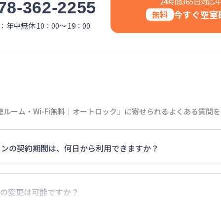
24時間365日対応
78-362-2255
今すぐ空室
無料
年中無休 10：00～ 19：00
ルーム・Wi-Fi無料｜オートロック」に寄せられるよくある質問
マンションの契約期間は、何日から利用できますか？
0日）以上のご契約期間の地域もございますのでお気軽にお問い
の変更は可能ですか？
でに別の予約が入っていなければ、ご対応可能です。その際、