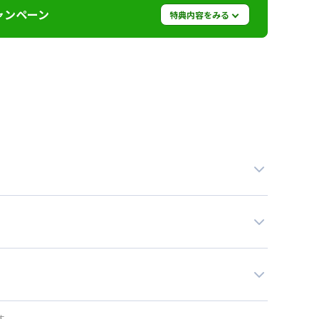
ャンペーン
特典内容をみる
0,000円値引き）※管理費と水道光熱費は割引対象
なります。※他のキャンペーンとの併用はできませ
います。お気軽にお問い合わせください。
す。