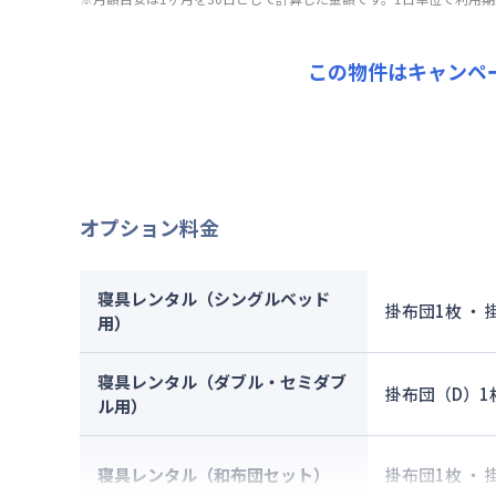
契約事務
その他費
賃料：
8
管理費
：
光熱費：
初期費用
清掃料：
この物件はキャンペ
契約事務
その他費
管理費
：
初期費用
契約事務
オプション料金
寝具レンタル（シングルベッド
掛布団1枚 ・
用）
寝具レンタル（ダブル・セミダブ
掛布団（D）1
ル用）
寝具レンタル（和布団セット）
掛布団1枚 ・