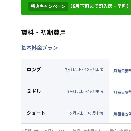
【8月下旬まで即入居・早割】初
特典キャンペーン
2026年7月23日
情報更新日
掲載金額より初回30日間の賃
特典内容
外です。※31日目以降の賃
賃料・初期費用
ん。★ご希望の入居日・期間
基本料金プラン
利用条件
2026年8月31日までに入
対象期間
2026年7月31日
~
2026年8月
ロング
7
ヶ
月
以上～
12
ヶ
月
未満
月額目安
お部屋が無くなり次第終了します。
▼
ロン
月額賃料
ミドル
賃料：
7
3
ヶ
月
以上～
7
ヶ
月
未満
月額目安
光熱費：
▼
ミド
清掃料：
月額賃料
ショート
その他費
賃料：
8
1
ヶ
月
以上～
3
ヶ
月
未満
月額目安
管理費
：
光熱費：
▼
ショ
初期費用
清掃料：
月額賃料
※月額目安は1ヶ月を30日として計算した金額です。1日単位で利用