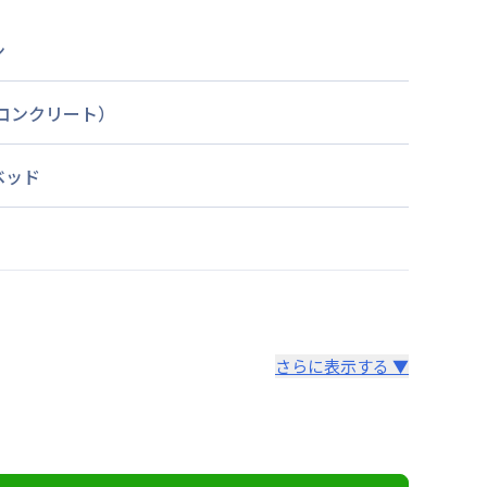
ン
筋コンクリート）
ベッド
さらに表示する ▼
より14日以内