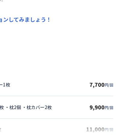
ョンしてみましょう！
7,700
ー1枚
円/回
9,900
枚 ・枕2個 ・枕カバー2枚
円/回
11,000
枚
円/回