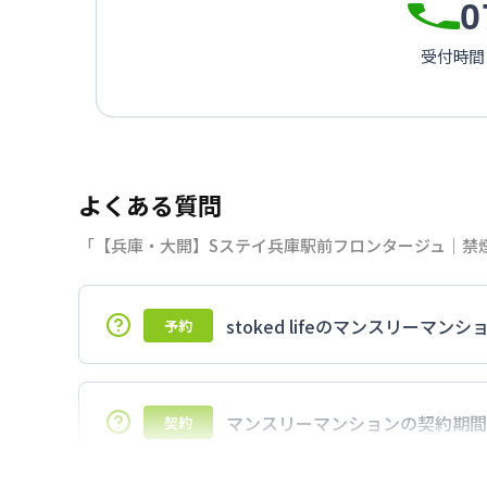
0
受付時間：
よくある質問
「【兵庫・大開】Sステイ兵庫駅前フロンタージュ｜禁煙
stoked lifeのマンスリー
予約
7日以上からのご契約期間ですが1ヶ月（3
マンスリーマンションの契約期間
契約
延長については、ご利用期間終了後に、す