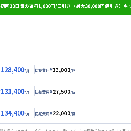
回30日間の賃料1,000円/日引き（最大30,000円値引き）キ
料を表示賃料から1,000円/日 引きさせていただきます。（最大3
料は割引適用外です。※延長・再契約の際は賃料の割引適用はなく
に応じて、他にも賃料半額・初期費用お値引き可能はお部屋もござ
居かつ１か月（30日）以上ご利用のお客様
31日
128,400
33,000
¥
¥
初期費用
/回
/月
グ
利用時の料金詳細
目安詳細料金（30日利用）
131,400
27,500
8,000円/月 (2,600円/日)
¥
¥
初期費用
/回
/月
24,000円/月 (800円/日) (税抜)
ル
利用時の料金詳細
目安詳細料金（30日利用）
25,000円/回 (税抜)
134,400
22,000
用詳細料金
1,000円/月 (2,700円/日)
¥
¥
初期費用
/回
/月
24,000円/月 (800円/日)
24,000円/月 (800円/日) (税抜)
ート
利用時の料金詳細
詳細料金
目安詳細料金（30日利用）
20,000円/回 (税抜)
期間を選択できます。お客様による水道・電気・ガス等の開栓手続き・契約は不要で