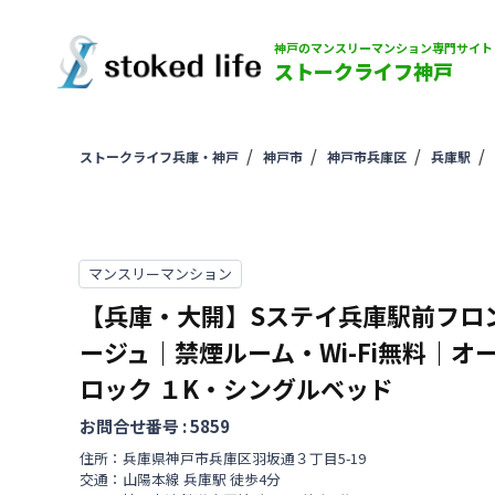
神戸のマンスリーマンション専門サイト
ストークライフ神戸
ストークライフ兵庫・神戸
神戸市
神戸市兵庫区
兵庫駅
マンスリーマンション
【兵庫・大開】Sステイ兵庫駅前フロ
ージュ｜禁煙ルーム・Wi-Fi無料｜オ
ロック
１K・シングルベッド
お問合せ番号 :
5859
住所：
兵庫県
神戸市兵庫区
羽坂通
３丁目
5-19
交通：
山陽本線
兵庫駅
徒歩
4
分