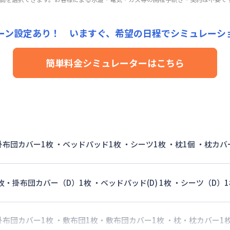
手数料
：
5,000
円/回
（税抜）
用詳細料金
4,000円/月 (2,800円/日)
24,000円/月 (800円/日)
24,000円/月 (800円/日) (税抜)
詳細料金
15,000円/回 (税抜)
ーン設定あり！ いますぐ、
希望の日程でシミュレーシ
手数料
：
5,000
円/回
（税抜）
用詳細料金
24,000円/月 (800円/日)
簡単料金シミュレーターはこちら
詳細料金
手数料
：
5,000
円/回
（税抜）
 掛布団カバー1枚 ・ベッドパッド1枚 ・シーツ1枚 ・枕1個 ・枕カバ
枚・掛布団カバー（D）1枚 ・ベッドパッド(D) 1枚 ・シーツ（D）1
 掛布団カバー1枚 ・敷布団1枚・敷布団カバー1枚 ・枕・枕カバー1