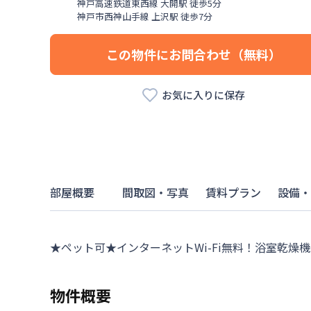
神戸高速鉄道東西線
大開駅
徒歩
5
分
神戸市西神山手線
上沢駅
徒歩
7
分
この物件にお問合わせ（無料）
お気に入りに保存
部屋概要
間取図・写真
賃料プラン
設備・
★ペット可★インターネットWi-Fi無料！浴室乾
物件概要