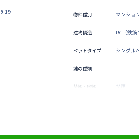
-19
マンショ
物件種別
RC（鉄
建物構造
シングル
ベットタイプ
鍵の種類
禁煙
禁煙・喫煙
5
分
2
名
定員
分
情報更新日
次回更新日