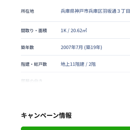
兵庫県神戸市兵庫区羽坂通３丁目5
所在地
1K
/
20.62
㎡
間取り・面積
2007年7月
(築
19
年)
築年数
地上11階建
/
2階
階建・総戸数
部屋の向き
山陽本線
兵庫駅
徒歩
4
分
神戸高速鉄道東西線
大開駅
徒歩
交通
神戸市西神山手線
上沢駅
徒歩
7
キャンペーン情報
あり(空き要確認)
駐車場