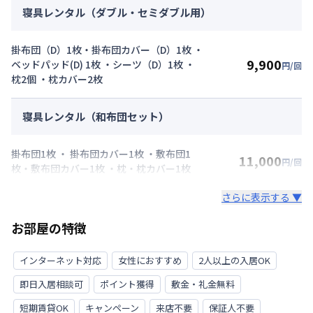
寝具レンタル（ダブル・セミダブル用）
掛布団（D）1枚・掛布団カバー（D）1枚 ・
9,900
ベッドパッド(D) 1枚 ・シーツ（D）1枚 ・
円/回
枕2個 ・枕カバー2枚
寝具レンタル（和布団セット）
掛布団1枚 ・ 掛布団カバー1枚 ・敷布団1
11,000
円/回
枚・敷布団カバー1枚 ・枕・枕カバー1枚
さらに表示する ▼
お部屋の特徴
インターネット対応
女性におすすめ
2人以上の入居OK
即日入居相談可
ポイント獲得
敷金・礼金無料
短期賃貸OK
キャンペーン
来店不要
保証人不要