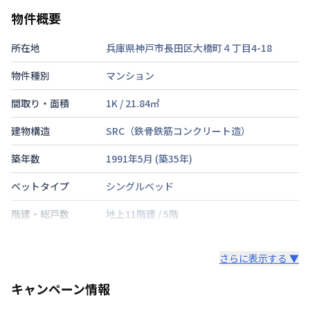
物件概要
所在地
兵庫県神戸市長田区大橋町４丁目4-18
物件種別
マンション
間取り・面積
1K
/
21.84
㎡
建物構造
SRC（鉄骨鉄筋コンクリート造）
築年数
1991年5月
(築
35
年)
ベットタイプ
シングルベッド
階建・総戸数
地上11階建
/
5階
鍵の種類
さらに表示する ▼
部屋の向き
キャンペーン情報
禁煙・喫煙
禁煙