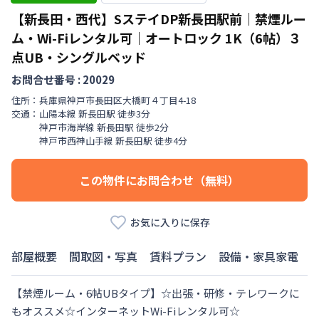
【新長田・西代】SステイDP新長田駅前｜禁煙ルー
ム・Wi-Fiレンタル可｜オートロック
1K（6帖）３
点UB・シングルベッド
お問合せ番号 :
20029
住所：
兵庫県
神戸市長田区
大橋町
４丁目
4-18
交通：
山陽本線
新長田駅
徒歩
3
分
神戸市海岸線
新長田駅
徒歩
2
分
神戸市西神山手線
新長田駅
徒歩
4
分
この物件にお問合わせ（無料）
お気に入りに保存
部屋概要
間取図・写真
賃料プラン
設備・家具家電
【禁煙ルーム・6帖UBタイプ】☆出張・研修・テレワークに
もオススメ☆インターネットWi-Fiレンタル可☆