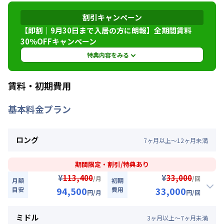
山陽本線
新長田駅
徒歩
3
分
割引キャンペーン
交通
神戸市海岸線
新長田駅
徒歩
2
分
神戸市西神山手線
新長田駅
徒歩
4
分
【即割｜9月30日まで入居の方に朗報】全期間賃料
30％OFFキャンペーン
定員
2
名
特典内容をみる
駐車場
なし
特典内容
賃料・初期費用
次回更新日
情報更新日より14日以内
9月30日までに入居されるお客様へ掲載賃料から
基本料金プラン
賃料を30％OFFさせていただきます。※管理費と
情報更新日
2026年7月27日
水道光熱費は割引対象外です。※延長・再契約の
際は賃料の割引適用はなくなります。※他のキャ
ロング
7
ヶ
月
以上～
12
ヶ
月
未満
ンペーンとの併用はできません。掲載サイトによ
りキャンペーンが複数ある場合は一番お安いキャ
ンペーンを適用させていただきます。★ご希望の
期間限定・割引/特典あり
入居日・期間に応じて、他にも賃料半額・初期費
¥
¥
113,400
33,000
/月
/回
月額
初期
用お値引き可能はお部屋もございます。お気軽に
94,500
33,000
目安
費用
円
/月
円
/回
お問い合わせください。
割引
ミドル
3
ヶ
月
以上～
7
ヶ
月
未満
利用条件