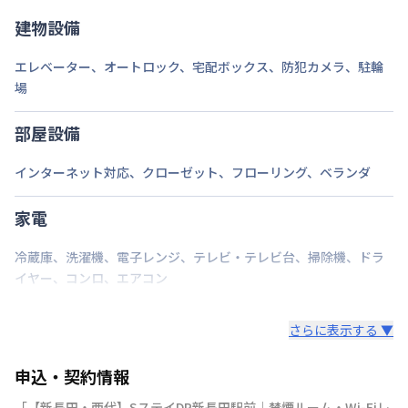
相談ください。
建物設備
エレベーター
、
オートロック
、
宅配ボックス
、
防犯カメラ
、
駐輪
場
部屋設備
インターネット対応
、
クローゼット
、
フローリング
、
ベランダ
家電
冷蔵庫
、
洗濯機
、
電子レンジ
、
テレビ・テレビ台
、
掃除機
、
ドラ
イヤー
、
コンロ
、
エアコン
さらに表示する ▼
申込・契約情報
「
【新長田・西代】SステイDP新長田駅前｜禁煙ルーム・Wi-Fiレ