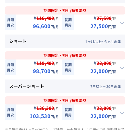
【即割｜9月30日まで入居の方に朗報】全期間賃料30％OFF
キャンペーン
2026年9月30日までに入居かつ1ヶ月（30日）以
期間限定・割引/特典あり
上ご利用のお客様
入居開始日
2026年8月10日
〜
2026年9月30日
に限り
¥
¥
116,400
27,500
/月
/回
月額
初期
、賃料30%引きキャンペーン（18,900円/月・割引）
96,600
27,500
目安
費用
対象期間
円
/月
円
/回
94,500
33,000
キャンペーン価格:
月額目安
初期費用
円/月
2026年8月10日
~
2026年9月30日
割引
ショート
円/回
1
ヶ
月
以上～
3
ヶ
月
未満
にてご利用いただけます！
【即割｜9月30日まで入居の方に朗報】全期間賃料30％OFF
お部屋が無くなり次第終了します。
キャンペーン
▼
ロング
利用時の料金詳細
期間限定・割引/特典あり
月額賃料目安詳細料金（30日利用）
入居開始日
2026年8月10日
〜
2026年9月30日
に限り
¥
¥
119,400
22,000
/月
/回
月額
初期
賃料：
63,000円/月 (2,100円/日)
、賃料30%引きキャンペーン（19,800円/月・割引）
98,700
22,000
目安
費用
円
/月
円
/回
光熱費：
24,000円/月 (800円/日) (税抜)
96,600
27,500
キャンペーン価格:
月額目安
初期費用
円/月
清掃料：
25,000円/回 (税抜)
割引
スーパーショート
円/回
7
日
以上～
30
日
未満
その他費用詳細料金
にてご利用いただけます！
【即割｜9月30日まで入居の方に朗報】全期間賃料30％OFF
管理費
：
24,000円/月 (800円/日)
キャンペーン
▼
ミドル
利用時の料金詳細
初期費用詳細料金
期間限定・割引/特典あり
月額賃料目安詳細料金（30日利用）
入居開始日
2026年8月10日
〜
2026年9月30日
に限り
契約事務手数料
¥
：
5,000
円/回
（税抜）
¥
126,300
22,000
/月
/回
月額
初期
賃料：
66,000円/月 (2,200円/日)
、賃料30%引きキャンペーン（20,700円/月・割引）
103,530
22,000
目安
費用
円
/月
円
/回
光熱費：
24,000円/月 (800円/日) (税抜)
98,700
22,000
キャンペーン価格:
月額目安
初期費用
円/月
清掃料：
20,000円/回 (税抜)
割引
※月額目安は1ヶ月を30日として計算した金額です。1日単位で利用期間を選