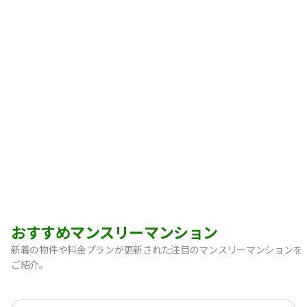
おすすめマンスリーマンション
新着の物件や料金プランが更新された注目のマンスリーマンションを
ご紹介。
【宝塚市・逆瀬川】Sステイ逆瀬川｜禁煙ルーム・Wi-Fi無料