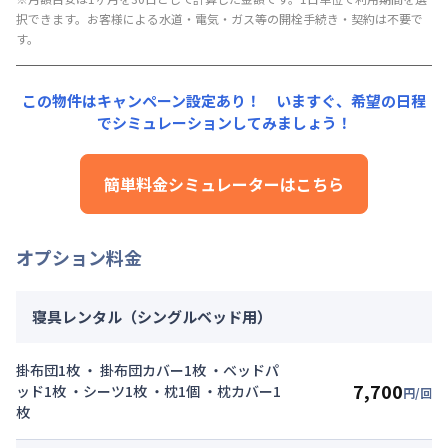
円/回
その他費用詳細料金
にてご利用いただけます！
【即割｜9月30日まで入居の方に朗報】全期間賃料30％OFF
択できます。お客様による水道・電気・ガス等の開栓手続き・契約は不要で
管理費
：
24,000円/月 (800円/日)
キャンペーン
す。
▼
ショート
利用時の料金詳細
初期費用詳細料金
月額賃料目安詳細料金（30日利用）
入居開始日
2026年8月10日
〜
2026年9月30日
に限り
契約事務手数料
：
5,000
円/回
（税抜）
賃料：
69,000円/月 (2,300円/日)
、賃料30%引きキャンペーン（20,700円/月・割引）
この物件はキャンペーン設定あり！ いますぐ、
希望の日程
光熱費：
24,000円/月 (800円/日) (税抜)
でシミュレーションしてみましょう！
103,530
22,000
キャンペーン価格:
月額目安
初期費用
円/月
清掃料：
15,000円/回 (税抜)
円/回
その他費用詳細料金
にてご利用いただけます！
簡単料金シミュレーターはこちら
管理費
：
24,000円/月 (800円/日)
▼
スーパーショート
利用時の料金詳細
初期費用詳細料金
月額賃料目安詳細料金（30日利用）
契約事務手数料
：
5,000
円/回
（税抜）
賃料：
69,000円/月 (2,300円/日) (税抜)
オプション料金
光熱費：
24,000円/月 (800円/日) (税抜)
清掃料：
15,000円/回 (税抜)
その他費用詳細料金
寝具レンタル（シングルベッド用）
管理費
：
24,000円/月 (800円/日)
初期費用詳細料金
掛布団1枚 ・ 掛布団カバー1枚 ・ベッドパ
契約事務手数料
：
5,000
円/回
（税抜）
7,700
ッド1枚 ・シーツ1枚 ・枕1個 ・枕カバー1
円/回
枚