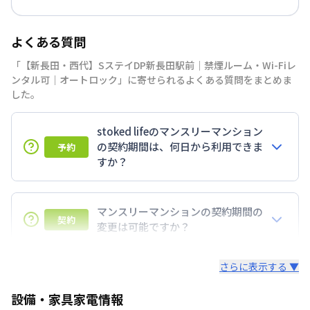
よくある質問
「【新長田・西代】SステイDP新長田駅前｜禁煙ルーム・Wi-Fiレ
ンタル可｜オートロック」に寄せられるよくある質問をまとめま
した。
stoked lifeのマンスリーマンション
の契約期間は、何日から利用できま
予約
すか？
7日以上からのご契約期間ですが1ヶ月（30日）以上
のご契約期間の地域もございますのでお気軽にお問い
マンスリーマンションの契約期間の
契約
合わせください。
変更は可能ですか？
延長については、ご利用期間終了後に、すでに別の予
さらに表示する ▼
約が入っていなければ、ご対応可能です。その際、再
契約が必要となりますので、あらかじめご了承くださ
設備・家具家電情報
い。期間の変更がある場合は、できるだけお早めにご