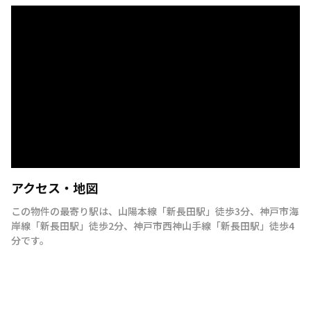
アクセス・地図
この物件の最寄り駅は
、
山陽本線
「
新長田駅
」
徒歩3分
、
神戸市海
岸線
「
新長田駅
」
徒歩2分
、
神戸市西神山手線
「
新長田駅
」
徒歩4
分
です。