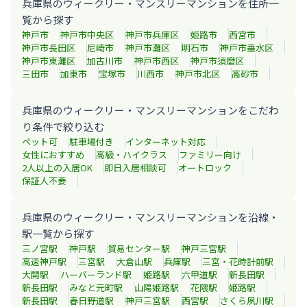
兵庫県のウィークリー・マンスリーマンションを住所一
覧から探す
神戸市
神戸市中央区
神戸市兵庫区
姫路市
西宮市
神戸市長田区
尼崎市
神戸市灘区
明石市
神戸市垂水区
神戸市東灘区
加古川市
神戸市西区
神戸市須磨区
三田市
加東市
宝塚市
川西市
神戸市北区
高砂市
兵庫県のウィークリー・マンスリーマンションをこだわ
り条件で絞り込む
ペット可
駐車場付き
インターネット対応
女性におすすめ
高級・ハイクラス
ファミリー向け
2人以上の入居OK
即日入居相談可
オートロック
保証人不要
兵庫県のウィークリー・マンスリーマンションを沿線・
駅一覧から探す
三ノ宮
駅
神戸
駅
貿易センター
駅
神戸三宮
駅
高速神戸
駅
三宮
駅
大倉山
駅
兵庫
駅
三宮・花時計前
駅
大開
駅
ハーバーランド
駅
姫路
駅
六甲道
駅
新長田
駅
新長田
駅
みなと元町
駅
山陽姫路
駅
花隈
駅
姫路
駅
新長田
駅
春日野道
駅
神戸三宮
駅
西宮
駅
さくら夙川
駅