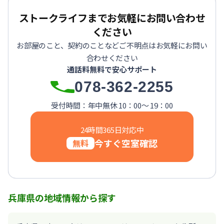
【神戸市中央区・阪急春日野道】Sステイ三宮東フィールOL｜
【灘区・JR六甲道】Sステイ六甲道SOUTH・OL｜禁煙ルーム
ストークライフまでお気軽にお問い合わせ
【東灘区・摂津本山】Sステイ本山サンハイツOL｜禁煙ルー
ください
【東灘区・JR住吉】Sステイ神戸住吉本町OL｜禁煙ルーム・W
お部屋のこと、契約のことなどご不明点はお気軽にお問い
【東灘区・阪神御影】Sステイ御影本町OL｜禁煙ルーム・Wi
合わせください
【神戸・春日野道】Sステイ三宮東アスヴェル｜禁煙ルーム・W
通話料無料で安心サポート
【西宮北口】Sステイ西宮北口第２｜禁煙ルーム・Wi-Fi
078-362-2255
【西宮北口】Sステイ西宮北口第２｜禁煙ルーム・Wi-Fi
【神戸・三宮】Sステイ神戸三宮レガニール｜禁煙ルーム・Wi
受付時間：年中無休 10：00～ 19：00
24時間365日対応中
今すぐ空室確認
無料
兵庫県の地域情報から探す