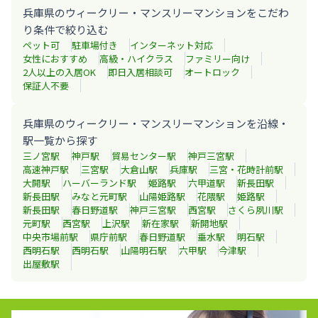
兵庫県のウィークリー・マンスリーマンションをこだわ
り条件で絞り込む
ペット可
駐車場付き
インターネット対応
女性におすすめ
高級・ハイクラス
ファミリー向け
2人以上の入居OK
即日入居相談可
オートロック
保証人不要
兵庫県のウィークリー・マンスリーマンションを沿線・
駅一覧から探す
三ノ宮
駅
神戸
駅
貿易センター
駅
神戸三宮
駅
高速神戸
駅
三宮
駅
大倉山
駅
兵庫
駅
三宮・花時計前
駅
大開
駅
ハーバーランド
駅
姫路
駅
六甲道
駅
新長田
駅
新長田
駅
みなと元町
駅
山陽姫路
駅
花隈
駅
姫路
駅
新長田
駅
春日野道
駅
神戸三宮
駅
西宮
駅
さくら夙川
駅
元町
駅
西宮
駅
上沢
駅
新在家
駅
新開地
駅
中央市場前
駅
県庁前
駅
春日野道
駅
垂水
駅
明石
駅
西明石
駅
西明石
駅
山陽明石
駅
六甲
駅
今津
駅
出屋敷
駅