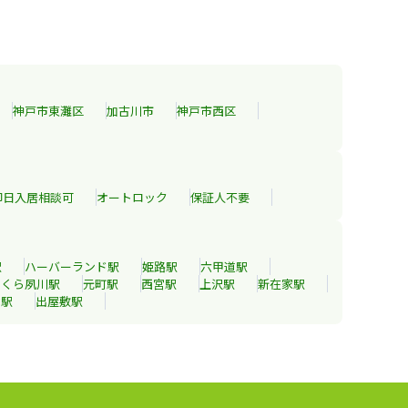
神戸市東灘区
加古川市
神戸市西区
即日入居相談可
オートロック
保証人不要
駅
ハーバーランド
駅
姫路
駅
六甲道
駅
さくら夙川
駅
元町
駅
西宮
駅
上沢
駅
新在家
駅
津
駅
出屋敷
駅