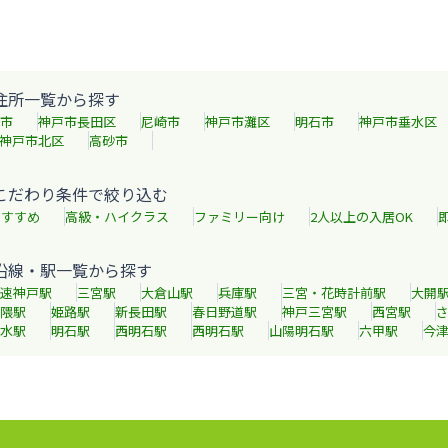
住所一覧から探す
市
神戸市長田区
尼崎市
神戸市灘区
明石市
神戸市垂水区
神戸市北区
高砂市
こだわり条件で絞り込む
おすすめ
高級・ハイクラス
ファミリー向け
2人以上の入居OK
沿線・駅一覧から探す
速神戸
駅
三宮
駅
大倉山
駅
兵庫
駅
三宮・花時計前
駅
大開
隈
駅
姫路
駅
新長田
駅
春日野道
駅
神戸三宮
駅
西宮
駅
水
駅
明石
駅
西明石
駅
西明石
駅
山陽明石
駅
六甲
駅
今