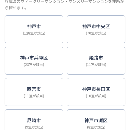
【神戸・三宮】Sステイ神戸三宮ジアコスモ｜禁煙ルーム・Wi
兵庫県のウィークリーマンション・マンスリーマンションを住所か
【神戸・三宮】Sステイ三宮ソレイユ｜Wi-Fi無料・禁煙・
ら探せます。
【三宮・花時計前】Sステイ三宮駅前ルシール｜禁煙ルーム・W
【三宮東・春日野道】Sステイ神戸三宮ラシュレ｜１LDKタイ
神戸市
神戸市中央区
【神戸・三宮】Sステイ三宮駅前７｜禁煙ルーム・Wi-Fiレ
(128室が該当)
(70室が該当)
【三宮・貿易センター】Sステイ三宮貿易センター前2｜禁煙
神戸市兵庫区
姫路市
(23室が該当)
(11室が該当)
西宮市
神戸市長田区
(11室が該当)
(10室が該当)
尼崎市
神戸市灘区
(9室が該当)
(8室が該当)