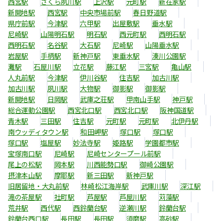
西宮駅
さくら夙川駅
上沢駅
元町駅
新在家駅
新開地駅
西宮駅
中央市場前駅
春日野道駅
県庁前駅
今津駅
六甲駅
出屋敷駅
垂水駅
尼崎駅
山陽明石駅
明石駅
西元町駅
西明石駅
西明石駅
名谷駅
大石駅
尼崎駅
山陽垂水駅
岩屋駅
手柄駅
新神戸駅
東垂水駅
湊川公園駅
灘駅
石屋川駅
立花駅
藤江駅
三宮駅
亀山駅
人丸前駅
今津駅
伊川谷駅
住吉駅
加古川駅
加古川駅
夙川駅
大物駅
御影駅
御影駅
新開地駅
日岡駅
武庫之荘駅
甲南山手駅
神戸駅
総合運動公園駅
西宮北口駅
西宮北口駅
阪神国道駅
青木駅
三田駅
住吉駅
元町駅
元町駅
北伊丹駅
南ウッディタウン駅
和田岬駅
塚口駅
塚口駅
塚口駅
塩屋駅
妙法寺駅
姫路駅
学園都市駅
宝塚南口駅
尼崎駅
尼崎センタープール前駅
尾上の松駅
岡本駅
川西能勢口駅
御崎公園駅
摂津本山駅
摩耶駅
新三田駅
新神戸駅
旧居留地・大丸前駅
林崎松江海岸駅
武庫川駅
深江駅
滝の茶屋駅
社町駅
芦屋駅
芦屋川駅
苅藻駅
荒井駅
西代駅
西鈴蘭台駅
逆瀬川駅
鈴蘭台駅
鈴蘭台西口駅
長田駅
長田駅
須磨駅
高砂駅