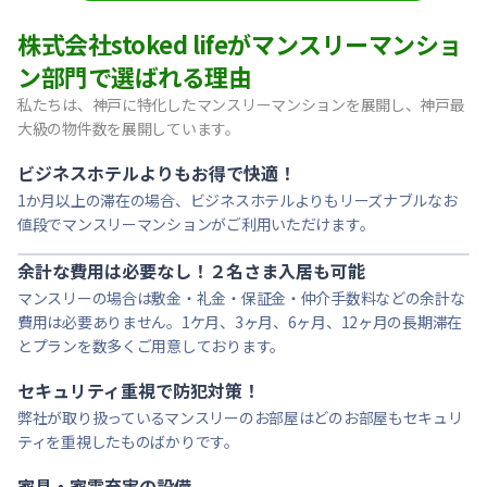
【東灘区・阪神御影】Sステイ御影本町OL｜禁煙ルーム・Wi
株式会社stoked lifeがマンスリーマンショ
【神戸・春日野道】Sステイ三宮東アスヴェル｜禁煙ルーム・W
ン部門で選ばれる理由
【宝塚市・逆瀬川】Sステイ逆瀬川｜禁煙ルーム・Wi-Fi無料
私たちは、神戸に特化したマンスリーマンションを展開し、神戸最
【西宮北口】Sステイ西宮北口第２｜禁煙ルーム・Wi-Fi
大級の物件数を展開しています。
【西宮北口】Sステイ西宮北口第２｜禁煙ルーム・Wi-Fi
【神戸・三宮】Sステイ神戸三宮レガニール｜禁煙ルーム・Wi
ビジネスホテルよりもお得で快適！
1か月以上の滞在の場合、ビジネスホテルよりもリーズナブルなお
値段でマンスリーマンションがご利用いただけます。
余計な費用は必要なし！２名さま入居も可能
マンスリーの場合は敷金・礼金・保証金・仲介手数料などの余計な
費用は必要ありません。1ケ月、3ヶ月、6ヶ月、12ヶ月の長期滞在
とプランを数多くご用意しております。
セキュリティ重視で防犯対策！
弊社が取り扱っているマンスリーのお部屋はどのお部屋もセキュリ
ティを重視したものばかりです。
家具・家電充実の設備