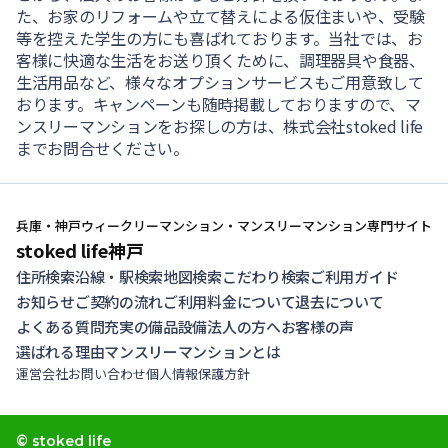
た、お家のリフォームや立て替えによる仮住まいや、受験
等を控えた学生の方にも喜ばれております。当社では、お
客様に快適な生活をお送り頂くために、調理器具や食器、
生活用品など、様々なオプションサービスもご用意致して
おります。キャンペーンも随時掲載しておりますので、マ
ンスリーマンションをお探しの方は、株式会社stoked life
までお問合せください。
兵庫・神戸ウィークリーマンション・マンスリーマンション専門サイト
stoked life神戸
住所検索
沿線・駅検索
地図検索
こだわり検索
ご利用ガイド
お知らせ
ご契約の流れ
ご利用料金について
退去について
よくある質問
充実の備品設備
法人の方へ
お客様の声
選ばれる理由
マンスリーマンションとは
運営会社
お問い合わせ
個人情報保護方針
© stoked life