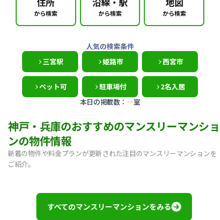
住所
沿線・駅
地図
から検索
から検索
から検索
人気の検索条件
三宮駅
姫路市
西宮市
ペット可
駐車場付
2名入居
本日の掲載数：
—
室
神戸・兵庫のおすすめのマンスリーマンショ
ンの物件情報
新着の物件や料金プランが更新された注目のマンスリーマンションを
ご紹介。
【神戸市中央区・阪急春日野道】Sステイ三宮東フィールOL｜
【灘区・JR六甲道】Sステイ六甲道SOUTH・OL｜禁煙ルーム
【東灘区・摂津本山】Sステイ本山サンハイツOL｜禁煙ルー
すべてのマンスリーマンションをみる
【東灘区・JR住吉】Sステイ神戸住吉本町OL｜禁煙ルーム・W