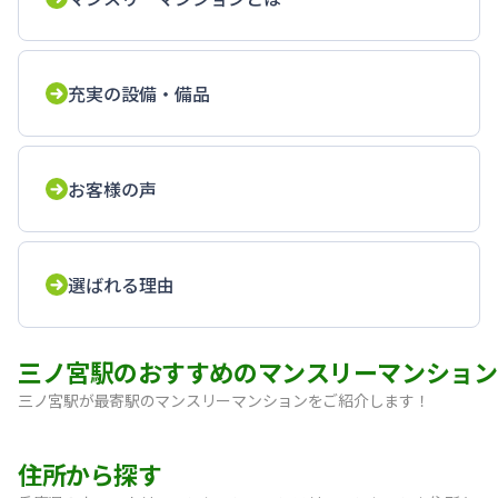
充実の設備・備品
お客様の声
選ばれる理由
三ノ宮駅のおすすめのマンスリーマンション
三ノ宮駅が最寄駅のマンスリーマンションをご紹介します！
【神戸・三宮】Sステイ神戸三宮レガニール｜禁煙ルーム・Wi
住所から探す
【三宮・花時計前】SステイEL神戸三宮磯上通｜禁煙ルーム・