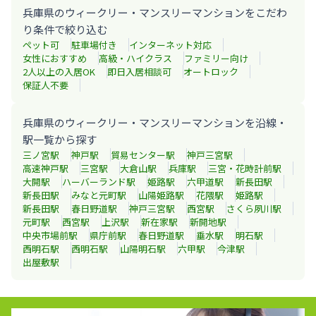
兵庫県のウィークリー・マンスリーマンションをこだわ
り条件で絞り込む
ペット可
駐車場付き
インターネット対応
女性におすすめ
高級・ハイクラス
ファミリー向け
2人以上の入居OK
即日入居相談可
オートロック
保証人不要
兵庫県のウィークリー・マンスリーマンションを沿線・
駅一覧から探す
三ノ宮
駅
神戸
駅
貿易センター
駅
神戸三宮
駅
高速神戸
駅
三宮
駅
大倉山
駅
兵庫
駅
三宮・花時計前
駅
大開
駅
ハーバーランド
駅
姫路
駅
六甲道
駅
新長田
駅
新長田
駅
みなと元町
駅
山陽姫路
駅
花隈
駅
姫路
駅
新長田
駅
春日野道
駅
神戸三宮
駅
西宮
駅
さくら夙川
駅
元町
駅
西宮
駅
上沢
駅
新在家
駅
新開地
駅
中央市場前
駅
県庁前
駅
春日野道
駅
垂水
駅
明石
駅
西明石
駅
西明石
駅
山陽明石
駅
六甲
駅
今津
駅
出屋敷
駅