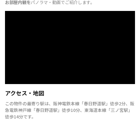
お部屋内観を
パノラマ・動画でご紹介します。
アクセス・地図
この物件の最寄り駅は
、
阪神電鉄本線
「
春日野道駅
」
徒歩2分
、
阪
急電鉄神戸線
「
春日野道駅
」
徒歩10分
、
東海道本線
「
三ノ宮駅
」
徒歩14分
です。