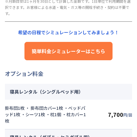
月額賃料目安詳細料金（30日利用）
管理費
※月額目安は1ヶ月を30日として計算した金額です。1日単位で利用期間を選
：
24,000円/月 (800円/日)
択できます。お客様による水道・電気・ガス等の開栓手続き・契約は不要で
賃料：
99,000円/月 (3,300円/日)
初期費用詳細料金
す。
光熱費：
24,000円/月 (800円/日) (税抜)
契約事務手数料
：
5,000
円/回
（税抜）
清掃料：
15,000円/回 (税抜)
その他費用詳細料金
希望の日程でシミュレーションしてみましょう！
管理費
：
24,000円/月 (800円/日)
初期費用詳細料金
簡単料金シミュレーターはこちら
契約事務手数料
：
5,000
円/回
（税抜）
オプション料金
寝具レンタル（シングルベッド用）
掛布団1枚 ・ 掛布団カバー1枚 ・ベッドパ
7,700
ッド1枚 ・シーツ1枚 ・枕1個 ・枕カバー1
円/回
枚