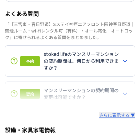
よくある質問
「【三宮東・春日野道】Sステイ神戸エアフロント阪神春日野道｜
禁煙ルーム・wi-fiレンタル可（有料）・オール電化｜オートロッ
ク」に寄せられるよくある質問をまとめました。
stoked lifeのマンスリーマンション
の契約期間は、何日から利用できま
予約
すか？
7日以上からのご契約期間ですが1ヶ月（30日）以上
のご契約期間の地域もございますのでお気軽にお問い
マンスリーマンションの契約期間の
契約
合わせください。
変更は可能ですか？
延長については、ご利用期間終了後に、すでに別の予
さらに表示する ▼
約が入っていなければ、ご対応可能です。その際、再
契約が必要となりますので、あらかじめご了承くださ
設備・家具家電情報
い。期間の変更がある場合は、できるだけお早めにご
相談ください。