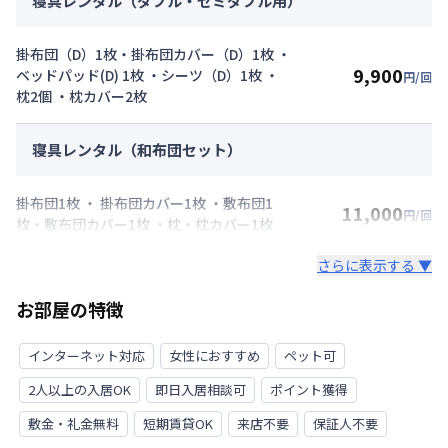
寝具レンタル（ダブル・セミダブル用）
掛布団（D）1枚・掛布団カバー（D）1枚 ・
9,900
ベッドパッド(D) 1枚 ・シーツ（D）1枚 ・
円/回
枕2個 ・枕カバー2枚
寝具レンタル（和布団セット）
掛布団1枚 ・ 掛布団カバー1枚 ・敷布団1
11,000
円/回
枚・敷布団カバー1枚 ・枕・枕カバー1枚
さらに表示する ▼
お部屋の特徴
インターネット対応
女性におすすめ
ペット可
2人以上の入居OK
即日入居相談可
ポイント獲得
敷金・礼金無料
短期賃貸OK
来店不要
保証人不要