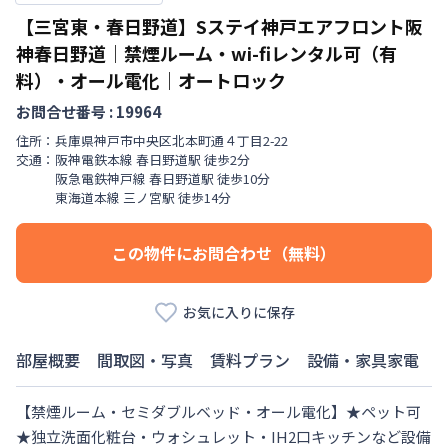
【三宮東・春日野道】Sステイ神戸エアフロント阪
神春日野道｜禁煙ルーム・wi-fiレンタル可（有
料）・オール電化｜オートロック
お問合せ番号 :
19964
住所：
兵庫県
神戸市中央区
北本町通
４丁目
2-22
交通：
阪神電鉄本線
春日野道駅
徒歩
2
分
阪急電鉄神戸線
春日野道駅
徒歩
10
分
東海道本線
三ノ宮駅
徒歩
14
分
この物件にお問合わせ（無料）
お気に入りに保存
部屋概要
間取図・写真
賃料プラン
設備・家具家電
【禁煙ルーム・セミダブルベッド・オール電化】★ペット可
★独立洗面化粧台・ウォシュレット・IH2口キッチンなど設備