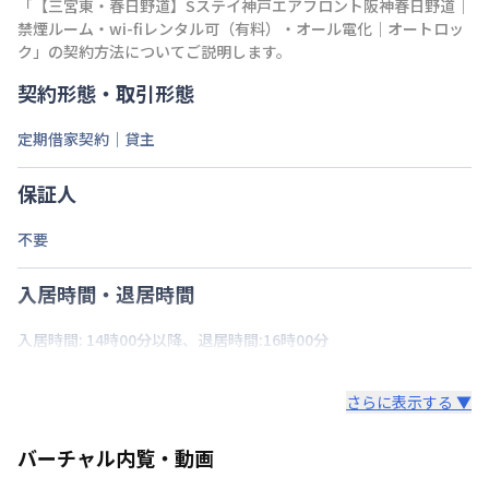
「
【三宮東・春日野道】Sステイ神戸エアフロント阪神春日野道｜
禁煙ルーム・wi-fiレンタル可（有料）・オール電化｜オートロッ
ク
」の契約方法についてご説明します。
契約形態・取引形態
定期借家契約｜貸主
保証人
不要
入居時間・退居時間
入居時間: 14時00分以降、退居時間:16時00分
さらに表示する ▼
バーチャル内覧・動画