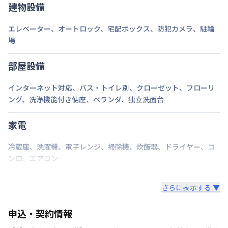
建物設備
エレベーター
、
オートロック
、
宅配ボックス
、
防犯カメラ
、
駐輪
場
部屋設備
インターネット対応
、
バス・トイレ別
、
クローゼット
、
フローリ
ング
、
洗浄機能付き便座
、
ベランダ
、
独立洗面台
家電
冷蔵庫
、
洗濯機
、
電子レンジ
、
掃除機
、
炊飯器
、
ドライヤー
、
コ
ンロ
、
エアコン
さらに表示する ▼
申込・契約情報