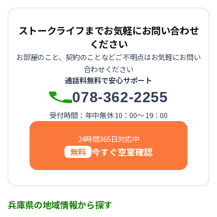
【神戸市中央区・阪急春日野道】Sステイ三宮東フィールOL｜
【灘区・JR六甲道】Sステイ六甲道SOUTH・OL｜禁煙ルーム
【東灘区・摂津本山】Sステイ本山サンハイツOL｜禁煙ルー
ストークライフまでお気軽にお問い合わせ
【東灘区・JR住吉】Sステイ神戸住吉本町OL｜禁煙ルーム・W
ください
【東灘区・阪神御影】Sステイ御影本町OL｜禁煙ルーム・Wi
お部屋のこと、契約のことなどご不明点はお気軽にお問い
【神戸・春日野道】Sステイ三宮東アスヴェル｜禁煙ルーム・W
合わせください
【宝塚市・逆瀬川】Sステイ逆瀬川｜禁煙ルーム・Wi-Fi無料
通話料無料で安心サポート
【西宮北口】Sステイ西宮北口第２｜禁煙ルーム・Wi-Fi
078-362-2255
【西宮北口】Sステイ西宮北口第２｜禁煙ルーム・Wi-Fi
【神戸・三宮】Sステイ神戸三宮レガニール｜禁煙ルーム・Wi
受付時間：年中無休 10：00～ 19：00
24時間365日対応中
今すぐ空室確認
無料
兵庫県の地域情報から探す