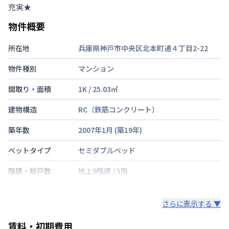
充実★
物件概要
所在地
兵庫県神戸市中央区北本町通４丁目2-22
物件種別
マンション
間取り・面積
1K
/
25.03
㎡
建物構造
RC（鉄筋コンクリート）
築年数
2007年1月
(築
19
年)
ベットタイプ
セミダブルベッド
階建・総戸数
地上9階建
/
5階
鍵の種類
さらに表示する ▼
部屋の向き
賃料・初期費用