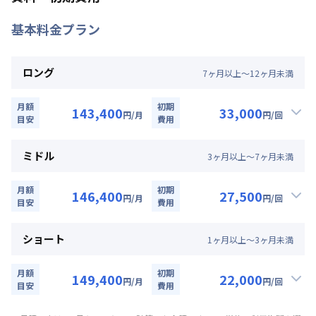
禁煙・喫煙
禁煙
基本料金プラン
阪神電鉄本線
春日野道駅
徒歩
2
分
交通
阪急電鉄神戸線
春日野道駅
徒歩
10
分
東海道本線
三ノ宮駅
徒歩
14
分
ロング
7
ヶ
月
以上～
12
ヶ
月
未満
定員
2
名
月額
初期
143,400
33,000
駐車場
なし
円
/月
円
/回
目安
費用
▼
ロング
利用時の料金詳細
次回更新日
情報更新日より14日以内
月額賃料目安詳細料金（30日利用）
ミドル
3
ヶ
月
以上～
7
ヶ
月
未満
賃料：
93,000円/月 (3,100円/日)
情報更新日
2026年7月24日
光熱費：
24,000円/月 (800円/日) (税抜)
月額
初期
146,400
27,500
円
/月
円
/回
清掃料：
目安
25,000円/回 (税抜)
費用
▼
ミドル
利用時の料金詳細
その他費用詳細料金
月額賃料目安詳細料金（30日利用）
管理費
：
24,000円/月 (800円/日)
ショート
1
ヶ
月
以上～
3
ヶ
月
未満
賃料：
96,000円/月 (3,200円/日)
初期費用詳細料金
光熱費：
24,000円/月 (800円/日) (税抜)
契約事務手数料
：
5,000
円/回
（税抜）
月額
初期
149,400
22,000
円
/月
円
/回
清掃料：
目安
20,000円/回 (税抜)
費用
▼
ショート
利用時の料金詳細
その他費用詳細料金