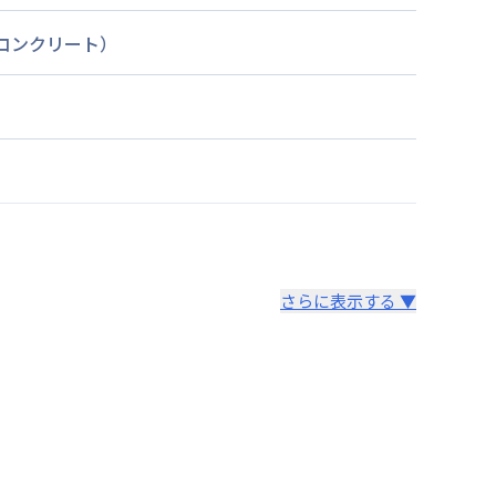
筋コンクリート）
さらに表示する ▼
より14日以内