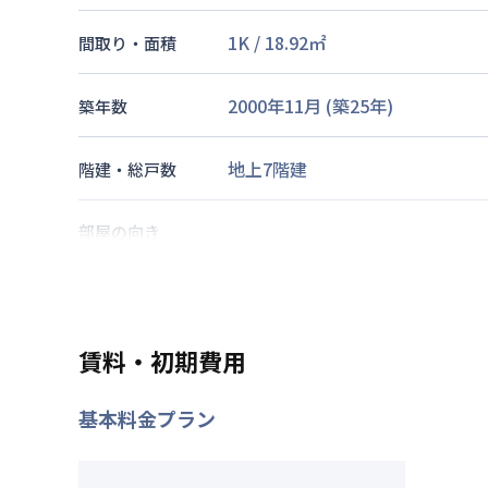
1K
/
18.92
㎡
間取り・面積
2000年11月
(築
25
年)
築年数
地上7階建
階建・総戸数
部屋の向き
東海道本線
三ノ宮駅
徒歩
7
分
神戸新交通
貿易センター駅
徒歩
交通
神戸市海岸線
三宮・花時計前駅
賃料・初期費用
なし
駐車場
基本料金プラン
2026年7月24日
情報更新日