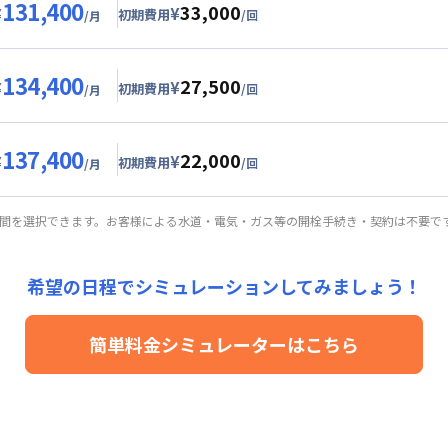
131,400
33,000
¥
¥
初期費用
/回
/月
グ
利用時の料金詳細
目安詳細料金（30日利用）
134,400
27,500
1,000円/月 (2,700円/日)
¥
¥
初期費用
/回
/月
24,000円/月 (800円/日) (税抜)
ル
利用時の料金詳細
目安詳細料金（30日利用）
25,000円/回 (税抜)
137,400
22,000
用詳細料金
4,000円/月 (2,800円/日)
¥
¥
初期費用
/回
/月
24,000円/月 (800円/日)
24,000円/月 (800円/日) (税抜)
ート
利用時の料金詳細
詳細料金
目安詳細料金（30日利用）
20,000円/回 (税抜)
期間を選択できます。お客様による水道・電気・ガス等の開栓手続き・契約は不要で
手数料
：
5,000
円/回
（税抜）
用詳細料金
7,000円/月 (2,900円/日)
24,000円/月 (800円/日)
24,000円/月 (800円/日) (税抜)
詳細料金
15,000円/回 (税抜)
希望の日程でシミュレーションしてみましょう！
手数料
：
5,000
円/回
（税抜）
用詳細料金
24,000円/月 (800円/日)
簡単料金シミュレーターはこちら
詳細料金
手数料
：
5,000
円/回
（税抜）