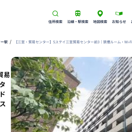
住所検索
沿線・駅検索
地図検索
お知らせ
ター駅
【三宮・貿易センター】Sステイ三宮貿易センター前3｜禁煙ルーム・Wi
貿易
ンタ
ド
ス