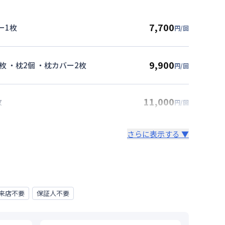
7,700
ー1枚
円/回
9,900
枚 ・枕2個 ・枕カバー2枚
円/回
11,000
枚
円/回
さらに表示する ▼
来店不要
保証人不要