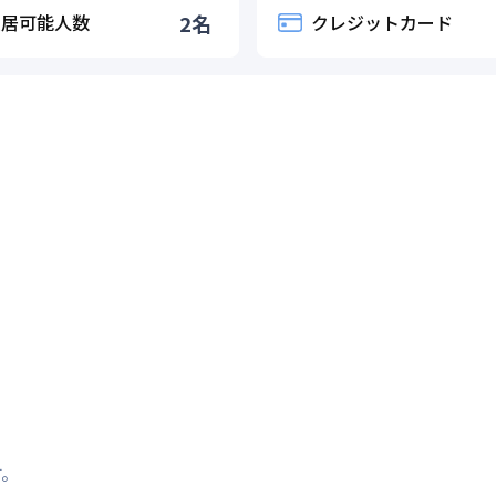
入居可能人数
2
名
クレジットカード
す。