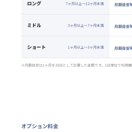
ロング
7
ヶ
月
以上～
12
ヶ
月
未満
月額目安
▼
ロン
月額賃料
ミドル
賃料：
8
3
ヶ
月
以上～
7
ヶ
月
未満
月額目安
光熱費：
▼
ミド
清掃料：
月額賃料
ショート
その他費
賃料：
8
1
ヶ
月
以上～
3
ヶ
月
未満
月額目安
管理費
：
光熱費：
▼
ショ
初期費用
清掃料：
月額賃料
※月額目安は1ヶ月を30日として計算した金額です。1日単位で利用
契約事務
その他費
賃料：
8
管理費
：
光熱費：
初期費用
清掃料：
契約事務
その他費
管理費
：
初期費用
契約事務
オプション料金