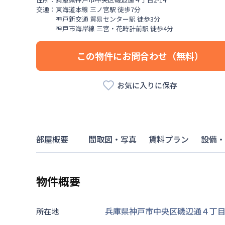
交通：
東海道本線
三ノ宮駅
徒歩
7
分
神戸新交通
貿易センター駅
徒歩
3
分
神戸市海岸線
三宮・花時計前駅
徒歩
4
分
この物件にお問合わせ（無料）
お気に入りに保存
部屋概要
間取図・写真
賃料プラン
設備・
物件概要
兵庫県神戸市中央区磯辺通４丁目2
所在地