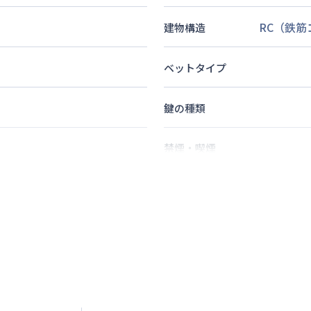
RC（鉄
建物構造
ベットタイプ
鍵の種類
禁煙・喫煙
3
分
2
名
定員
徒歩
4
分
情報更新日
次回更新日