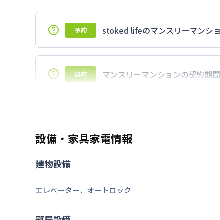
stoked lifeのマンスリー
予約
7日以上からのご契約期間ですが1ヶ月（3
マンスリーマンションの契約期間
契約
延長については、ご利用期間終了後に、す
ださい。期間の変更がある場合は、できる
設備・家具家電情報
建物設備
エレベーター
、
オートロック
部屋設備