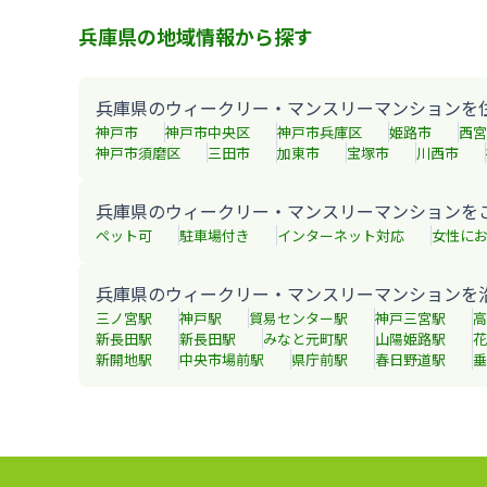
兵庫県の地域情報から探す
兵庫県のウィークリー・マンスリーマンションを
神戸市
神戸市中央区
神戸市兵庫区
姫路市
西宮
神戸市須磨区
三田市
加東市
宝塚市
川西市
兵庫県のウィークリー・マンスリーマンションを
ペット可
駐車場付き
インターネット対応
女性に
兵庫県のウィークリー・マンスリーマンションを
三ノ宮
駅
神戸
駅
貿易センター
駅
神戸三宮
駅
高
新長田
駅
新長田
駅
みなと元町
駅
山陽姫路
駅
花
新開地
駅
中央市場前
駅
県庁前
駅
春日野道
駅
垂