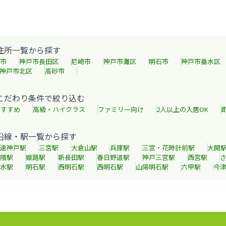
住所一覧から探す
市
神戸市長田区
尼崎市
神戸市灘区
明石市
神戸市垂水区
神戸市北区
高砂市
こだわり条件で絞り込む
おすすめ
高級・ハイクラス
ファミリー向け
2人以上の入居OK
沿線・駅一覧から探す
速神戸
駅
三宮
駅
大倉山
駅
兵庫
駅
三宮・花時計前
駅
大開
隈
駅
姫路
駅
新長田
駅
春日野道
駅
神戸三宮
駅
西宮
駅
水
駅
明石
駅
西明石
駅
西明石
駅
山陽明石
駅
六甲
駅
今