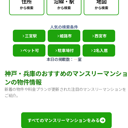
住所
沿線・駅
地図
から検索
から検索
から検索
人気の検索条件
三宮駅
姫路市
西宮市
ペット可
駐車場付
2名入居
本日の掲載数：
—
室
神戸・兵庫のおすすめのマンスリーマンショ
ンの物件情報
新着の物件や料金プランが更新された注目のマンスリーマンションを
ご紹介。
【神戸市中央区・阪急春日野道】Sステイ三宮東フィールOL｜
【灘区・JR六甲道】Sステイ六甲道SOUTH・OL｜禁煙ルーム
【東灘区・摂津本山】Sステイ本山サンハイツOL｜禁煙ルー
すべてのマンスリーマンションをみる
【東灘区・JR住吉】Sステイ神戸住吉本町OL｜禁煙ルーム・W