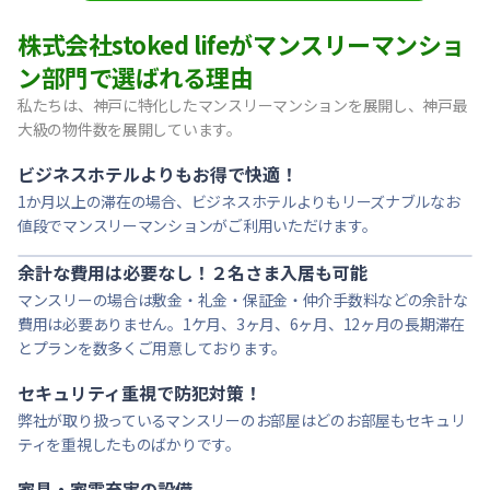
【東灘区・阪神御影】Sステイ御影本町OL｜禁煙ルーム・Wi
株式会社stoked lifeがマンスリーマンショ
【神戸・春日野道】Sステイ三宮東アスヴェル｜禁煙ルーム・W
ン部門で選ばれる理由
【宝塚市・逆瀬川】Sステイ逆瀬川｜禁煙ルーム・Wi-Fi無料
私たちは、神戸に特化したマンスリーマンションを展開し、神戸最
【西宮北口】Sステイ西宮北口第２｜禁煙ルーム・Wi-Fi
大級の物件数を展開しています。
【西宮北口】Sステイ西宮北口第２｜禁煙ルーム・Wi-Fi
【神戸・三宮】Sステイ神戸三宮レガニール｜禁煙ルーム・Wi
ビジネスホテルよりもお得で快適！
1か月以上の滞在の場合、ビジネスホテルよりもリーズナブルなお
値段でマンスリーマンションがご利用いただけます。
余計な費用は必要なし！２名さま入居も可能
マンスリーの場合は敷金・礼金・保証金・仲介手数料などの余計な
費用は必要ありません。1ケ月、3ヶ月、6ヶ月、12ヶ月の長期滞在
とプランを数多くご用意しております。
セキュリティ重視で防犯対策！
弊社が取り扱っているマンスリーのお部屋はどのお部屋もセキュリ
ティを重視したものばかりです。
家具・家電充実の設備