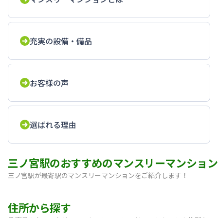
充実の設備・備品
お客様の声
選ばれる理由
三ノ宮駅のおすすめのマンスリーマンション
三ノ宮駅が最寄駅のマンスリーマンションをご紹介します！
【神戸・三宮】Sステイ神戸三宮レガニール｜禁煙ルーム・Wi
住所から探す
【三宮・花時計前】SステイEL神戸三宮磯上通｜禁煙ルーム・