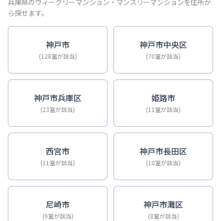
【神戸・三宮】Sステイ神戸三宮ジアコスモ｜禁煙ルーム・Wi
兵庫県のウィークリーマンション・マンスリーマンションを住所か
【神戸・三宮】Sステイ三宮ソレイユ｜Wi-Fi無料・禁煙・
ら探せます。
【三宮・花時計前】Sステイ三宮駅前ルシール｜禁煙ルーム・W
【三宮東・春日野道】Sステイ神戸三宮ラシュレ｜１LDKタイ
神戸市
神戸市中央区
【神戸・三宮】Sステイ三宮駅前７｜禁煙ルーム・Wi-Fiレ
(128室が該当)
(70室が該当)
【三宮・貿易センター】Sステイ三宮貿易センター前2｜禁煙
神戸市兵庫区
姫路市
(23室が該当)
(11室が該当)
西宮市
神戸市長田区
(11室が該当)
(10室が該当)
尼崎市
神戸市灘区
(9室が該当)
(8室が該当)