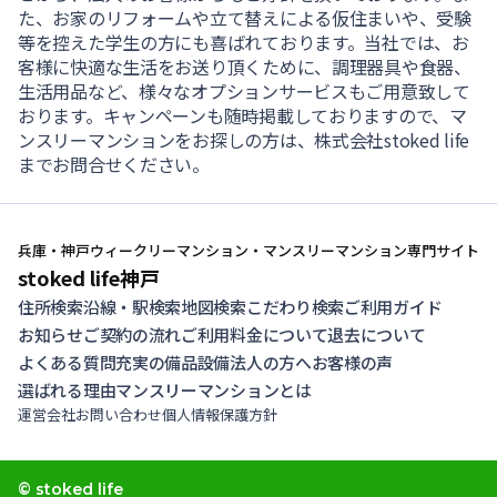
た、お家のリフォームや立て替えによる仮住まいや、受験
等を控えた学生の方にも喜ばれております。当社では、お
客様に快適な生活をお送り頂くために、調理器具や食器、
生活用品など、様々なオプションサービスもご用意致して
おります。キャンペーンも随時掲載しておりますので、マ
ンスリーマンションをお探しの方は、株式会社stoked life
までお問合せください。
兵庫・神戸ウィークリーマンション・マンスリーマンション専門サイト
stoked life神戸
住所検索
沿線・駅検索
地図検索
こだわり検索
ご利用ガイド
お知らせ
ご契約の流れ
ご利用料金について
退去について
よくある質問
充実の備品設備
法人の方へ
お客様の声
選ばれる理由
マンスリーマンションとは
運営会社
お問い合わせ
個人情報保護方針
© stoked life