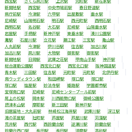
西宮駅
さくら夙川駅
上沢駅
元町駅
新在家駅
新開地駅
西宮駅
中央市場前駅
春日野道駅
県庁前駅
今津駅
六甲駅
出屋敷駅
垂水駅
尼崎駅
山陽明石駅
明石駅
西元町駅
西明石駅
西明石駅
名谷駅
大石駅
尼崎駅
山陽垂水駅
岩屋駅
手柄駅
新神戸駅
東垂水駅
湊川公園駅
灘駅
石屋川駅
立花駅
藤江駅
三宮駅
亀山駅
人丸前駅
今津駅
伊川谷駅
住吉駅
加古川駅
加古川駅
夙川駅
大物駅
御影駅
御影駅
新開地駅
日岡駅
武庫之荘駅
甲南山手駅
神戸駅
総合運動公園駅
西宮北口駅
西宮北口駅
阪神国道駅
青木駅
三田駅
住吉駅
元町駅
元町駅
北伊丹駅
南ウッディタウン駅
和田岬駅
塚口駅
塚口駅
塚口駅
塩屋駅
妙法寺駅
姫路駅
学園都市駅
宝塚南口駅
尼崎駅
尼崎センタープール前駅
尾上の松駅
岡本駅
川西能勢口駅
御崎公園駅
摂津本山駅
摩耶駅
新三田駅
新神戸駅
旧居留地・大丸前駅
林崎松江海岸駅
武庫川駅
深江駅
滝の茶屋駅
社町駅
芦屋駅
芦屋川駅
苅藻駅
荒井駅
西代駅
西鈴蘭台駅
逆瀬川駅
鈴蘭台駅
鈴蘭台西口駅
長田駅
長田駅
須磨駅
高砂駅