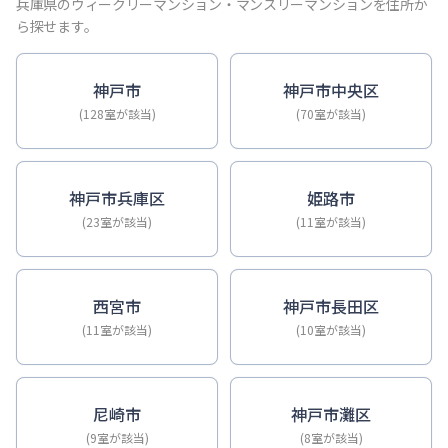
【神戸・三宮】Sステイ神戸三宮ジアコスモ｜禁煙ルーム・Wi
兵庫県のウィークリーマンション・マンスリーマンションを住所か
【神戸・三宮】Sステイ三宮ソレイユ｜Wi-Fi無料・禁煙・
ら探せます。
【三宮・花時計前】Sステイ三宮駅前ルシール｜禁煙ルーム・W
【三宮東・春日野道】Sステイ神戸三宮ラシュレ｜１LDKタイ
神戸市
神戸市中央区
【神戸・三宮】Sステイ三宮駅前７｜禁煙ルーム・Wi-Fiレ
(128室が該当)
(70室が該当)
【三宮・貿易センター】Sステイ三宮貿易センター前2｜禁煙
神戸市兵庫区
姫路市
(23室が該当)
(11室が該当)
西宮市
神戸市長田区
(11室が該当)
(10室が該当)
尼崎市
神戸市灘区
(9室が該当)
(8室が該当)