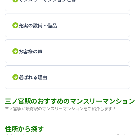
充実の設備・備品
お客様の声
選ばれる理由
三ノ宮駅のおすすめのマンスリーマンション
三ノ宮駅が最寄駅のマンスリーマンションをご紹介します！
【神戸・三宮】Sステイ神戸三宮レガニール｜禁煙ルーム・Wi
住所から探す
【三宮・花時計前】SステイEL神戸三宮磯上通｜禁煙ルーム・