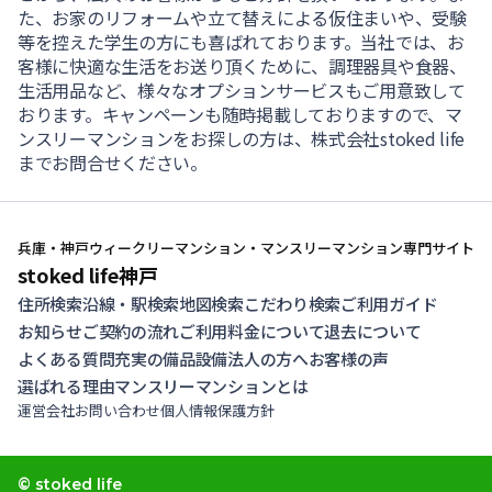
た、お家のリフォームや立て替えによる仮住まいや、受験
等を控えた学生の方にも喜ばれております。当社では、お
客様に快適な生活をお送り頂くために、調理器具や食器、
生活用品など、様々なオプションサービスもご用意致して
おります。キャンペーンも随時掲載しておりますので、マ
ンスリーマンションをお探しの方は、株式会社stoked life
までお問合せください。
兵庫・神戸ウィークリーマンション・マンスリーマンション専門サイト
stoked life神戸
住所検索
沿線・駅検索
地図検索
こだわり検索
ご利用ガイド
お知らせ
ご契約の流れ
ご利用料金について
退去について
よくある質問
充実の備品設備
法人の方へ
お客様の声
選ばれる理由
マンスリーマンションとは
運営会社
お問い合わせ
個人情報保護方針
© stoked life