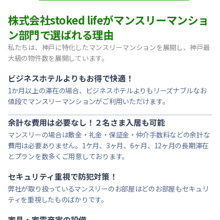
【東灘区・JR住吉】Sステイ神戸住吉本町OL｜禁煙ルーム・W
株式会社stoked lifeがマンスリーマンショ
【東灘区・阪神御影】Sステイ御影本町OL｜禁煙ルーム・Wi
ン部門で選ばれる理由
【神戸・春日野道】Sステイ三宮東アスヴェル｜禁煙ルーム・W
私たちは、神戸に特化したマンスリーマンションを展開し、神戸最
【西宮北口】Sステイ西宮北口第２｜禁煙ルーム・Wi-Fi
大級の物件数を展開しています。
【西宮北口】Sステイ西宮北口第２｜禁煙ルーム・Wi-Fi
【神戸・三宮】Sステイ神戸三宮レガニール｜禁煙ルーム・Wi
ビジネスホテルよりもお得で快適！
1か月以上の滞在の場合、ビジネスホテルよりもリーズナブルなお
値段でマンスリーマンションがご利用いただけます。
余計な費用は必要なし！２名さま入居も可能
マンスリーの場合は敷金・礼金・保証金・仲介手数料などの余計な
費用は必要ありません。1ケ月、3ヶ月、6ヶ月、12ヶ月の長期滞在
とプランを数多くご用意しております。
セキュリティ重視で防犯対策！
弊社が取り扱っているマンスリーのお部屋はどのお部屋もセキュリ
ティを重視したものばかりです。
家具・家電充実の設備