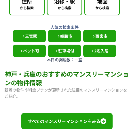
住所
沿線・駅
地図
から検索
から検索
から検索
人気の検索条件
三宮駅
姫路市
西宮市
ペット可
駐車場付
2名入居
本日の掲載数：
—
室
神戸・兵庫のおすすめのマンスリーマンショ
ンの物件情報
新着の物件や料金プランが更新された注目のマンスリーマンションを
ご紹介。
【宝塚市・逆瀬川】Sステイ逆瀬川｜禁煙ルーム・Wi-Fi無料
【神戸市中央区・阪急春日野道】Sステイ三宮東フィールOL｜
【灘区・JR六甲道】Sステイ六甲道SOUTH・OL｜禁煙ルーム
すべてのマンスリーマンションをみる
【東灘区・摂津本山】Sステイ本山サンハイツOL｜禁煙ルー