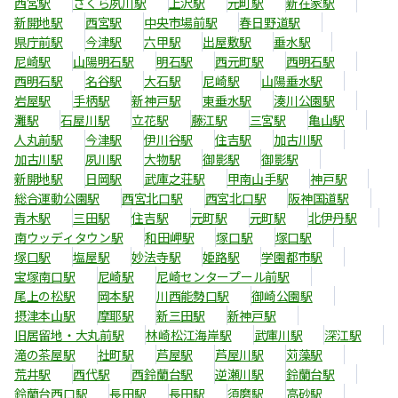
西宮駅
さくら夙川駅
上沢駅
元町駅
新在家駅
新開地駅
西宮駅
中央市場前駅
春日野道駅
県庁前駅
今津駅
六甲駅
出屋敷駅
垂水駅
尼崎駅
山陽明石駅
明石駅
西元町駅
西明石駅
西明石駅
名谷駅
大石駅
尼崎駅
山陽垂水駅
岩屋駅
手柄駅
新神戸駅
東垂水駅
湊川公園駅
灘駅
石屋川駅
立花駅
藤江駅
三宮駅
亀山駅
人丸前駅
今津駅
伊川谷駅
住吉駅
加古川駅
加古川駅
夙川駅
大物駅
御影駅
御影駅
新開地駅
日岡駅
武庫之荘駅
甲南山手駅
神戸駅
総合運動公園駅
西宮北口駅
西宮北口駅
阪神国道駅
青木駅
三田駅
住吉駅
元町駅
元町駅
北伊丹駅
南ウッディタウン駅
和田岬駅
塚口駅
塚口駅
塚口駅
塩屋駅
妙法寺駅
姫路駅
学園都市駅
宝塚南口駅
尼崎駅
尼崎センタープール前駅
尾上の松駅
岡本駅
川西能勢口駅
御崎公園駅
摂津本山駅
摩耶駅
新三田駅
新神戸駅
旧居留地・大丸前駅
林崎松江海岸駅
武庫川駅
深江駅
滝の茶屋駅
社町駅
芦屋駅
芦屋川駅
苅藻駅
荒井駅
西代駅
西鈴蘭台駅
逆瀬川駅
鈴蘭台駅
鈴蘭台西口駅
長田駅
長田駅
須磨駅
高砂駅