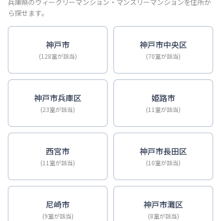
【神戸・三宮】Sステイ神戸三宮ジアコスモ｜禁煙ルーム・Wi
兵庫県のウィークリーマンション・マンスリーマンションを住所か
【神戸・三宮】Sステイ三宮ソレイユ｜Wi-Fi無料・禁煙・
ら探せます。
【三宮・花時計前】Sステイ三宮駅前ルシール｜禁煙ルーム・W
【三宮東・春日野道】Sステイ神戸三宮ラシュレ｜１LDKタイ
神戸市
神戸市中央区
【神戸・三宮】Sステイ三宮駅前７｜禁煙ルーム・Wi-Fiレ
(128室が該当)
(70室が該当)
【三宮・貿易センター】Sステイ三宮貿易センター前2｜禁煙
神戸市兵庫区
姫路市
(23室が該当)
(11室が該当)
西宮市
神戸市長田区
(11室が該当)
(10室が該当)
尼崎市
神戸市灘区
(9室が該当)
(8室が該当)