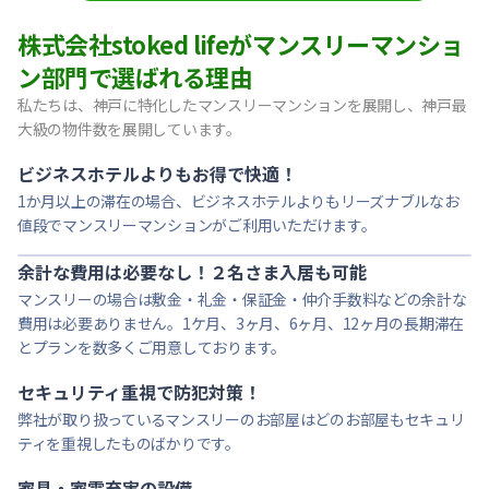
【東灘区・阪神御影】Sステイ御影本町OL｜禁煙ルーム・Wi
株式会社stoked lifeがマンスリーマンショ
【神戸・春日野道】Sステイ三宮東アスヴェル｜禁煙ルーム・W
ン部門で選ばれる理由
【宝塚市・逆瀬川】Sステイ逆瀬川｜禁煙ルーム・Wi-Fi無料
私たちは、神戸に特化したマンスリーマンションを展開し、神戸最
【西宮北口】Sステイ西宮北口第２｜禁煙ルーム・Wi-Fi
大級の物件数を展開しています。
【西宮北口】Sステイ西宮北口第２｜禁煙ルーム・Wi-Fi
【神戸・三宮】Sステイ神戸三宮レガニール｜禁煙ルーム・Wi
ビジネスホテルよりもお得で快適！
1か月以上の滞在の場合、ビジネスホテルよりもリーズナブルなお
値段でマンスリーマンションがご利用いただけます。
余計な費用は必要なし！２名さま入居も可能
マンスリーの場合は敷金・礼金・保証金・仲介手数料などの余計な
費用は必要ありません。1ケ月、3ヶ月、6ヶ月、12ヶ月の長期滞在
とプランを数多くご用意しております。
セキュリティ重視で防犯対策！
弊社が取り扱っているマンスリーのお部屋はどのお部屋もセキュリ
ティを重視したものばかりです。
家具・家電充実の設備