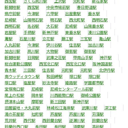
西宮駅
さくら夙川駅
上沢駅
元町駅
新在家駅
新開地駅
西宮駅
中央市場前駅
春日野道駅
県庁前駅
今津駅
六甲駅
出屋敷駅
垂水駅
尼崎駅
山陽明石駅
明石駅
西元町駅
西明石駅
西明石駅
名谷駅
大石駅
尼崎駅
山陽垂水駅
岩屋駅
手柄駅
新神戸駅
東垂水駅
湊川公園駅
灘駅
石屋川駅
立花駅
藤江駅
三宮駅
亀山駅
人丸前駅
今津駅
伊川谷駅
住吉駅
加古川駅
加古川駅
夙川駅
大物駅
御影駅
御影駅
新開地駅
日岡駅
武庫之荘駅
甲南山手駅
神戸駅
総合運動公園駅
西宮北口駅
西宮北口駅
阪神国道駅
青木駅
三田駅
住吉駅
元町駅
元町駅
北伊丹駅
南ウッディタウン駅
和田岬駅
塚口駅
塚口駅
塚口駅
塩屋駅
妙法寺駅
姫路駅
学園都市駅
宝塚南口駅
尼崎駅
尼崎センタープール前駅
尾上の松駅
岡本駅
川西能勢口駅
御崎公園駅
摂津本山駅
摩耶駅
新三田駅
新神戸駅
旧居留地・大丸前駅
林崎松江海岸駅
武庫川駅
深江駅
滝の茶屋駅
社町駅
芦屋駅
芦屋川駅
苅藻駅
荒井駅
西代駅
西鈴蘭台駅
逆瀬川駅
鈴蘭台駅
鈴蘭台西口駅
長田駅
長田駅
須磨駅
高砂駅