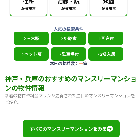
住所
沿線・駅
地図
から検索
から検索
から検索
人気の検索条件
三宮駅
姫路市
西宮市
ペット可
駐車場付
2名入居
本日の掲載数：
—
室
神戸・兵庫のおすすめのマンスリーマンショ
ンの物件情報
新着の物件や料金プランが更新された注目のマンスリーマンションを
ご紹介。
【神戸市中央区・阪急春日野道】Sステイ三宮東フィールOL｜
【灘区・JR六甲道】Sステイ六甲道SOUTH・OL｜禁煙ルーム
【東灘区・摂津本山】Sステイ本山サンハイツOL｜禁煙ルー
すべてのマンスリーマンションをみる
【東灘区・JR住吉】Sステイ神戸住吉本町OL｜禁煙ルーム・W