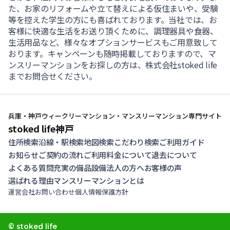
た、お家のリフォームや立て替えによる仮住まいや、受験
等を控えた学生の方にも喜ばれております。当社では、お
客様に快適な生活をお送り頂くために、調理器具や食器、
生活用品など、様々なオプションサービスもご用意致して
おります。キャンペーンも随時掲載しておりますので、マ
ンスリーマンションをお探しの方は、株式会社stoked life
までお問合せください。
兵庫・神戸ウィークリーマンション・マンスリーマンション専門サイト
stoked life神戸
住所検索
沿線・駅検索
地図検索
こだわり検索
ご利用ガイド
お知らせ
ご契約の流れ
ご利用料金について
退去について
よくある質問
充実の備品設備
法人の方へ
お客様の声
選ばれる理由
マンスリーマンションとは
運営会社
お問い合わせ
個人情報保護方針
© stoked life