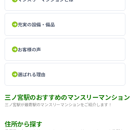
充実の設備・備品
お客様の声
選ばれる理由
三ノ宮駅のおすすめのマンスリーマンション
三ノ宮駅が最寄駅のマンスリーマンションをご紹介します！
【神戸・三宮】Sステイ神戸三宮レガニール｜禁煙ルーム・Wi
住所から探す
【三宮・花時計前】SステイEL神戸三宮磯上通｜禁煙ルーム・