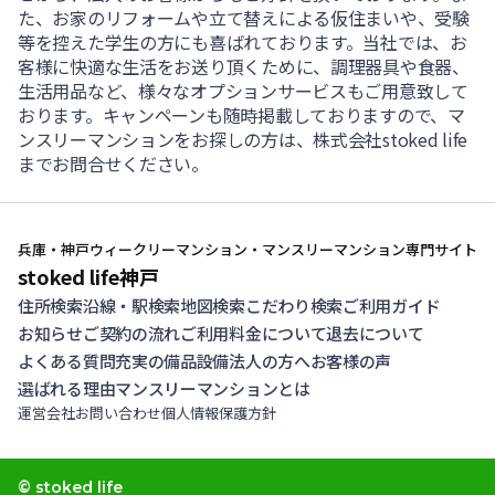
た、お家のリフォームや立て替えによる仮住まいや、受験
等を控えた学生の方にも喜ばれております。当社では、お
客様に快適な生活をお送り頂くために、調理器具や食器、
生活用品など、様々なオプションサービスもご用意致して
おります。キャンペーンも随時掲載しておりますので、マ
ンスリーマンションをお探しの方は、株式会社stoked life
までお問合せください。
兵庫・神戸ウィークリーマンション・マンスリーマンション専門サイト
stoked life神戸
住所検索
沿線・駅検索
地図検索
こだわり検索
ご利用ガイド
お知らせ
ご契約の流れ
ご利用料金について
退去について
よくある質問
充実の備品設備
法人の方へ
お客様の声
選ばれる理由
マンスリーマンションとは
運営会社
お問い合わせ
個人情報保護方針
© stoked life