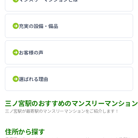
充実の設備・備品
お客様の声
選ばれる理由
三ノ宮駅のおすすめのマンスリーマンション
三ノ宮駅が最寄駅のマンスリーマンションをご紹介します！
【神戸・三宮】Sステイ神戸三宮レガニール｜禁煙ルーム・Wi
住所から探す
【三宮・花時計前】SステイEL神戸三宮磯上通｜禁煙ルーム・