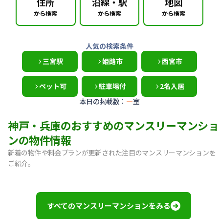
住所
沿線・駅
地図
から検索
から検索
から検索
人気の検索条件
三宮駅
姫路市
西宮市
ペット可
駐車場付
2名入居
本日の掲載数：
—
室
神戸・兵庫のおすすめのマンスリーマンショ
ンの物件情報
新着の物件や料金プランが更新された注目のマンスリーマンションを
ご紹介。
【神戸市中央区・阪急春日野道】Sステイ三宮東フィールOL｜
【灘区・JR六甲道】Sステイ六甲道SOUTH・OL｜禁煙ルーム
【東灘区・摂津本山】Sステイ本山サンハイツOL｜禁煙ルー
すべてのマンスリーマンションをみる
【東灘区・JR住吉】Sステイ神戸住吉本町OL｜禁煙ルーム・W