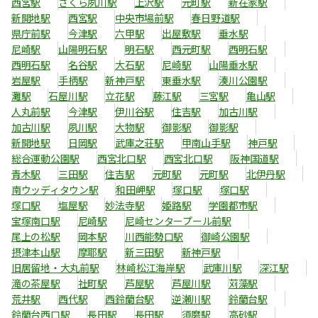
西宮駅
さくら夙川駅
上沢駅
元町駅
新在家駅
新開地駅
西宮駅
中央市場前駅
春日野道駅
県庁前駅
今津駅
六甲駅
出屋敷駅
垂水駅
尼崎駅
山陽明石駅
明石駅
西元町駅
西明石駅
西明石駅
名谷駅
大石駅
尼崎駅
山陽垂水駅
岩屋駅
手柄駅
新神戸駅
東垂水駅
湊川公園駅
灘駅
石屋川駅
立花駅
藤江駅
三宮駅
亀山駅
人丸前駅
今津駅
伊川谷駅
住吉駅
加古川駅
加古川駅
夙川駅
大物駅
御影駅
御影駅
新開地駅
日岡駅
武庫之荘駅
甲南山手駅
神戸駅
総合運動公園駅
西宮北口駅
西宮北口駅
阪神国道駅
青木駅
三田駅
住吉駅
元町駅
元町駅
北伊丹駅
南ウッディタウン駅
和田岬駅
塚口駅
塚口駅
塚口駅
塩屋駅
妙法寺駅
姫路駅
学園都市駅
宝塚南口駅
尼崎駅
尼崎センタープール前駅
尾上の松駅
岡本駅
川西能勢口駅
御崎公園駅
摂津本山駅
摩耶駅
新三田駅
新神戸駅
旧居留地・大丸前駅
林崎松江海岸駅
武庫川駅
深江駅
滝の茶屋駅
社町駅
芦屋駅
芦屋川駅
苅藻駅
荒井駅
西代駅
西鈴蘭台駅
逆瀬川駅
鈴蘭台駅
鈴蘭台西口駅
長田駅
長田駅
須磨駅
高砂駅