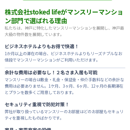
【東灘区・阪神御影】Sステイ御影本町OL｜禁煙ルーム・Wi
株式会社stoked lifeがマンスリーマンショ
【神戸・春日野道】Sステイ三宮東アスヴェル｜禁煙ルーム・W
ン部門で選ばれる理由
【宝塚市・逆瀬川】Sステイ逆瀬川｜禁煙ルーム・Wi-Fi無料
私たちは、神戸に特化したマンスリーマンションを展開し、神戸最
【西宮北口】Sステイ西宮北口第２｜禁煙ルーム・Wi-Fi
大級の物件数を展開しています。
【西宮北口】Sステイ西宮北口第２｜禁煙ルーム・Wi-Fi
【神戸・三宮】Sステイ神戸三宮レガニール｜禁煙ルーム・Wi
ビジネスホテルよりもお得で快適！
1か月以上の滞在の場合、ビジネスホテルよりもリーズナブルなお
値段でマンスリーマンションがご利用いただけます。
余計な費用は必要なし！２名さま入居も可能
マンスリーの場合は敷金・礼金・保証金・仲介手数料などの余計な
費用は必要ありません。1ケ月、3ヶ月、6ヶ月、12ヶ月の長期滞在
とプランを数多くご用意しております。
セキュリティ重視で防犯対策！
弊社が取り扱っているマンスリーのお部屋はどのお部屋もセキュリ
ティを重視したものばかりです。
家具・家電充実の設備