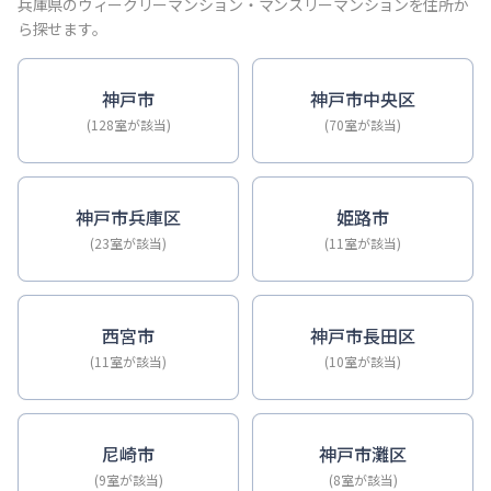
【神戸・三宮】Sステイ神戸三宮ジアコスモ｜禁煙ルーム・Wi
兵庫県のウィークリーマンション・マンスリーマンションを住所か
【神戸・三宮】Sステイ三宮ソレイユ｜Wi-Fi無料・禁煙・
ら探せます。
【三宮・花時計前】Sステイ三宮駅前ルシール｜禁煙ルーム・W
【三宮東・春日野道】Sステイ神戸三宮ラシュレ｜１LDKタイ
神戸市
神戸市中央区
【神戸・三宮】Sステイ三宮駅前７｜禁煙ルーム・Wi-Fiレ
(128室が該当)
(70室が該当)
【三宮・貿易センター】Sステイ三宮貿易センター前2｜禁煙
神戸市兵庫区
姫路市
(23室が該当)
(11室が該当)
西宮市
神戸市長田区
(11室が該当)
(10室が該当)
尼崎市
神戸市灘区
(9室が該当)
(8室が該当)