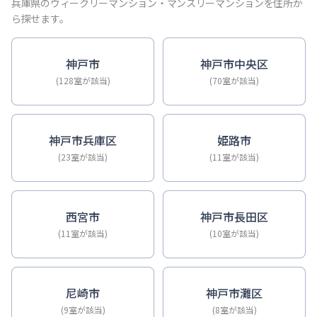
【神戸・三宮】Sステイ神戸三宮ジアコスモ｜禁煙ルーム・Wi
兵庫県のウィークリーマンション・マンスリーマンションを住所か
【神戸・三宮】Sステイ三宮ソレイユ｜Wi-Fi無料・禁煙・
ら探せます。
【三宮・花時計前】Sステイ三宮駅前ルシール｜禁煙ルーム・W
【三宮東・春日野道】Sステイ神戸三宮ラシュレ｜１LDKタイ
神戸市
神戸市中央区
【神戸・三宮】Sステイ三宮駅前７｜禁煙ルーム・Wi-Fiレ
(128室が該当)
(70室が該当)
【三宮・貿易センター】Sステイ三宮貿易センター前2｜禁煙
神戸市兵庫区
姫路市
(23室が該当)
(11室が該当)
西宮市
神戸市長田区
(11室が該当)
(10室が該当)
尼崎市
神戸市灘区
(9室が該当)
(8室が該当)