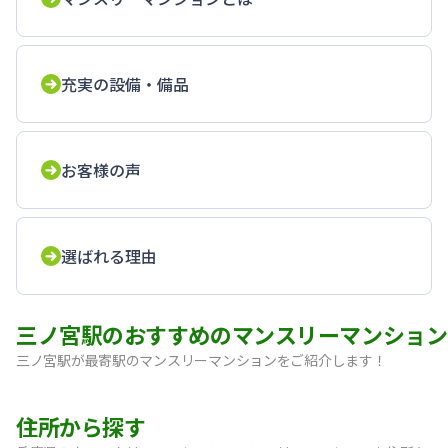
充実の設備・備品
お客様の声
選ばれる理由
三ノ宮駅のおすすめのマンスリーマンション
三ノ宮駅が最寄駅のマンスリーマンションをご紹介します！
【神戸・三宮】Sステイ神戸三宮レガニール｜禁煙ルーム・Wi
住所から探す
【三宮・花時計前】SステイEL神戸三宮磯上通｜禁煙ルーム・