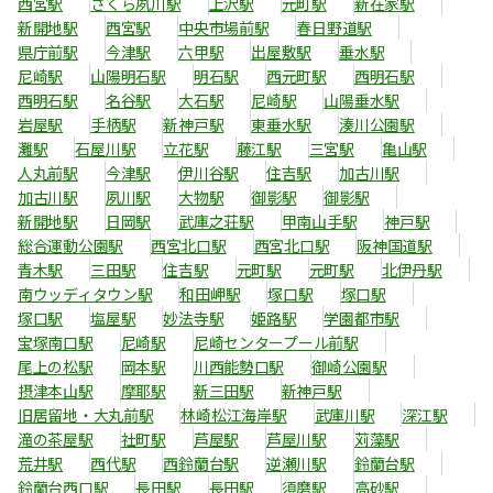
西宮駅
さくら夙川駅
上沢駅
元町駅
新在家駅
新開地駅
西宮駅
中央市場前駅
春日野道駅
県庁前駅
今津駅
六甲駅
出屋敷駅
垂水駅
尼崎駅
山陽明石駅
明石駅
西元町駅
西明石駅
西明石駅
名谷駅
大石駅
尼崎駅
山陽垂水駅
岩屋駅
手柄駅
新神戸駅
東垂水駅
湊川公園駅
灘駅
石屋川駅
立花駅
藤江駅
三宮駅
亀山駅
人丸前駅
今津駅
伊川谷駅
住吉駅
加古川駅
加古川駅
夙川駅
大物駅
御影駅
御影駅
新開地駅
日岡駅
武庫之荘駅
甲南山手駅
神戸駅
総合運動公園駅
西宮北口駅
西宮北口駅
阪神国道駅
青木駅
三田駅
住吉駅
元町駅
元町駅
北伊丹駅
南ウッディタウン駅
和田岬駅
塚口駅
塚口駅
塚口駅
塩屋駅
妙法寺駅
姫路駅
学園都市駅
宝塚南口駅
尼崎駅
尼崎センタープール前駅
尾上の松駅
岡本駅
川西能勢口駅
御崎公園駅
摂津本山駅
摩耶駅
新三田駅
新神戸駅
旧居留地・大丸前駅
林崎松江海岸駅
武庫川駅
深江駅
滝の茶屋駅
社町駅
芦屋駅
芦屋川駅
苅藻駅
荒井駅
西代駅
西鈴蘭台駅
逆瀬川駅
鈴蘭台駅
鈴蘭台西口駅
長田駅
長田駅
須磨駅
高砂駅