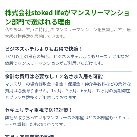
【東灘区・阪神御影】Sステイ御影本町OL｜禁煙ルーム・Wi
株式会社stoked lifeがマンスリーマンショ
【神戸・春日野道】Sステイ三宮東アスヴェル｜禁煙ルーム・W
ン部門で選ばれる理由
【宝塚市・逆瀬川】Sステイ逆瀬川｜禁煙ルーム・Wi-Fi無料
私たちは、神戸に特化したマンスリーマンションを展開し、神戸最
【西宮北口】Sステイ西宮北口第２｜禁煙ルーム・Wi-Fi
大級の物件数を展開しています。
【西宮北口】Sステイ西宮北口第２｜禁煙ルーム・Wi-Fi
【神戸・三宮】Sステイ神戸三宮レガニール｜禁煙ルーム・Wi
ビジネスホテルよりもお得で快適！
1か月以上の滞在の場合、ビジネスホテルよりもリーズナブルなお
値段でマンスリーマンションがご利用いただけます。
余計な費用は必要なし！２名さま入居も可能
マンスリーの場合は敷金・礼金・保証金・仲介手数料などの余計な
費用は必要ありません。1ケ月、3ヶ月、6ヶ月、12ヶ月の長期滞在
とプランを数多くご用意しております。
セキュリティ重視で防犯対策！
弊社が取り扱っているマンスリーのお部屋はどのお部屋もセキュリ
ティを重視したものばかりです。
家具・家電充実の設備