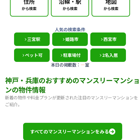
住所
沿線・駅
地図
から検索
から検索
から検索
人気の検索条件
三宮駅
姫路市
西宮市
ペット可
駐車場付
2名入居
本日の掲載数：
—
室
神戸・兵庫のおすすめのマンスリーマンショ
ンの物件情報
新着の物件や料金プランが更新された注目のマンスリーマンションを
ご紹介。
【神戸市中央区・阪急春日野道】Sステイ三宮東フィールOL｜
【灘区・JR六甲道】Sステイ六甲道SOUTH・OL｜禁煙ルーム
【東灘区・摂津本山】Sステイ本山サンハイツOL｜禁煙ルー
すべてのマンスリーマンションをみる
【東灘区・JR住吉】Sステイ神戸住吉本町OL｜禁煙ルーム・W