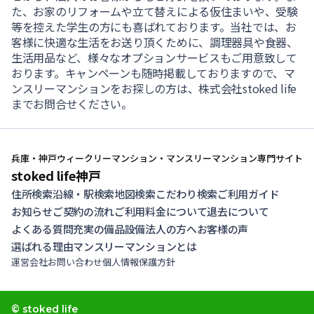
た、お家のリフォームや立て替えによる仮住まいや、受験
等を控えた学生の方にも喜ばれております。当社では、お
客様に快適な生活をお送り頂くために、調理器具や食器、
生活用品など、様々なオプションサービスもご用意致して
おります。キャンペーンも随時掲載しておりますので、マ
ンスリーマンションをお探しの方は、株式会社stoked life
までお問合せください。
兵庫・神戸ウィークリーマンション・マンスリーマンション専門サイト
stoked life神戸
住所検索
沿線・駅検索
地図検索
こだわり検索
ご利用ガイド
お知らせ
ご契約の流れ
ご利用料金について
退去について
よくある質問
充実の備品設備
法人の方へ
お客様の声
選ばれる理由
マンスリーマンションとは
運営会社
お問い合わせ
個人情報保護方針
© stoked life