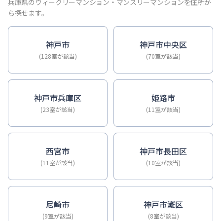
【神戸・三宮】Sステイ神戸三宮ジアコスモ｜禁煙ルーム・Wi
兵庫県のウィークリーマンション・マンスリーマンションを住所か
【神戸・三宮】Sステイ三宮ソレイユ｜Wi-Fi無料・禁煙・
ら探せます。
【三宮・花時計前】Sステイ三宮駅前ルシール｜禁煙ルーム・W
【三宮東・春日野道】Sステイ神戸三宮ラシュレ｜１LDKタイ
神戸市
神戸市中央区
【神戸・三宮】Sステイ三宮駅前７｜禁煙ルーム・Wi-Fiレ
(128室が該当)
(70室が該当)
【三宮・貿易センター】Sステイ三宮貿易センター前2｜禁煙
神戸市兵庫区
姫路市
(23室が該当)
(11室が該当)
西宮市
神戸市長田区
(11室が該当)
(10室が該当)
尼崎市
神戸市灘区
(9室が該当)
(8室が該当)