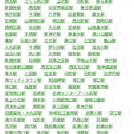
西宮駅
さくら夙川駅
上沢駅
元町駅
新在家駅
新開地駅
西宮駅
中央市場前駅
春日野道駅
県庁前駅
今津駅
六甲駅
出屋敷駅
垂水駅
尼崎駅
山陽明石駅
明石駅
西元町駅
西明石駅
西明石駅
名谷駅
大石駅
尼崎駅
山陽垂水駅
岩屋駅
手柄駅
新神戸駅
東垂水駅
湊川公園駅
灘駅
石屋川駅
立花駅
藤江駅
三宮駅
亀山駅
人丸前駅
今津駅
伊川谷駅
住吉駅
加古川駅
加古川駅
夙川駅
大物駅
御影駅
御影駅
新開地駅
日岡駅
武庫之荘駅
甲南山手駅
神戸駅
総合運動公園駅
西宮北口駅
西宮北口駅
阪神国道駅
青木駅
三田駅
住吉駅
元町駅
元町駅
北伊丹駅
南ウッディタウン駅
和田岬駅
塚口駅
塚口駅
塚口駅
塩屋駅
妙法寺駅
姫路駅
学園都市駅
宝塚南口駅
尼崎駅
尼崎センタープール前駅
尾上の松駅
岡本駅
川西能勢口駅
御崎公園駅
摂津本山駅
摩耶駅
新三田駅
新神戸駅
旧居留地・大丸前駅
林崎松江海岸駅
武庫川駅
深江駅
滝の茶屋駅
社町駅
芦屋駅
芦屋川駅
苅藻駅
荒井駅
西代駅
西鈴蘭台駅
逆瀬川駅
鈴蘭台駅
鈴蘭台西口駅
長田駅
長田駅
須磨駅
高砂駅