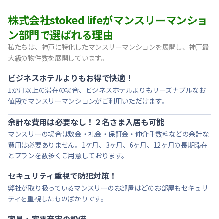
【東灘区・阪神御影】Sステイ御影本町OL｜禁煙ルーム・Wi
株式会社stoked lifeがマンスリーマンショ
【神戸・春日野道】Sステイ三宮東アスヴェル｜禁煙ルーム・W
ン部門で選ばれる理由
【宝塚市・逆瀬川】Sステイ逆瀬川｜禁煙ルーム・Wi-Fi無料
私たちは、神戸に特化したマンスリーマンションを展開し、神戸最
【西宮北口】Sステイ西宮北口第２｜禁煙ルーム・Wi-Fi
大級の物件数を展開しています。
【西宮北口】Sステイ西宮北口第２｜禁煙ルーム・Wi-Fi
【神戸・三宮】Sステイ神戸三宮レガニール｜禁煙ルーム・Wi
ビジネスホテルよりもお得で快適！
1か月以上の滞在の場合、ビジネスホテルよりもリーズナブルなお
値段でマンスリーマンションがご利用いただけます。
余計な費用は必要なし！２名さま入居も可能
マンスリーの場合は敷金・礼金・保証金・仲介手数料などの余計な
費用は必要ありません。1ケ月、3ヶ月、6ヶ月、12ヶ月の長期滞在
とプランを数多くご用意しております。
セキュリティ重視で防犯対策！
弊社が取り扱っているマンスリーのお部屋はどのお部屋もセキュリ
ティを重視したものばかりです。
家具・家電充実の設備