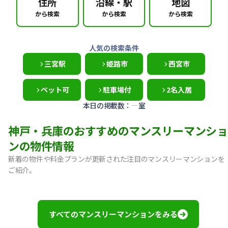
住所
沿線・駅
地図
から検索
から検索
から検索
人気の検索条件
三宮駅
姫路市
西宮市
ペット可
駐車場付
2名入居
本日の掲載数：
—
室
神戸・兵庫のおすすめのマンスリーマンショ
ンの物件情報
新着の物件や料金プランが更新された注目のマンスリーマンションを
ご紹介。
【神戸市中央区・阪急春日野道】Sステイ三宮東フィールOL｜
【灘区・JR六甲道】Sステイ六甲道SOUTH・OL｜禁煙ルーム
【東灘区・摂津本山】Sステイ本山サンハイツOL｜禁煙ルー
すべてのマンスリーマンションをみる
【東灘区・JR住吉】Sステイ神戸住吉本町OL｜禁煙ルーム・W