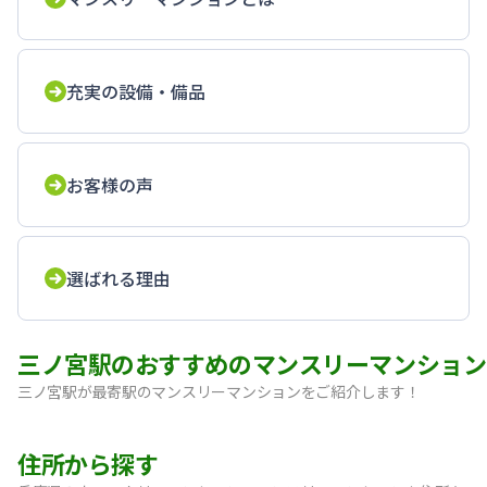
充実の設備・備品
お客様の声
選ばれる理由
三ノ宮駅のおすすめのマンスリーマンション
三ノ宮駅が最寄駅のマンスリーマンションをご紹介します！
【神戸・三宮】Sステイ神戸三宮レガニール｜禁煙ルーム・Wi
住所から探す
【三宮・花時計前】SステイEL神戸三宮磯上通｜禁煙ルーム・