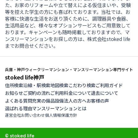
た、お家のリフォームや立て替えによる仮住まいや、受験
等を控えた学生の方にも喜ばれております。当社では、お
客様に快適な生活をお送り頂くために、調理器具や食器、
生活用品など、様々なオプションサービスもご用意致して
おります。キャンペーンも随時掲載しておりますので、マ
ンスリーマンションをお探しの方は、株式会社stoked life
までお問合せください。
兵庫・神戸ウィークリーマンション・マンスリーマンション専門サイト
stoked life神戸
住所検索
沿線・駅検索
地図検索
こだわり検索
ご利用ガイド
お知らせ
ご契約の流れ
ご利用料金について
退去について
よくある質問
充実の備品設備
法人の方へ
お客様の声
選ばれる理由
マンスリーマンションとは
運営会社
お問い合わせ
個人情報保護方針
© stoked life