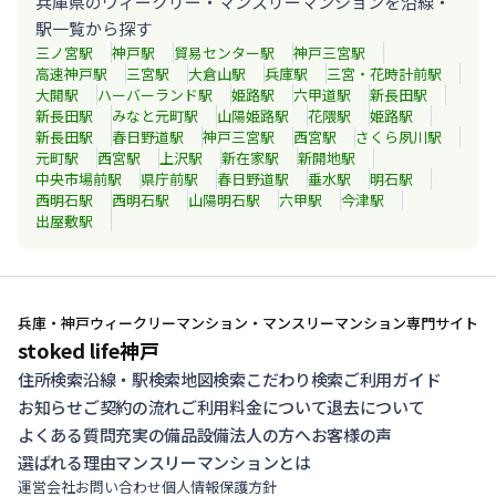
兵庫県のウィークリー・マンスリーマンションを沿線・
駅一覧から探す
三ノ宮
駅
神戸
駅
貿易センター
駅
神戸三宮
駅
高速神戸
駅
三宮
駅
大倉山
駅
兵庫
駅
三宮・花時計前
駅
大開
駅
ハーバーランド
駅
姫路
駅
六甲道
駅
新長田
駅
新長田
駅
みなと元町
駅
山陽姫路
駅
花隈
駅
姫路
駅
新長田
駅
春日野道
駅
神戸三宮
駅
西宮
駅
さくら夙川
駅
元町
駅
西宮
駅
上沢
駅
新在家
駅
新開地
駅
中央市場前
駅
県庁前
駅
春日野道
駅
垂水
駅
明石
駅
西明石
駅
西明石
駅
山陽明石
駅
六甲
駅
今津
駅
出屋敷
駅
兵庫・神戸ウィークリーマンション・マンスリーマンション専門サイト
stoked life神戸
住所検索
沿線・駅検索
地図検索
こだわり検索
ご利用ガイド
お知らせ
ご契約の流れ
ご利用料金について
退去について
よくある質問
充実の備品設備
法人の方へ
お客様の声
選ばれる理由
マンスリーマンションとは
運営会社
お問い合わせ
個人情報保護方針