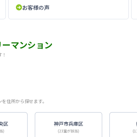
お客様の声
リーマンション
す！
ム・Wi-Fi無料｜オートロック
ルーム・Wi-Fi無料｜オートロック
ム・Wi-Fi無料｜オートロック
・禁煙・オール電化｜出張・単身赴任に
ーム・Wi-Fi無料｜オートロック
ンを住所から探せます。
DKタイプ｜禁煙ルーム・Wi-Fi無料｜オートロック
-Fiレンタル可｜オートロック
｜禁煙ルーム・Wi-Fi無料｜オートロック｜ポートアイラン
央区
神戸市兵庫区
当)
(23室が該当)
(