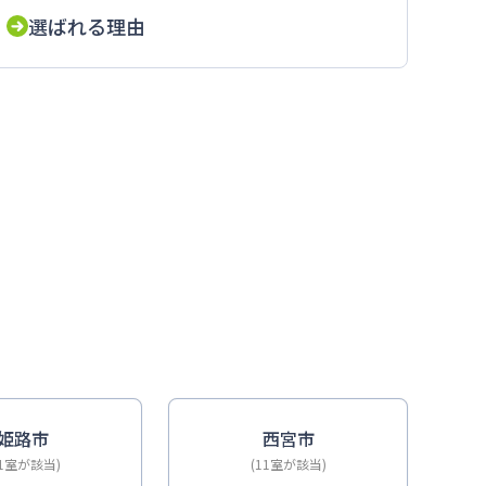
選ばれる理由
ドも近い
姫路市
西宮市
11室が該当)
(11室が該当)