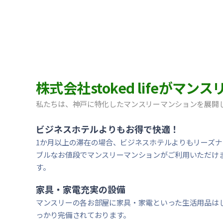
【神戸市中央区・阪急春日野道】Sステイ三宮東フィー
【灘区・JR六甲道】Sステイ六甲道SOUTH・OL｜禁
【東灘区・摂津本山】Sステイ本山サンハイツOL｜禁
【東灘区・JR住吉】Sステイ神戸住吉本町OL｜禁煙ル
【東灘区・阪神御影】Sステイ御影本町OL｜禁煙ルー
【神戸・春日野道】Sステイ三宮東アスヴェル｜禁煙ル
【宝塚市・逆瀬川】Sステイ逆瀬川｜禁煙ルーム・Wi-
株式会社stoked lifeが
【西宮北口】Sステイ西宮北口第２｜禁煙ルーム・W
【西宮北口】Sステイ西宮北口第２｜禁煙ルーム・W
私たちは、神戸に特化したマンスリーマンションを展開
【神戸・三宮】Sステイ神戸三宮レガニール｜禁煙ルー
ビジネスホテルよりもお得で快適！
1か月以上の滞在の場合、ビジネスホテルよりもリーズナ
ブルなお値段でマンスリーマンションがご利用いただけ
す。
家具・家電充実の設備
マンスリーの各お部屋に家具・家電といった生活用品は
っかり完備されております。