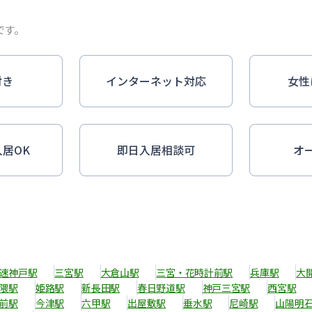
です。
付き
インターネット対応
女性
入居OK
即日入居相談可
オ
速神戸駅
三宮駅
大倉山駅
三宮・花時計前駅
兵庫駅
大
隈駅
姫路駅
新長田駅
春日野道駅
神戸三宮駅
西宮駅
前駅
今津駅
六甲駅
出屋敷駅
垂水駅
尼崎駅
山陽明