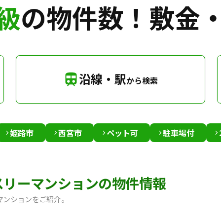
級
の物件数！
敷金
沿線・駅
から検索
姫路市
西宮市
ペット可
駐車場付
スリーマンションの物件情報
マンションをご紹介。