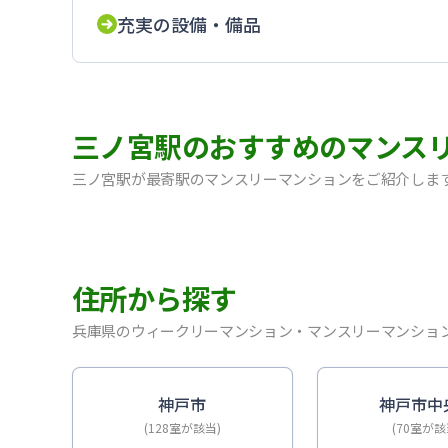
充実の設備・備品
三ノ宮駅のおすすめのマンス
三ノ宮駅が最寄駅のマンスリーマンションをご紹介しま
【神戸・三宮】Sステイ神戸三宮レガニール｜禁煙ルー
【三宮・花時計前】SステイEL神戸三宮磯上通｜禁煙
【神戸・三宮】Sステイ神戸三宮ジアコスモ｜禁煙ルー
住所から探す
【神戸・三宮】Sステイ三宮ソレイユ｜Wi-Fi無料
【三宮・花時計前】Sステイ三宮駅前ルシール｜禁煙ル
兵庫県のウィークリーマンション・マンスリーマンショ
【三宮東・春日野道】Sステイ神戸三宮ラシュレ｜１L
【神戸・三宮】Sステイ三宮駅前７｜禁煙ルーム・Wi
【三宮・貿易センター】Sステイ三宮貿易センター前2
神戸市
神戸市中
(128室が該当)
(70室が該