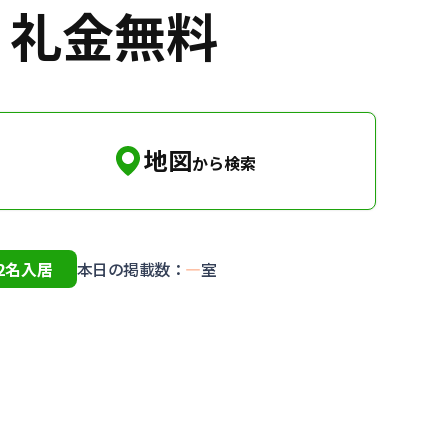
・礼金無料
地図
から検索
2名入居
本日の掲載数：
—
室