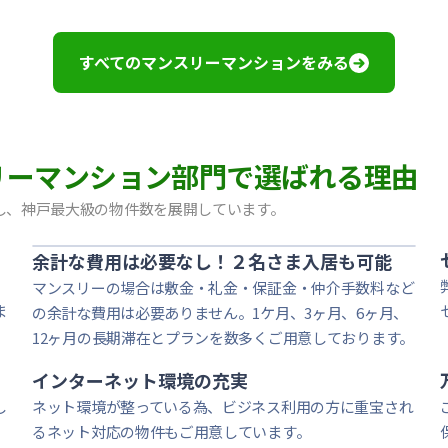
ルOL｜禁煙ルーム・Wi-Fiレンタル可（有料）
煙ルーム・Wi-Fiレンタル可（有料）
煙ルーム・Wi-Fiレンタル可（有料）｜神戸大学・甲南女子
すべてのマンスリーマンションをみる
ーム・Wi-Fiレンタル可（有料）
ム・Wi-Fiレンタル可（有料）
ーム・Wi-Fi無料｜オートロック
Fi無料
マンスリーマンション部門で選ばれる理由
i-Fiレンタル可｜オートロック｜西宮ガーデンズすぐ近く
i-Fiレンタル可｜オートロック｜西宮ガーデンズすぐ近く
し、神戸最大級の物件数を展開しています。
ム・Wi-Fi無料｜オートロック
余計な費用は必要なし！２名さま入居も可能
マンスリーの場合は敷金・礼金・保証金・仲介手数料など
ま
の余計な費用は必要ありません。1ケ月、3ヶ月、6ヶ月、
12ヶ月の長期滞在とプランを数多くご用意しております。
インターネット環境の充実
し
ネット環境が整っている為、ビジネス利用の方に重宝され
るネット対応の物件もご用意しています。