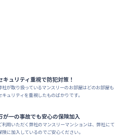
大学徒歩圏内
セキュリティ重視で防犯対策！
弊社が取り扱っているマンスリーのお部屋はどのお部屋も
セキュリティを重視したものばかりです。
万が一の事故でも安心
の保険加入
ご利用いただく弊社のマンスリーマンションは、弊社にて
保険に加入しているのでご安心ください。