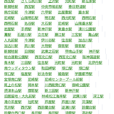
西宮駅
さくら夙川駅
上沢駅
元町駅
新在家駅
新開地駅
西宮駅
中央市場前駅
春日野道駅
県庁前駅
今津駅
六甲駅
出屋敷駅
垂水駅
尼崎駅
山陽明石駅
明石駅
西元町駅
西明石駅
西明石駅
名谷駅
大石駅
尼崎駅
山陽垂水駅
岩屋駅
手柄駅
新神戸駅
東垂水駅
湊川公園駅
灘駅
石屋川駅
立花駅
藤江駅
三宮駅
亀山駅
人丸前駅
今津駅
伊川谷駅
住吉駅
加古川駅
加古川駅
夙川駅
大物駅
御影駅
御影駅
新開地駅
日岡駅
武庫之荘駅
甲南山手駅
神戸駅
総合運動公園駅
西宮北口駅
西宮北口駅
阪神国道駅
青木駅
三田駅
住吉駅
元町駅
元町駅
北伊丹駅
南ウッディタウン駅
和田岬駅
塚口駅
塚口駅
塚口駅
塩屋駅
妙法寺駅
姫路駅
学園都市駅
宝塚南口駅
尼崎駅
尼崎センタープール前駅
尾上の松駅
岡本駅
川西能勢口駅
御崎公園駅
摂津本山駅
摩耶駅
新三田駅
新神戸駅
旧居留地・大丸前駅
林崎松江海岸駅
武庫川駅
深江駅
滝の茶屋駅
社町駅
芦屋駅
芦屋川駅
苅藻駅
荒井駅
西代駅
西鈴蘭台駅
逆瀬川駅
鈴蘭台駅
鈴蘭台西口駅
長田駅
長田駅
須磨駅
高砂駅