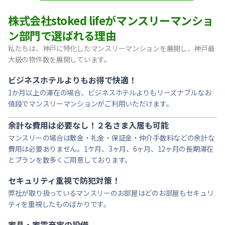
【東灘区・阪神御影】Sステイ御影本町OL｜禁煙ルーム・Wi
株式会社stoked lifeがマンスリーマンショ
【神戸・春日野道】Sステイ三宮東アスヴェル｜禁煙ルーム・W
ン部門で選ばれる理由
【宝塚市・逆瀬川】Sステイ逆瀬川｜禁煙ルーム・Wi-Fi無料
私たちは、神戸に特化したマンスリーマンションを展開し、神戸最
【西宮北口】Sステイ西宮北口第２｜禁煙ルーム・Wi-Fi
大級の物件数を展開しています。
【西宮北口】Sステイ西宮北口第２｜禁煙ルーム・Wi-Fi
【神戸・三宮】Sステイ神戸三宮レガニール｜禁煙ルーム・Wi
ビジネスホテルよりもお得で快適！
1か月以上の滞在の場合、ビジネスホテルよりもリーズナブルなお
値段でマンスリーマンションがご利用いただけます。
余計な費用は必要なし！２名さま入居も可能
マンスリーの場合は敷金・礼金・保証金・仲介手数料などの余計な
費用は必要ありません。1ケ月、3ヶ月、6ヶ月、12ヶ月の長期滞在
とプランを数多くご用意しております。
セキュリティ重視で防犯対策！
弊社が取り扱っているマンスリーのお部屋はどのお部屋もセキュリ
ティを重視したものばかりです。
家具・家電充実の設備