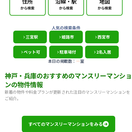
住所
沿線・駅
地図
から検索
から検索
から検索
人気の検索条件
三宮駅
姫路市
西宮市
ペット可
駐車場付
2名入居
本日の掲載数：
—
室
神戸・兵庫のおすすめのマンスリーマンショ
ンの物件情報
新着の物件や料金プランが更新された注目のマンスリーマンションを
ご紹介。
【神戸市中央区・阪急春日野道】Sステイ三宮東フィールOL｜
【灘区・JR六甲道】Sステイ六甲道SOUTH・OL｜禁煙ルーム
【東灘区・摂津本山】Sステイ本山サンハイツOL｜禁煙ルー
すべてのマンスリーマンションをみる
【東灘区・JR住吉】Sステイ神戸住吉本町OL｜禁煙ルーム・W