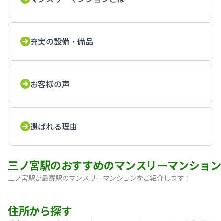
充実の設備・備品
お客様の声
選ばれる理由
三ノ宮駅のおすすめのマンスリーマンション
三ノ宮駅が最寄駅のマンスリーマンションをご紹介します！
【神戸・三宮】Sステイ神戸三宮レガニール｜禁煙ルーム・Wi
住所から探す
【三宮・花時計前】SステイEL神戸三宮磯上通｜禁煙ルーム・