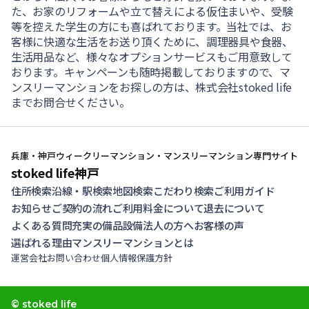
た、お家のリフォームや立て替えによる仮住まいや、受験
等を控えた学生の方にも喜ばれております。当社では、お
客様に快適な生活をお送り頂くために、調理器具や食器、
生活用品など、様々なオプションサービスもご用意致して
おります。キャンペーンも随時掲載しておりますので、マ
ンスリーマンションをお探しの方は、株式会社stoked life
までお問合せください。
兵庫・神戸ウィークリーマンション・マンスリーマンション専門サイト
stoked life神戸
住所検索
沿線・駅検索
地図検索
こだわり検索
ご利用ガイド
お知らせ
ご契約の流れ
ご利用料金について
退去について
よくある質問
充実の備品設備
法人の方へ
お客様の声
選ばれる理由
マンスリーマンションとは
運営会社
お問い合わせ
個人情報保護方針
© stoked life