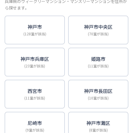
【神戸・三宮】Sステイ神戸三宮ジアコスモ｜禁煙ルーム・Wi
兵庫県のウィークリーマンション・マンスリーマンションを住所か
【神戸・三宮】Sステイ三宮ソレイユ｜Wi-Fi無料・禁煙・
ら探せます。
【三宮・花時計前】Sステイ三宮駅前ルシール｜禁煙ルーム・W
【三宮東・春日野道】Sステイ神戸三宮ラシュレ｜１LDKタイ
神戸市
神戸市中央区
【神戸・三宮】Sステイ三宮駅前７｜禁煙ルーム・Wi-Fiレ
(128室が該当)
(70室が該当)
【三宮・貿易センター】Sステイ三宮貿易センター前2｜禁煙
神戸市兵庫区
姫路市
(23室が該当)
(11室が該当)
西宮市
神戸市長田区
(11室が該当)
(10室が該当)
尼崎市
神戸市灘区
(9室が該当)
(8室が該当)