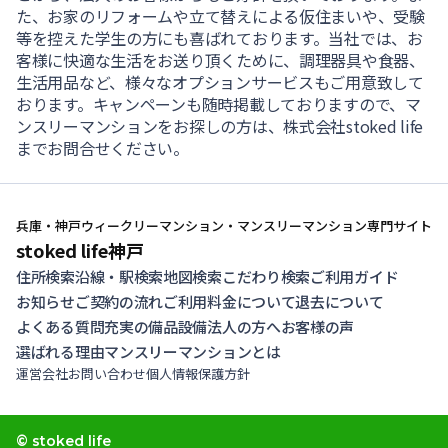
た、お家のリフォームや立て替えによる仮住まいや、受験
等を控えた学生の方にも喜ばれております。当社では、お
客様に快適な生活をお送り頂くために、調理器具や食器、
生活用品など、様々なオプションサービスもご用意致して
おります。キャンペーンも随時掲載しておりますので、マ
ンスリーマンションをお探しの方は、株式会社stoked life
までお問合せください。
兵庫・神戸ウィークリーマンション・マンスリーマンション専門サイト
stoked life神戸
住所検索
沿線・駅検索
地図検索
こだわり検索
ご利用ガイド
お知らせ
ご契約の流れ
ご利用料金について
退去について
よくある質問
充実の備品設備
法人の方へ
お客様の声
選ばれる理由
マンスリーマンションとは
運営会社
お問い合わせ
個人情報保護方針
© stoked life