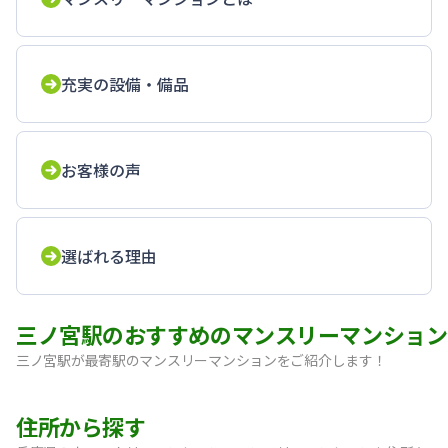
充実の設備・備品
お客様の声
選ばれる理由
三ノ宮駅のおすすめのマンスリーマンション
三ノ宮駅が最寄駅のマンスリーマンションをご紹介します！
【神戸・三宮】Sステイ神戸三宮レガニール｜禁煙ルーム・Wi
住所から探す
【三宮・花時計前】SステイEL神戸三宮磯上通｜禁煙ルーム・