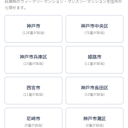
【神戸・三宮】Sステイ神戸三宮ジアコスモ｜禁煙ルーム・Wi
兵庫県のウィークリーマンション・マンスリーマンションを住所か
【神戸・三宮】Sステイ三宮ソレイユ｜Wi-Fi無料・禁煙・
ら探せます。
【三宮・花時計前】Sステイ三宮駅前ルシール｜禁煙ルーム・W
【三宮東・春日野道】Sステイ神戸三宮ラシュレ｜１LDKタイ
神戸市
神戸市中央区
【神戸・三宮】Sステイ三宮駅前７｜禁煙ルーム・Wi-Fiレ
(128室が該当)
(70室が該当)
【三宮・貿易センター】Sステイ三宮貿易センター前2｜禁煙
神戸市兵庫区
姫路市
(23室が該当)
(11室が該当)
西宮市
神戸市長田区
(11室が該当)
(10室が該当)
尼崎市
神戸市灘区
(9室が該当)
(8室が該当)