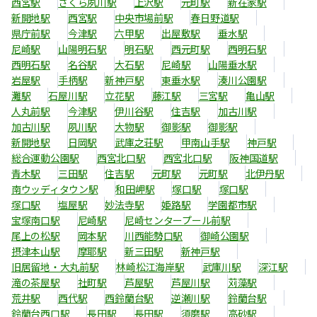
西宮駅
さくら夙川駅
上沢駅
元町駅
新在家駅
新開地駅
西宮駅
中央市場前駅
春日野道駅
県庁前駅
今津駅
六甲駅
出屋敷駅
垂水駅
尼崎駅
山陽明石駅
明石駅
西元町駅
西明石駅
西明石駅
名谷駅
大石駅
尼崎駅
山陽垂水駅
岩屋駅
手柄駅
新神戸駅
東垂水駅
湊川公園駅
灘駅
石屋川駅
立花駅
藤江駅
三宮駅
亀山駅
人丸前駅
今津駅
伊川谷駅
住吉駅
加古川駅
加古川駅
夙川駅
大物駅
御影駅
御影駅
新開地駅
日岡駅
武庫之荘駅
甲南山手駅
神戸駅
総合運動公園駅
西宮北口駅
西宮北口駅
阪神国道駅
青木駅
三田駅
住吉駅
元町駅
元町駅
北伊丹駅
南ウッディタウン駅
和田岬駅
塚口駅
塚口駅
塚口駅
塩屋駅
妙法寺駅
姫路駅
学園都市駅
宝塚南口駅
尼崎駅
尼崎センタープール前駅
尾上の松駅
岡本駅
川西能勢口駅
御崎公園駅
摂津本山駅
摩耶駅
新三田駅
新神戸駅
旧居留地・大丸前駅
林崎松江海岸駅
武庫川駅
深江駅
滝の茶屋駅
社町駅
芦屋駅
芦屋川駅
苅藻駅
荒井駅
西代駅
西鈴蘭台駅
逆瀬川駅
鈴蘭台駅
鈴蘭台西口駅
長田駅
長田駅
須磨駅
高砂駅