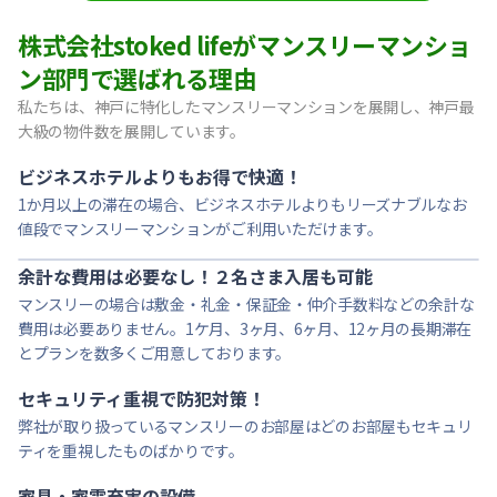
【東灘区・阪神御影】Sステイ御影本町OL｜禁煙ルーム・Wi
株式会社stoked lifeがマンスリーマンショ
【神戸・春日野道】Sステイ三宮東アスヴェル｜禁煙ルーム・W
ン部門で選ばれる理由
【宝塚市・逆瀬川】Sステイ逆瀬川｜禁煙ルーム・Wi-Fi無料
私たちは、神戸に特化したマンスリーマンションを展開し、神戸最
【西宮北口】Sステイ西宮北口第２｜禁煙ルーム・Wi-Fi
大級の物件数を展開しています。
【西宮北口】Sステイ西宮北口第２｜禁煙ルーム・Wi-Fi
【神戸・三宮】Sステイ神戸三宮レガニール｜禁煙ルーム・Wi
ビジネスホテルよりもお得で快適！
1か月以上の滞在の場合、ビジネスホテルよりもリーズナブルなお
値段でマンスリーマンションがご利用いただけます。
余計な費用は必要なし！２名さま入居も可能
マンスリーの場合は敷金・礼金・保証金・仲介手数料などの余計な
費用は必要ありません。1ケ月、3ヶ月、6ヶ月、12ヶ月の長期滞在
とプランを数多くご用意しております。
セキュリティ重視で防犯対策！
弊社が取り扱っているマンスリーのお部屋はどのお部屋もセキュリ
ティを重視したものばかりです。
家具・家電充実の設備