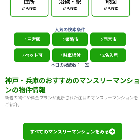
住所
沿線・駅
地図
から検索
から検索
から検索
人気の検索条件
三宮駅
姫路市
西宮市
ペット可
駐車場付
2名入居
本日の掲載数：
—
室
神戸・兵庫のおすすめのマンスリーマンショ
ンの物件情報
新着の物件や料金プランが更新された注目のマンスリーマンションを
ご紹介。
【神戸市中央区・阪急春日野道】Sステイ三宮東フィールOL｜
【灘区・JR六甲道】Sステイ六甲道SOUTH・OL｜禁煙ルーム
【東灘区・摂津本山】Sステイ本山サンハイツOL｜禁煙ルー
すべてのマンスリーマンションをみる
【東灘区・JR住吉】Sステイ神戸住吉本町OL｜禁煙ルーム・W