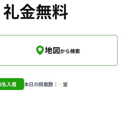
・礼金無料
地図
から検索
2名入居
本日の掲載数：
—
室