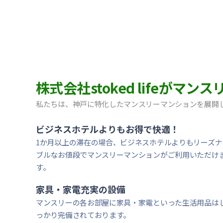
【神戸市中央区・阪急春日野道】Sステイ三宮東フィー
【灘区・JR六甲道】Sステイ六甲道SOUTH・OL｜禁
【東灘区・摂津本山】Sステイ本山サンハイツOL｜禁
【東灘区・JR住吉】Sステイ神戸住吉本町OL｜禁煙ル
【東灘区・阪神御影】Sステイ御影本町OL｜禁煙ルー
【神戸・春日野道】Sステイ三宮東アスヴェル｜禁煙ル
【宝塚市・逆瀬川】Sステイ逆瀬川｜禁煙ルーム・Wi-
株式会社stoked lifeが
【西宮北口】Sステイ西宮北口第２｜禁煙ルーム・W
【西宮北口】Sステイ西宮北口第２｜禁煙ルーム・W
私たちは、神戸に特化したマンスリーマンションを展開
【神戸・三宮】Sステイ神戸三宮レガニール｜禁煙ルー
ビジネスホテルよりもお得で快適！
1か月以上の滞在の場合、ビジネスホテルよりもリーズナ
ブルなお値段でマンスリーマンションがご利用いただけ
す。
家具・家電充実の設備
マンスリーの各お部屋に家具・家電といった生活用品は
っかり完備されております。