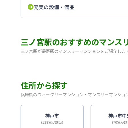
充実の設備・備品
三ノ宮駅のおすすめのマンス
三ノ宮駅が最寄駅のマンスリーマンションをご紹介しま
【神戸・三宮】Sステイ神戸三宮レガニール｜禁煙ルー
【三宮・花時計前】SステイEL神戸三宮磯上通｜禁煙
【神戸・三宮】Sステイ神戸三宮ジアコスモ｜禁煙ルー
住所から探す
【神戸・三宮】Sステイ三宮ソレイユ｜Wi-Fi無料
【三宮・花時計前】Sステイ三宮駅前ルシール｜禁煙ル
兵庫県のウィークリーマンション・マンスリーマンショ
【三宮東・春日野道】Sステイ神戸三宮ラシュレ｜１L
【神戸・三宮】Sステイ三宮駅前７｜禁煙ルーム・Wi
【三宮・貿易センター】Sステイ三宮貿易センター前2
神戸市
神戸市中
(128室が該当)
(70室が該