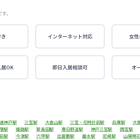
です。
付き
インターネット対応
女性
入居OK
即日入居相談可
オ
速神戸駅
三宮駅
大倉山駅
三宮・花時計前駅
兵庫駅
大
隈駅
姫路駅
新長田駅
春日野道駅
神戸三宮駅
西宮駅
前駅
今津駅
六甲駅
出屋敷駅
垂水駅
尼崎駅
山陽明