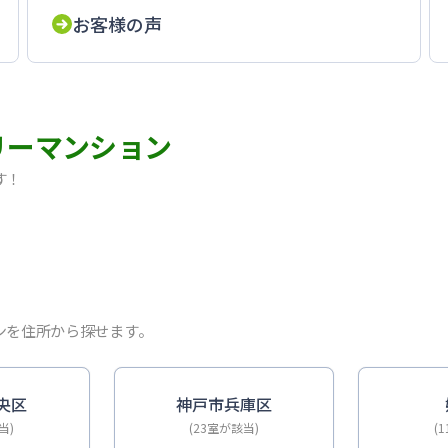
お客様の声
リーマンション
す！
ム・Wi-Fi無料｜オートロック
ルーム・Wi-Fi無料｜オートロック
ム・Wi-Fi無料｜オートロック
・禁煙・オール電化｜出張・単身赴任に
ーム・Wi-Fi無料｜オートロック
ンを住所から探せます。
DKタイプ｜禁煙ルーム・Wi-Fi無料｜オートロック
-Fiレンタル可｜オートロック
｜禁煙ルーム・Wi-Fi無料｜オートロック｜ポートアイラン
央区
神戸市兵庫区
当)
(23室が該当)
(