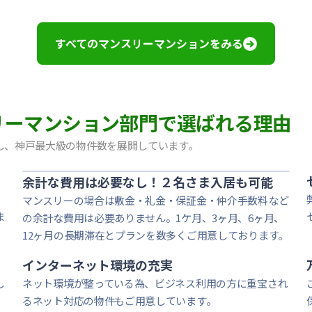
ルOL｜禁煙ルーム・Wi-Fiレンタル可（有料）
煙ルーム・Wi-Fiレンタル可（有料）
煙ルーム・Wi-Fiレンタル可（有料）｜神戸大学・甲南女子
すべてのマンスリーマンションをみる
ーム・Wi-Fiレンタル可（有料）
ム・Wi-Fiレンタル可（有料）
ーム・Wi-Fi無料｜オートロック
Fi無料
マンスリーマンション部門で選ばれる理由
i-Fiレンタル可｜オートロック｜西宮ガーデンズすぐ近く
i-Fiレンタル可｜オートロック｜西宮ガーデンズすぐ近く
し、神戸最大級の物件数を展開しています。
ム・Wi-Fi無料｜オートロック
余計な費用は必要なし！２名さま入居も可能
マンスリーの場合は敷金・礼金・保証金・仲介手数料など
ま
の余計な費用は必要ありません。1ケ月、3ヶ月、6ヶ月、
12ヶ月の長期滞在とプランを数多くご用意しております。
インターネット環境の充実
し
ネット環境が整っている為、ビジネス利用の方に重宝され
るネット対応の物件もご用意しています。