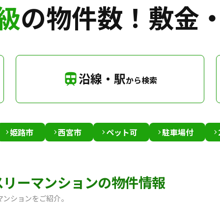
級
の物件数！
敷金
沿線・駅
から検索
姫路市
西宮市
ペット可
駐車場付
スリーマンションの物件情報
マンションをご紹介。