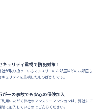
大学徒歩圏内
セキュリティ重視で防犯対策！
弊社が取り扱っているマンスリーのお部屋はどのお部屋も
セキュリティを重視したものばかりです。
万が一の事故でも安心
の保険加入
ご利用いただく弊社のマンスリーマンションは、弊社にて
保険に加入しているのでご安心ください。