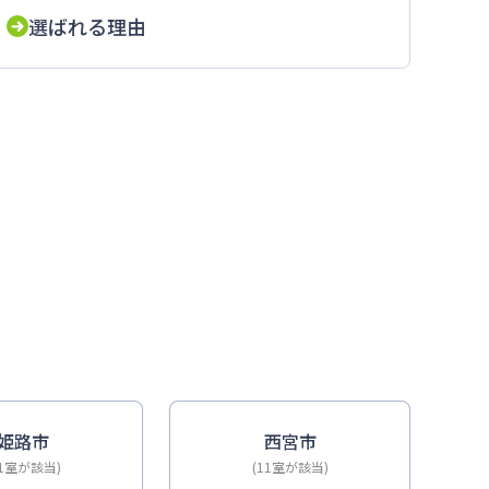
選ばれる理由
ドも近い
姫路市
西宮市
11室が該当)
(11室が該当)