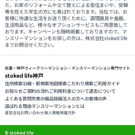
た、お家のリフォームや立て替えによる仮住まいや、受験
等を控えた学生の方にも喜ばれております。当社では、お
客様に快適な生活をお送り頂くために、調理器具や食器、
生活用品など、様々なオプションサービスもご用意致して
おります。キャンペーンも随時掲載しておりますので、マ
ンスリーマンションをお探しの方は、株式会社stoked life
までお問合せください。
兵庫・神戸ウィークリーマンション・マンスリーマンション専門サイト
stoked life神戸
住所検索
沿線・駅検索
地図検索
こだわり検索
ご利用ガイド
お知らせ
ご契約の流れ
ご利用料金について
退去について
よくある質問
充実の備品設備
法人の方へ
お客様の声
選ばれる理由
マンスリーマンションとは
運営会社
お問い合わせ
個人情報保護方針
© stoked life