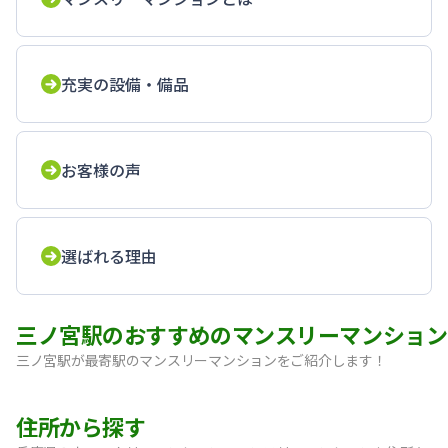
充実の設備・備品
お客様の声
選ばれる理由
三ノ宮駅のおすすめのマンスリーマンション
三ノ宮駅が最寄駅のマンスリーマンションをご紹介します！
【神戸・三宮】Sステイ神戸三宮レガニール｜禁煙ルーム・Wi
住所から探す
【三宮・花時計前】SステイEL神戸三宮磯上通｜禁煙ルーム・