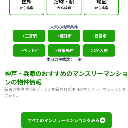
住所
沿線・駅
地図
から検索
から検索
から検索
人気の検索条件
三宮駅
姫路市
西宮市
ペット可
駐車場付
2名入居
本日の掲載数：
—
室
神戸・兵庫のおすすめのマンスリーマンショ
ンの物件情報
新着の物件や料金プランが更新された注目のマンスリーマンションを
ご紹介。
【神戸市中央区・阪急春日野道】Sステイ三宮東フィールOL｜
【灘区・JR六甲道】Sステイ六甲道SOUTH・OL｜禁煙ルーム
【東灘区・摂津本山】Sステイ本山サンハイツOL｜禁煙ルー
すべてのマンスリーマンションをみる
【東灘区・JR住吉】Sステイ神戸住吉本町OL｜禁煙ルーム・W