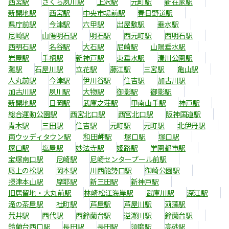
西宮駅
さくら夙川駅
上沢駅
元町駅
新在家駅
新開地駅
西宮駅
中央市場前駅
春日野道駅
県庁前駅
今津駅
六甲駅
出屋敷駅
垂水駅
尼崎駅
山陽明石駅
明石駅
西元町駅
西明石駅
西明石駅
名谷駅
大石駅
尼崎駅
山陽垂水駅
岩屋駅
手柄駅
新神戸駅
東垂水駅
湊川公園駅
灘駅
石屋川駅
立花駅
藤江駅
三宮駅
亀山駅
人丸前駅
今津駅
伊川谷駅
住吉駅
加古川駅
加古川駅
夙川駅
大物駅
御影駅
御影駅
新開地駅
日岡駅
武庫之荘駅
甲南山手駅
神戸駅
総合運動公園駅
西宮北口駅
西宮北口駅
阪神国道駅
青木駅
三田駅
住吉駅
元町駅
元町駅
北伊丹駅
南ウッディタウン駅
和田岬駅
塚口駅
塚口駅
塚口駅
塩屋駅
妙法寺駅
姫路駅
学園都市駅
宝塚南口駅
尼崎駅
尼崎センタープール前駅
尾上の松駅
岡本駅
川西能勢口駅
御崎公園駅
摂津本山駅
摩耶駅
新三田駅
新神戸駅
旧居留地・大丸前駅
林崎松江海岸駅
武庫川駅
深江駅
滝の茶屋駅
社町駅
芦屋駅
芦屋川駅
苅藻駅
荒井駅
西代駅
西鈴蘭台駅
逆瀬川駅
鈴蘭台駅
鈴蘭台西口駅
長田駅
長田駅
須磨駅
高砂駅