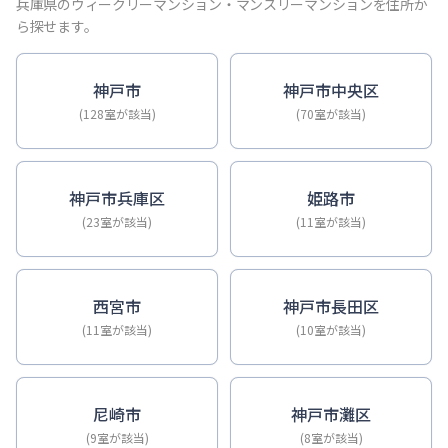
【神戸・三宮】Sステイ神戸三宮ジアコスモ｜禁煙ルーム・Wi
兵庫県のウィークリーマンション・マンスリーマンションを住所か
【神戸・三宮】Sステイ三宮ソレイユ｜Wi-Fi無料・禁煙・
ら探せます。
【三宮・花時計前】Sステイ三宮駅前ルシール｜禁煙ルーム・W
【三宮東・春日野道】Sステイ神戸三宮ラシュレ｜１LDKタイ
神戸市
神戸市中央区
【神戸・三宮】Sステイ三宮駅前７｜禁煙ルーム・Wi-Fiレ
(128室が該当)
(70室が該当)
【三宮・貿易センター】Sステイ三宮貿易センター前2｜禁煙
神戸市兵庫区
姫路市
(23室が該当)
(11室が該当)
西宮市
神戸市長田区
(11室が該当)
(10室が該当)
尼崎市
神戸市灘区
(9室が該当)
(8室が該当)