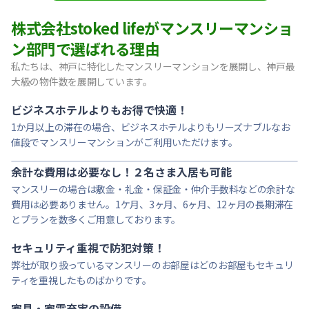
【東灘区・阪神御影】Sステイ御影本町OL｜禁煙ルーム・Wi
株式会社stoked lifeがマンスリーマンショ
【神戸・春日野道】Sステイ三宮東アスヴェル｜禁煙ルーム・W
ン部門で選ばれる理由
【宝塚市・逆瀬川】Sステイ逆瀬川｜禁煙ルーム・Wi-Fi無料
私たちは、神戸に特化したマンスリーマンションを展開し、神戸最
【西宮北口】Sステイ西宮北口第２｜禁煙ルーム・Wi-Fi
大級の物件数を展開しています。
【西宮北口】Sステイ西宮北口第２｜禁煙ルーム・Wi-Fi
【神戸・三宮】Sステイ神戸三宮レガニール｜禁煙ルーム・Wi
ビジネスホテルよりもお得で快適！
1か月以上の滞在の場合、ビジネスホテルよりもリーズナブルなお
値段でマンスリーマンションがご利用いただけます。
余計な費用は必要なし！２名さま入居も可能
マンスリーの場合は敷金・礼金・保証金・仲介手数料などの余計な
費用は必要ありません。1ケ月、3ヶ月、6ヶ月、12ヶ月の長期滞在
とプランを数多くご用意しております。
セキュリティ重視で防犯対策！
弊社が取り扱っているマンスリーのお部屋はどのお部屋もセキュリ
ティを重視したものばかりです。
家具・家電充実の設備