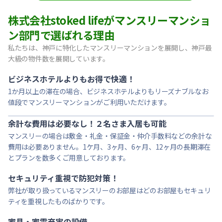
【東灘区・阪神御影】Sステイ御影本町OL｜禁煙ルーム・Wi
株式会社stoked lifeがマンスリーマンショ
【神戸・春日野道】Sステイ三宮東アスヴェル｜禁煙ルーム・W
ン部門で選ばれる理由
【宝塚市・逆瀬川】Sステイ逆瀬川｜禁煙ルーム・Wi-Fi無料
私たちは、神戸に特化したマンスリーマンションを展開し、神戸最
【西宮北口】Sステイ西宮北口第２｜禁煙ルーム・Wi-Fi
大級の物件数を展開しています。
【西宮北口】Sステイ西宮北口第２｜禁煙ルーム・Wi-Fi
【神戸・三宮】Sステイ神戸三宮レガニール｜禁煙ルーム・Wi
ビジネスホテルよりもお得で快適！
1か月以上の滞在の場合、ビジネスホテルよりもリーズナブルなお
値段でマンスリーマンションがご利用いただけます。
余計な費用は必要なし！２名さま入居も可能
マンスリーの場合は敷金・礼金・保証金・仲介手数料などの余計な
費用は必要ありません。1ケ月、3ヶ月、6ヶ月、12ヶ月の長期滞在
とプランを数多くご用意しております。
セキュリティ重視で防犯対策！
弊社が取り扱っているマンスリーのお部屋はどのお部屋もセキュリ
ティを重視したものばかりです。
家具・家電充実の設備