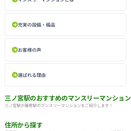
充実の設備・備品
お客様の声
選ばれる理由
三ノ宮駅のおすすめのマンスリーマンション
三ノ宮駅が最寄駅のマンスリーマンションをご紹介します！
【神戸・三宮】Sステイ神戸三宮レガニール｜禁煙ルーム・Wi
住所から探す
【三宮・花時計前】SステイEL神戸三宮磯上通｜禁煙ルーム・