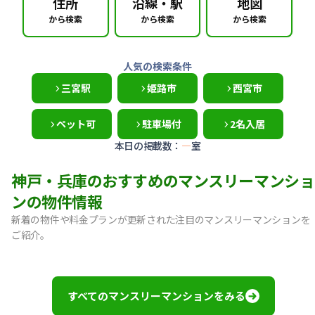
住所
沿線・駅
地図
から検索
から検索
から検索
人気の検索条件
三宮駅
姫路市
西宮市
ペット可
駐車場付
2名入居
本日の掲載数：
—
室
神戸・兵庫のおすすめのマンスリーマンショ
ンの物件情報
新着の物件や料金プランが更新された注目のマンスリーマンションを
ご紹介。
【神戸市中央区・阪急春日野道】Sステイ三宮東フィールOL｜
【灘区・JR六甲道】Sステイ六甲道SOUTH・OL｜禁煙ルーム
【東灘区・摂津本山】Sステイ本山サンハイツOL｜禁煙ルー
すべてのマンスリーマンションをみる
【東灘区・JR住吉】Sステイ神戸住吉本町OL｜禁煙ルーム・W