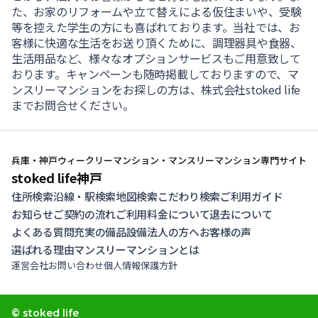
た、お家のリフォームや立て替えによる仮住まいや、受験
等を控えた学生の方にも喜ばれております。当社では、お
客様に快適な生活をお送り頂くために、調理器具や食器、
生活用品など、様々なオプションサービスもご用意致して
おります。キャンペーンも随時掲載しておりますので、マ
ンスリーマンションをお探しの方は、株式会社stoked life
までお問合せください。
兵庫・神戸ウィークリーマンション・マンスリーマンション専門サイト
stoked life神戸
住所検索
沿線・駅検索
地図検索
こだわり検索
ご利用ガイド
お知らせ
ご契約の流れ
ご利用料金について
退去について
よくある質問
充実の備品設備
法人の方へ
お客様の声
選ばれる理由
マンスリーマンションとは
運営会社
お問い合わせ
個人情報保護方針
© stoked life