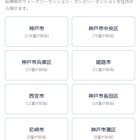
【神戸・三宮】Sステイ神戸三宮ジアコスモ｜禁煙ルーム・Wi
兵庫県のウィークリーマンション・マンスリーマンションを住所か
【神戸・三宮】Sステイ三宮ソレイユ｜Wi-Fi無料・禁煙・
ら探せます。
【三宮・花時計前】Sステイ三宮駅前ルシール｜禁煙ルーム・W
【三宮東・春日野道】Sステイ神戸三宮ラシュレ｜１LDKタイ
神戸市
神戸市中央区
【神戸・三宮】Sステイ三宮駅前７｜禁煙ルーム・Wi-Fiレ
(128室が該当)
(70室が該当)
【三宮・貿易センター】Sステイ三宮貿易センター前2｜禁煙
神戸市兵庫区
姫路市
(23室が該当)
(11室が該当)
西宮市
神戸市長田区
(11室が該当)
(10室が該当)
尼崎市
神戸市灘区
(9室が該当)
(8室が該当)