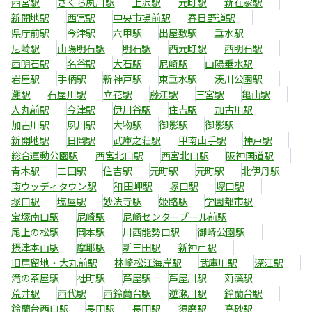
西宮駅
さくら夙川駅
上沢駅
元町駅
新在家駅
新開地駅
西宮駅
中央市場前駅
春日野道駅
県庁前駅
今津駅
六甲駅
出屋敷駅
垂水駅
尼崎駅
山陽明石駅
明石駅
西元町駅
西明石駅
西明石駅
名谷駅
大石駅
尼崎駅
山陽垂水駅
岩屋駅
手柄駅
新神戸駅
東垂水駅
湊川公園駅
灘駅
石屋川駅
立花駅
藤江駅
三宮駅
亀山駅
人丸前駅
今津駅
伊川谷駅
住吉駅
加古川駅
加古川駅
夙川駅
大物駅
御影駅
御影駅
新開地駅
日岡駅
武庫之荘駅
甲南山手駅
神戸駅
総合運動公園駅
西宮北口駅
西宮北口駅
阪神国道駅
青木駅
三田駅
住吉駅
元町駅
元町駅
北伊丹駅
南ウッディタウン駅
和田岬駅
塚口駅
塚口駅
塚口駅
塩屋駅
妙法寺駅
姫路駅
学園都市駅
宝塚南口駅
尼崎駅
尼崎センタープール前駅
尾上の松駅
岡本駅
川西能勢口駅
御崎公園駅
摂津本山駅
摩耶駅
新三田駅
新神戸駅
旧居留地・大丸前駅
林崎松江海岸駅
武庫川駅
深江駅
滝の茶屋駅
社町駅
芦屋駅
芦屋川駅
苅藻駅
荒井駅
西代駅
西鈴蘭台駅
逆瀬川駅
鈴蘭台駅
鈴蘭台西口駅
長田駅
長田駅
須磨駅
高砂駅