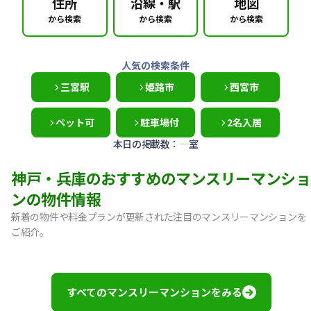
住所
沿線・駅
地図
から検索
から検索
から検索
人気の検索条件
三宮駅
姫路市
西宮市
ペット可
駐車場付
2名入居
本日の掲載数：
—
室
神戸・兵庫のおすすめのマンスリーマンショ
ンの物件情報
新着の物件や料金プランが更新された注目のマンスリーマンションを
ご紹介。
【神戸市中央区・阪急春日野道】Sステイ三宮東フィールOL｜
【灘区・JR六甲道】Sステイ六甲道SOUTH・OL｜禁煙ルーム
【東灘区・摂津本山】Sステイ本山サンハイツOL｜禁煙ルー
すべてのマンスリーマンションをみる
【東灘区・JR住吉】Sステイ神戸住吉本町OL｜禁煙ルーム・W