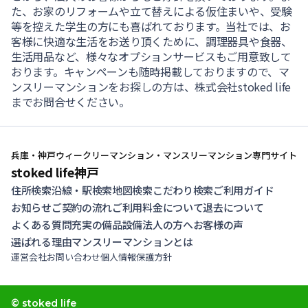
た、お家のリフォームや立て替えによる仮住まいや、受験
等を控えた学生の方にも喜ばれております。当社では、お
客様に快適な生活をお送り頂くために、調理器具や食器、
生活用品など、様々なオプションサービスもご用意致して
おります。キャンペーンも随時掲載しておりますので、マ
ンスリーマンションをお探しの方は、株式会社stoked life
までお問合せください。
兵庫・神戸ウィークリーマンション・マンスリーマンション専門サイト
stoked life神戸
住所検索
沿線・駅検索
地図検索
こだわり検索
ご利用ガイド
お知らせ
ご契約の流れ
ご利用料金について
退去について
よくある質問
充実の備品設備
法人の方へ
お客様の声
選ばれる理由
マンスリーマンションとは
運営会社
お問い合わせ
個人情報保護方針
© stoked life