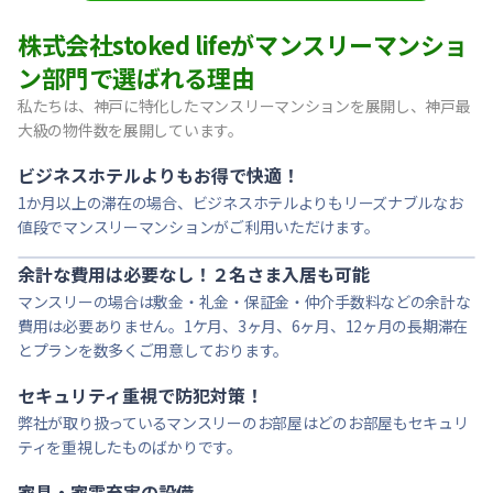
【東灘区・阪神御影】Sステイ御影本町OL｜禁煙ルーム・Wi
株式会社stoked lifeがマンスリーマンショ
【神戸・春日野道】Sステイ三宮東アスヴェル｜禁煙ルーム・W
ン部門で選ばれる理由
【宝塚市・逆瀬川】Sステイ逆瀬川｜禁煙ルーム・Wi-Fi無料
私たちは、神戸に特化したマンスリーマンションを展開し、神戸最
【西宮北口】Sステイ西宮北口第２｜禁煙ルーム・Wi-Fi
大級の物件数を展開しています。
【西宮北口】Sステイ西宮北口第２｜禁煙ルーム・Wi-Fi
【神戸・三宮】Sステイ神戸三宮レガニール｜禁煙ルーム・Wi
ビジネスホテルよりもお得で快適！
1か月以上の滞在の場合、ビジネスホテルよりもリーズナブルなお
値段でマンスリーマンションがご利用いただけます。
余計な費用は必要なし！２名さま入居も可能
マンスリーの場合は敷金・礼金・保証金・仲介手数料などの余計な
費用は必要ありません。1ケ月、3ヶ月、6ヶ月、12ヶ月の長期滞在
とプランを数多くご用意しております。
セキュリティ重視で防犯対策！
弊社が取り扱っているマンスリーのお部屋はどのお部屋もセキュリ
ティを重視したものばかりです。
家具・家電充実の設備