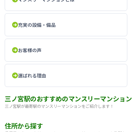
充実の設備・備品
お客様の声
選ばれる理由
三ノ宮駅のおすすめのマンスリーマンション
三ノ宮駅が最寄駅のマンスリーマンションをご紹介します！
【神戸・三宮】Sステイ神戸三宮レガニール｜禁煙ルーム・Wi
住所から探す
【三宮・花時計前】SステイEL神戸三宮磯上通｜禁煙ルーム・