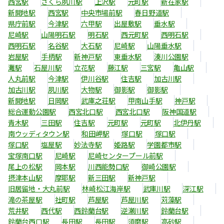
西宮駅
さくら夙川駅
上沢駅
元町駅
新在家駅
新開地駅
西宮駅
中央市場前駅
春日野道駅
県庁前駅
今津駅
六甲駅
出屋敷駅
垂水駅
尼崎駅
山陽明石駅
明石駅
西元町駅
西明石駅
西明石駅
名谷駅
大石駅
尼崎駅
山陽垂水駅
岩屋駅
手柄駅
新神戸駅
東垂水駅
湊川公園駅
灘駅
石屋川駅
立花駅
藤江駅
三宮駅
亀山駅
人丸前駅
今津駅
伊川谷駅
住吉駅
加古川駅
加古川駅
夙川駅
大物駅
御影駅
御影駅
新開地駅
日岡駅
武庫之荘駅
甲南山手駅
神戸駅
総合運動公園駅
西宮北口駅
西宮北口駅
阪神国道駅
青木駅
三田駅
住吉駅
元町駅
元町駅
北伊丹駅
南ウッディタウン駅
和田岬駅
塚口駅
塚口駅
塚口駅
塩屋駅
妙法寺駅
姫路駅
学園都市駅
宝塚南口駅
尼崎駅
尼崎センタープール前駅
尾上の松駅
岡本駅
川西能勢口駅
御崎公園駅
摂津本山駅
摩耶駅
新三田駅
新神戸駅
旧居留地・大丸前駅
林崎松江海岸駅
武庫川駅
深江駅
滝の茶屋駅
社町駅
芦屋駅
芦屋川駅
苅藻駅
荒井駅
西代駅
西鈴蘭台駅
逆瀬川駅
鈴蘭台駅
鈴蘭台西口駅
長田駅
長田駅
須磨駅
高砂駅