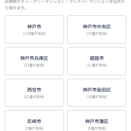
【神戸・三宮】Sステイ神戸三宮ジアコスモ｜禁煙ルーム・Wi
兵庫県のウィークリーマンション・マンスリーマンションを住所か
【神戸・三宮】Sステイ三宮ソレイユ｜Wi-Fi無料・禁煙・
ら探せます。
【三宮・花時計前】Sステイ三宮駅前ルシール｜禁煙ルーム・W
【三宮東・春日野道】Sステイ神戸三宮ラシュレ｜１LDKタイ
神戸市
神戸市中央区
【神戸・三宮】Sステイ三宮駅前７｜禁煙ルーム・Wi-Fiレ
(128室が該当)
(70室が該当)
【三宮・貿易センター】Sステイ三宮貿易センター前2｜禁煙
神戸市兵庫区
姫路市
(23室が該当)
(11室が該当)
西宮市
神戸市長田区
(11室が該当)
(10室が該当)
尼崎市
神戸市灘区
(9室が該当)
(8室が該当)