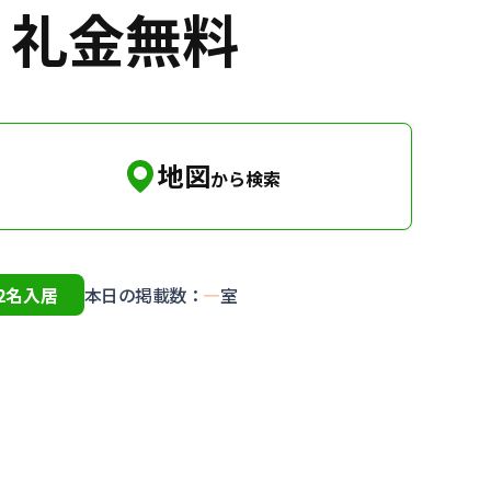
・礼金無料
地図
から検索
2名入居
本日の掲載数：
—
室