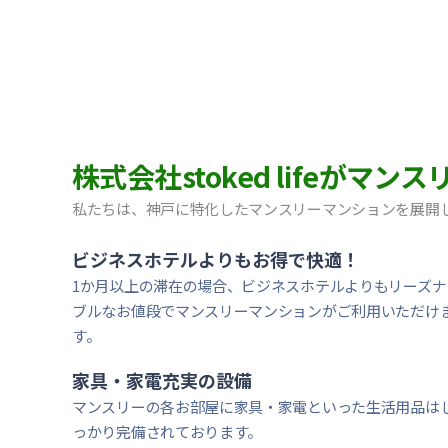
【神戸市中央区・阪急春日野道】Sステイ三宮東フィー
【灘区・JR六甲道】Sステイ六甲道SOUTH・OL｜禁
【東灘区・摂津本山】Sステイ本山サンハイツOL｜禁
【東灘区・JR住吉】Sステイ神戸住吉本町OL｜禁煙ル
【東灘区・阪神御影】Sステイ御影本町OL｜禁煙ルー
【神戸・春日野道】Sステイ三宮東アスヴェル｜禁煙ル
【宝塚市・逆瀬川】Sステイ逆瀬川｜禁煙ルーム・Wi-
株式会社stoked lifeが
【西宮北口】Sステイ西宮北口第２｜禁煙ルーム・W
【西宮北口】Sステイ西宮北口第２｜禁煙ルーム・W
私たちは、神戸に特化したマンスリーマンションを展開
【神戸・三宮】Sステイ神戸三宮レガニール｜禁煙ルー
ビジネスホテルよりもお得で快適！
1か月以上の滞在の場合、ビジネスホテルよりもリーズナ
ブルなお値段でマンスリーマンションがご利用いただけ
す。
家具・家電充実の設備
マンスリーの各お部屋に家具・家電といった生活用品は
っかり完備されております。