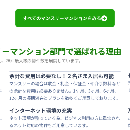
ルOL｜禁煙ルーム・Wi-Fiレンタル可（有料）
煙ルーム・Wi-Fiレンタル可（有料）
煙ルーム・Wi-Fiレンタル可（有料）｜神戸大学・甲南女子
すべてのマンスリーマンションをみる
ーム・Wi-Fiレンタル可（有料）
ム・Wi-Fiレンタル可（有料）
ーム・Wi-Fi無料｜オートロック
Fi無料
マンスリーマンション部門で選ばれる理由
i-Fiレンタル可｜オートロック｜西宮ガーデンズすぐ近く
i-Fiレンタル可｜オートロック｜西宮ガーデンズすぐ近く
し、神戸最大級の物件数を展開しています。
ム・Wi-Fi無料｜オートロック
余計な費用は必要なし！２名さま入居も可能
マンスリーの場合は敷金・礼金・保証金・仲介手数料など
ま
の余計な費用は必要ありません。1ケ月、3ヶ月、6ヶ月、
12ヶ月の長期滞在とプランを数多くご用意しております。
インターネット環境の充実
し
ネット環境が整っている為、ビジネス利用の方に重宝され
るネット対応の物件もご用意しています。