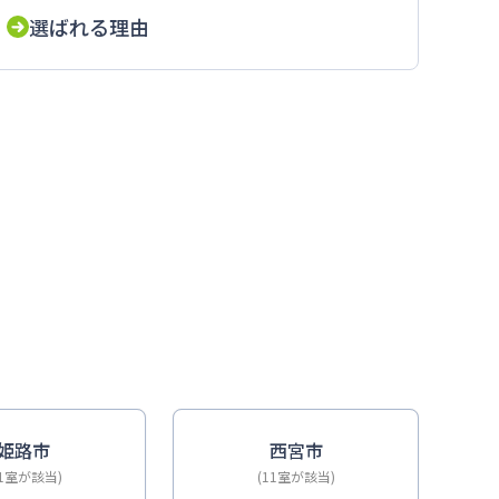
選ばれる理由
ドも近い
姫路市
西宮市
11室が該当)
(11室が該当)