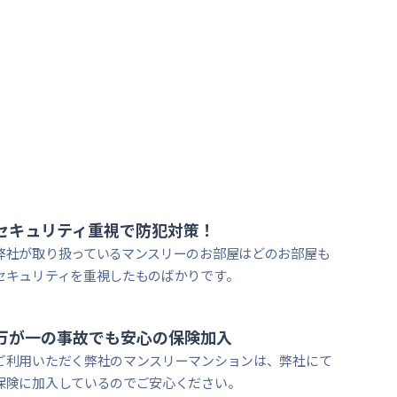
大学徒歩圏内
セキュリティ重視で防犯対策！
弊社が取り扱っているマンスリーのお部屋はどのお部屋も
セキュリティを重視したものばかりです。
万が一の事故でも安心
の保険加入
ご利用いただく弊社のマンスリーマンションは、弊社にて
保険に加入しているのでご安心ください。