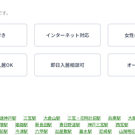
です。
付き
インターネット対応
女性
入居OK
即日入居相談可
オ
速神戸駅
三宮駅
大倉山駅
三宮・花時計前駅
兵庫駅
大
隈駅
姫路駅
新長田駅
春日野道駅
神戸三宮駅
西宮駅
前駅
今津駅
六甲駅
出屋敷駅
垂水駅
尼崎駅
山陽明