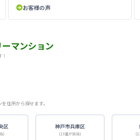
お客様の声
リーマンション
す！
ム・Wi-Fi無料｜オートロック
ルーム・Wi-Fi無料｜オートロック
ム・Wi-Fi無料｜オートロック
・禁煙・オール電化｜出張・単身赴任に
ーム・Wi-Fi無料｜オートロック
ンを住所から探せます。
DKタイプ｜禁煙ルーム・Wi-Fi無料｜オートロック
-Fiレンタル可｜オートロック
｜禁煙ルーム・Wi-Fi無料｜オートロック｜ポートアイラン
央区
神戸市兵庫区
当)
(23室が該当)
(