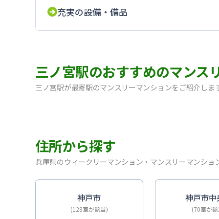
充実の設備・備品
三ノ宮駅のおすすめのマンス
三ノ宮駅が最寄駅のマンスリーマンションをご紹介しま
【神戸・三宮】Sステイ神戸三宮レガニール｜禁煙ルー
【三宮・花時計前】SステイEL神戸三宮磯上通｜禁煙
【神戸・三宮】Sステイ神戸三宮ジアコスモ｜禁煙ルー
住所から探す
【神戸・三宮】Sステイ三宮ソレイユ｜Wi-Fi無料
【三宮・花時計前】Sステイ三宮駅前ルシール｜禁煙ル
兵庫県のウィークリーマンション・マンスリーマンショ
【三宮東・春日野道】Sステイ神戸三宮ラシュレ｜１L
【神戸・三宮】Sステイ三宮駅前７｜禁煙ルーム・Wi
【三宮・貿易センター】Sステイ三宮貿易センター前2
神戸市
神戸市中
(128室が該当)
(70室が該