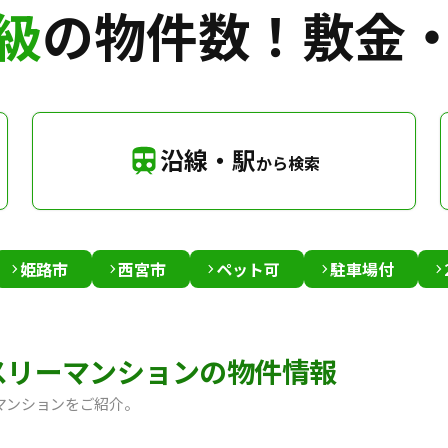
級
の物件数！
敷金
沿線・駅
から検索
姫路市
西宮市
ペット可
駐車場付
スリーマンションの物件情報
マンションをご紹介。